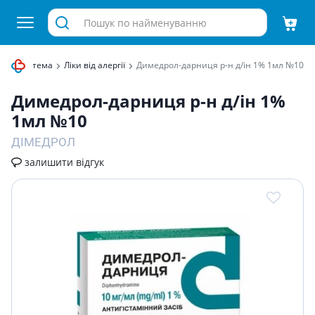
орна система
Ліки від алергії
Димедрол-дарниця р-н д/iн 1% 1мл №10
Димедрол-дарниця р-н д/iн 1%
1мл №10
ДІМЕДРОЛ
залишити відгук