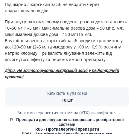
Підшкірно лікарський засіб не вводити через
подразнювальну дію.
При внутрішньом’язовому введенні разова доза становить
10–50 мг (1–5 мл); максимальна разова доза – 50 мг (5 мл),
максимальна добова доза – 150 мг (15 мл).
Внутрішньовенно лікарський засіб вводити краплинно у
дозі 20–50 мг (2–5 мл) димедролу у 100 мл 0,9 % розчину
натрію хлориду. Тривалість лікування залежить від
досягнутого ефекту та переносимості препарату.
Діти. Не застосовувати лікарський засіб у педіатричній
практиці.
Кількість в упаковці
10 шт
Анатомо-терапевтично-хімічна (АТХ) класифікація
R
- Препарати для лікування захворювань респіраторної
системи
R06
- Протиалергічні препарати
R06A
- Антигістамінні засоби для системного