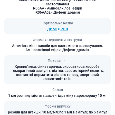
застосування
R06AA
- Аміноалкілові ефіри
R06AA02
- Дифенгідрамін
Торгівельна назва
ДИМЕДРОЛ
Фармакотерапевтична група
Антигістамінні засоби для системного застосування.
Аміноалкілові ефіри. Дифенгідрамін.
Показання:
Кропив'янка, сінна гарячка, сироваткова хвороба,
геморагічний васкуліт, діатез, вазомоторний нежить,
контактні дерматити різного генезу, алергічний
кон'юктивіт та ін.
Склад
1 мл розчину містить дифенгідраміну гідрохлориду 10 мг
Форма випуску
розчин для ін'єкцій, 10 мг/мл; по 1 мл в ампулі; по 5 ампул