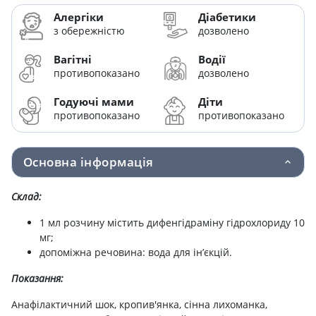
Алергіки
Діабетики
з обережністю
дозволено
Вагітні
Водії
противопоказано
дозволено
Годуючі мами
Діти
противопоказано
противопоказано
Основна інформація
Склад:
1 мл розчину містить дифенгідраміну гідрохлориду 10
мг;
допоміжна речовина: вода для ін’єкцій.
Показання:
Анафілактичний шок, кропив'янка, сінна лихоманка,