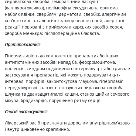
сироваткова хвороба, геморагічний васкуліт
(капіляротоксикоз), поліморфна ексудативна еритема,
набряк Квінке, сверблячі дерматози, свербіж, алергічний
кон'юнктивіт та алергічні захворювання очей, алергічні
реакції, пов'язані з прийомом лікарських засобів, хорея,
хвороба Меньєра; післяопераційна блювота.
Протипоказання:
Гіперчутливість до компонентів препарату або інших
антигістамінних засобів; напад ба, феохромоцитома,
епілепсія, синдром подовженого інтервалу q-т або тривале
застосування препаратів, які можуть подовжувати q-т-
інтервал. порфірія. закритокутова глаукома, гіперплазія
передміхурової залози, стенозуючих виразкова хвороба
шлунка та дванадцятипалої кишки, стеноз шийки сечового
міхура, брадикардія, порушення ритму серця.
Спосіб застосування:
Лікарський засіб призначати дорослим внутрішньом’язово
і внутрішньовенно краплинно.