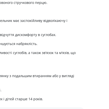
ервоного стручкового перцю.
Препарати від аритмії
Сечогінні препарати, діуретики
Ліки від стенокардії
ельник має заспокійливу відволікаючу і
Препарати при серцевій
недостатності
 відчуття дискомфорту в суглобах.
Захворювання шкіри
ншується набряклість.
Протигрибкові
вості суглобів, а також зв'язок та м'язів, що
Від опіків
Лікування ран і виразок
Мазі від алергії
Лікування псоріазу, екземи
лянку з подальшим втиранням або у вигляді
Антибіотики для лікування
захворювань шкіри
.
Гормональні мазі
Антисептики і дезінфектори
 і дітей старше 14 років.
Лікування акне