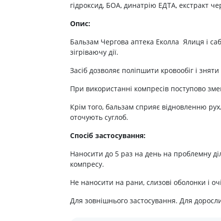
ні засоби для волосся і
гідроксид, БОА, динатрію ЕДТА, екстракт ч
Антибіотики при гаймориті
 шлунку
олови
Носові хустинки
Антибіотики при бронхіті
ід печії і нетравлення
Опис:
ння волосся
Серветки паперові
Антибіотики при ангіні
 гастриту
ня волосся
Ватні диски і палички
Бальзам Чергова аптека Еколла Ялиця і саб
Антибіотики при циститі
 виразки шлунку
ля кучерявого волосся
Вологі серветки
зігріваючу дії.
Протигрибкові препарати
ти для схуднення
і шампуні
Інші
Засіб дозволяє поліпшити кровообіг і зняти
Антисептики
и для кишечника
При використанні компресів поступово зме
Протитуберкульозні
 проносу
Вакцини
Крім того, бальзам сприяє відновленню рухли
ики
оточують суглоб.
Препарати від паразитів
ти від здуття живота
Спосіб застосування:
Ліки від глистів
від геморою
Ліки від корости
 нудоти
Наносити до 5 раз на день на проблемну ді
компресу.
Антипротозойні препарати
коліків
ти при кишковій
Не наносити на рани, слизові оболонки і очі
Препарати для нервової
системи
Для зовнішнього застосування. Для дорослих
ти для підвищення
Протисудомні