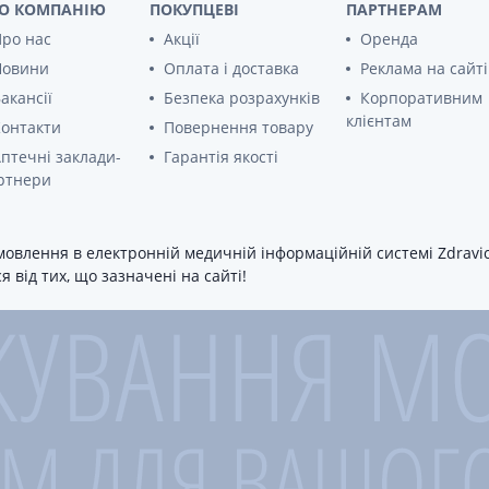
О КОМПАНІЮ
ПОКУПЦЕВІ
ПАРТНЕРАМ
Бiокон натурал догляд помада гiг орхiдея/
ро нас
Акції
Оренда
Новини
Оплата і доставка
Реклама на сайті
Бiокон натурал догляд помада гiг манго/iн
акансії
Безпека розрахунків
Корпоративним
клієнтам
Бiокон 440047 натурал догляд помада гiг 
онтакти
Повернення товару
птечні заклади-
Гарантія якості
Освiжувач ротової порожнини "блиц-фреш"
ртнери
Освiжувач ротової порожнини "блиц-фреш
овлення в електронній медичній інформаційній системі Zdravica
 від тих, що зазначені на сайті!
Біокон Натуральний догляд крем д/рук се
БІОКОН БАЛЬЗАМ БЛИСК Д/ГУБ ПРОВОКА
БІОКОН БАЛЬЗАМ МАСКА Д/ГУБ НІЧНИЙ 
БІОКОН БАЛЬЗАМ Д/ГУБ ШВИДКА ДОПОМО
БІОКОН БАЛЬЗАМ Д/ГУБ МОЯ ЗІРОНЬКА Р