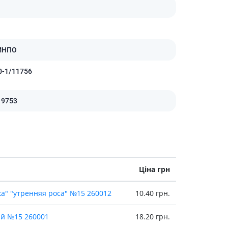
Лікування рубців
Ліки від бородавок
Лікування лупи, себореї,
волосистих дерматитів
МНПО
Засоби від підвищеної
пітливості
0-1/11756
Лікування герпесу
Препарати для опорно-
19753
рухового апарату
Протизапальні препарати
При суглобовому та м'язовому
болю
Міорелаксанти
Ціна грн
Ліки від подагри
Препарати кальцію
ка" "утренняя роса" №15 260012
10.40 грн.
Хондропротектори
ай №15 260001
18.20 грн.
Кровотворення та кров