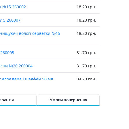
Протитромбозні
ж №15 260002
18.20 грн.
Препарати від анемії
№15 260007
18.20 грн.
Кровозамінники
Препарати для
парентерального харчування
очищуючi вологi серветки №15
18.20 грн.
Інші лікарські засоби
 260005
31.70 грн.
гiєни №20 260004
31.70 грн.
 алоє вера і шалфей 50 мл
34.70 грн.
 пантенол і розмарин 50 мл
34.70 грн.
арантія
Умови повернення
0
35.90 грн.
нтенсивне живлення 60+ 90мл
42.60 грн.