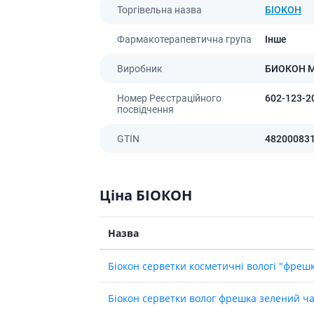
Препарати для лікування
ітики і пропульсанти
Торгівельна назва
БІОКОН
епілепсії
е
Снодійні препарати
Фармакотерапевтична група
Інше
и для підшлункової
Заспокійливі препарати
Виробник
БИОКОН 
Антидепресанти
ні препарати
Препарати для поліпшення
Номер Реєстраційного
602-123-2
пам'яті
ти для лікування
посвідчення
титу
Транквілізатори (анксиолітики)
GTIN
Засоби від куріння і нікотинової
48200083
 для печінки і
залежності
 міхура
Засоби від похмілля
ротектори для печінки
Препарати від запаморочення
Ціна БІОКОН
нні препарати
слоти
Протипухлинні препарати
Назва
Протипухлинні негормональні
ьні препарати
препарати
мо-гіпофізарні гормони
Біокон серветки косметичнi вологi "фреш
Протипухлинні гормональні
препарати
стероїди
Біокон серветки волог фрешка зелений ч
Від раку
вання щитовидної