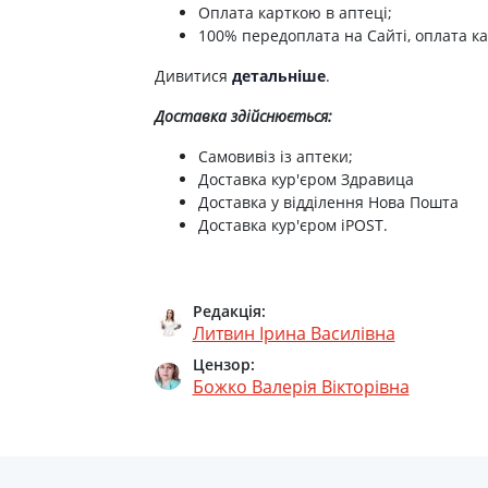
Біокон спрей д/свежості подиху м'ята/евк
Оплата карткою в аптеці;
100% передоплата на Сайті, оплата ка
Біокон спрей д/свіжості подиху шавлія/пр
Дивитися
детальніше
.
Бiокон натуральний догляд крем д/рук iн
Доставка здійснюється:
Самовивіз із аптеки;
Бiокон натурал догляд крем д/рук захисн
Доставка кур'єром Здравица
Доставка у відділення Нова Пошта
Біокон натурал догляд помада гіг рорічка
Доставка кур'єром iPOST.
Біокон натурал догляд помада гіг стигла в
Редакція:
Біокон дб крем-догляд д/ніг смягч живл 7
Литвин Ірина Василівна
Бiокон натурал догляд помада гiг полуниц
Цензор:
Божко Валерія Вікторівна
Бiокон натурал догляд помада гiг авокадо/
Бiокон бальзам д/губ облепиха+календула