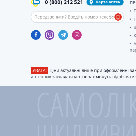
0
(800)
212 521
Карта аптек
ПР
П
В
К
А
па
УВАГА!
Ціни актуальні лише при оформленні зам
аптечних закладах-партнерах можуть відрізнятися