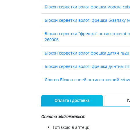
Лікування алергії
Біокон серветки волог фрешка морска сві
 підшлункової залози
Сечостатева система і статеві
орна система
Бiокон серветки вологi фрешка б/запаху 
гормони
алергії
Ліки для нирок
Біокон серветки "фрешка" антисептичнi 
 астми
260006
Препарати для потенції і
ерекції
Урологічні препарати
Біокон серветки волог фрешка дитяч №20
Гінекологічні препарати
Бiокон серветки вологi фрешка д/iнтим гi
Ліки впливають на лактацію
Доктор Біокон спрей антисептичний д/рук
Препарати для лікування
захворювань органів
почуттів
Доктор Біокон спрей антисептичний д/рук
Препарати для очей
Оплата і доставка
Г
Біокон дб гель антісептичний д/рук 22002
Краплі у вухо
Оплата здійснюється:
Біокон натуральный догляд крем д/рук і
Готівкою в аптеці;