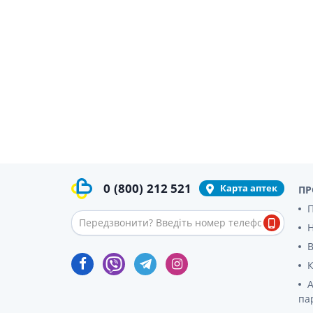
Гормони
Респірат
Ліки від 
Ліки від
0
(800)
212 521
Карта аптек
ПР
П
В
К
А
па