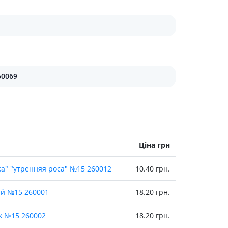
Препарати від аритмії
Сечогінні препарати, діуретики
Ліки від стенокардії
Препарати при серцевій
недостатності
60069
Захворювання шкіри
Протигрибкові
Від опіків
Лікування ран і виразок
Мазі від алергії
Ціна грн
Лікування псоріазу, екземи
Антибіотики для лікування
ка" "утренняя роса" №15 260012
10.40 грн.
захворювань шкіри
Гормональні мазі
ай №15 260001
18.20 грн.
Антисептики і дезінфектори
ж №15 260002
18.20 грн.
Лікування акне