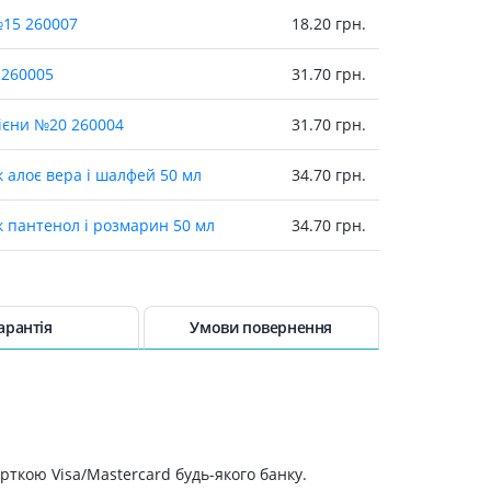
Лікування рубців
№15 260007
18.20 грн.
Ліки від бородавок
Лікування лупи, себореї,
 260005
31.70 грн.
волосистих дерматитів
Засоби від підвищеної
гiєни №20 260004
31.70 грн.
пітливості
Лікування герпесу
 алоє вера і шалфей 50 мл
34.70 грн.
Препарати для опорно-
 пантенол і розмарин 50 мл
34.70 грн.
рухового апарату
Протизапальні препарати
0
35.90 грн.
При суглобовому та м'язовому
болю
нтенсивне живлення 60+ 90мл
42.60 грн.
арантія
Умови повернення
Міорелаксанти
Ліки від подагри
аліпт 25мл 220048
42.96 грн.
Препарати кальцію
ополіс 25мл 220049
42.96 грн.
Хондропротектори
рткою Visa/Mastercard будь-якого банку.
Кровотворення та кров
тенсивне зволоження 90мл 440032
43 грн.