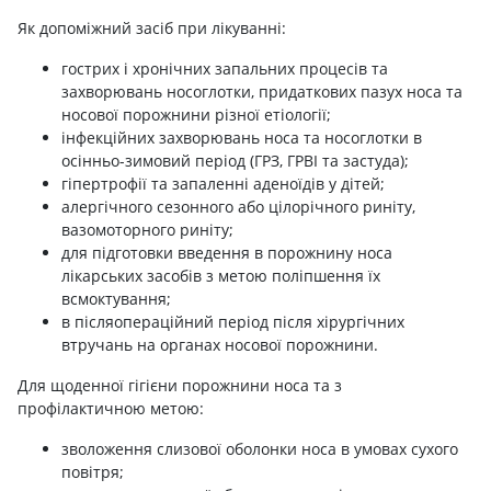
Як допоміжний засіб при лікуванні:
гострих і хронічних запальних процесів та
захворювань носоглотки, придаткових пазух носа та
носової порожнини різної етіології;
інфекційних захворювань носа та носоглотки в
осінньо-зимовий період (ГРЗ, ГРВІ та застуда);
гіпертрофії та запаленні аденоїдів у дітей;
алергічного сезонного або цілорічного риніту,
вазомоторного риніту;
для підготовки введення в порожнину носа
лікарських засобів з метою поліпшення їх
всмоктування;
в післяопераційний період після хірургічних
втручань на органах носової порожнини.
Для щоденної гігієни порожнини носа та з
профілактичною метою:
зволоження слизової оболонки носа в умовах сухого
повітря;