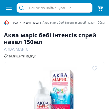
Сольові розчини для носа
Аква маріс бебі інтенсів спрей назал 150мл
Аква маріс бебі інтенсів спрей
назал 150мл
АКВА МАРІС
залишити відгук