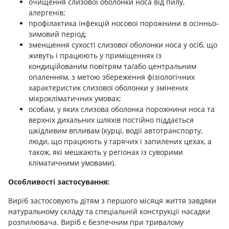
очищення слизової оболонки носа від пилу,
алергенів;
профілактика інфекцій носової порожнини в осінньо-
зимовий період;
зменшення сухості слизової оболонки носа у осіб, що
живуть і працюють у приміщеннях із
кондиційованим повітрям та/або центральним
опаленням, з метою збереження фізіологічних
характеристик слизової оболонки у змінених
мікрокліматичних умовах;
особам, у яких слизова оболонка порожнини носа та
верхніх дихальних шляхів постійно піддається
шкідливим впливам (курці, водії автотранспорту,
люди, що працюють у гарячих і запилених цехах, а
також, які мешкають у регіонах із суворими
кліматичними умовами).
Особливості застосування:
Виріб застосовують дітям з першого місяця життя завдяки
натуральному складу та спеціальній конструкції насадки
розпилювача. Виріб є безпечним при тривалому