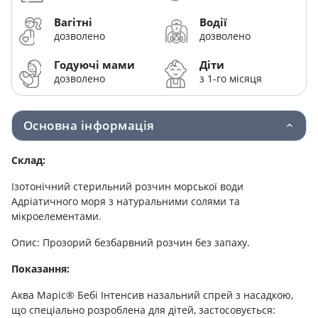
Вагітні
Водії
дозволено
дозволено
Годуючі мами
Діти
дозволено
з 1-го місяця
Основна інформація
Склад:
Ізотонічний стерильний розчин морської води
Адріатичного моря з натуральними солями та
мікроелементами.
Опис: Прозорий безбарвний розчин без запаху.
Показання:
Аква Маріс® Бебі Інтенсив назальний спрей з насадкою,
що спеціально розроблена для дітей, застосовується: