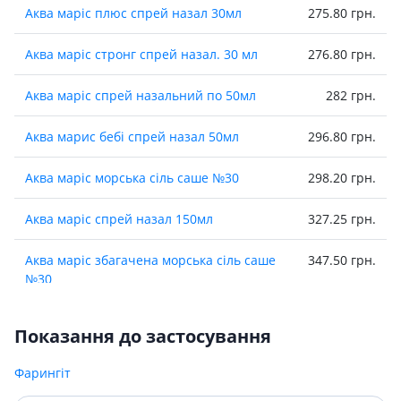
Аква марiс плюс спрей назал 30мл
275.80 грн.
Аква марiс стронг спрей назал. 30 мл
276.80 грн.
Аква марiс спрей назальний по 50мл
282 грн.
Аква марис бебі спрей назал 50мл
296.80 грн.
Аква марiс морська сiль саше №30
298.20 грн.
Аква марiс спрей назал 150мл
327.25 грн.
Аква марiс збагачена морська сiль саше
347.50 грн.
№30
Аква маріс аллерджи спрей назал 20мл
358.70 грн.
Показання до застосування
Аква марiс система для зрошення
447.70 грн.
Фарингіт
носу+морск сiль саше №30