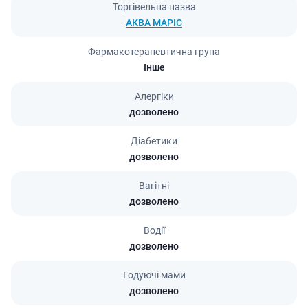
Торгівельна назва
АКВА МАРІС
Фармакотерапевтична група
Інше
Алергіки
дозволено
Діабетики
дозволено
Вагітні
дозволено
Водії
дозволено
Годуючі мами
дозволено