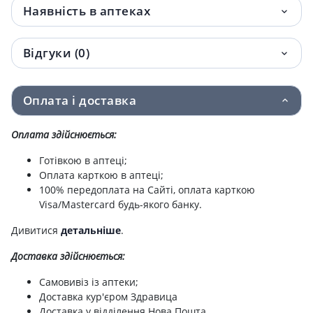
Наявність в аптеках
Аква марiс система для зрошення носу +
479.90 грн.
збагач. морськ.сiль саше №30
Відгуки (0)
Аква марис екстра спрей назал 150мл
493.10 грн.
Оплата і доставка
Оплата здійснюється:
Готівкою в аптеці;
Оплата карткою в аптеці;
100% передоплата на Сайті, оплата карткою
Visa/Mastercard будь-якого банку.
Дивитися
детальніше
.
Доставка здійснюється:
Самовивіз із аптеки;
Доставка кур'єром Здравица
Доставка у відділення Нова Пошта