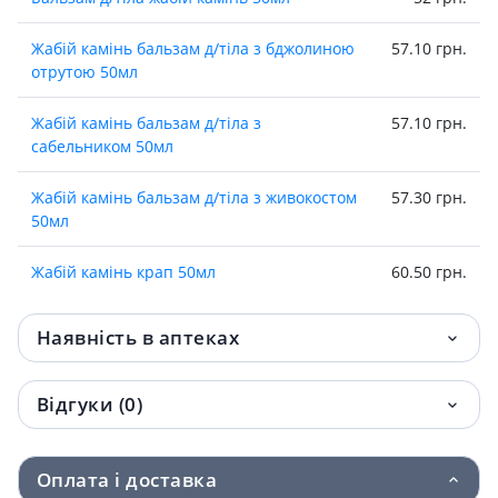
Жабiй камiнь бальзам д/тiла з бджолиною
57.10 грн.
отрутою 50мл
Жабiй камiнь бальзам д/тiла з
57.10 грн.
сабельником 50мл
Жабiй камiнь бальзам д/тiла з живокостом
57.30 грн.
50мл
Жабiй камiнь крап 50мл
60.50 грн.
Наявність в аптеках
Відгуки (0)
Оплата і доставка