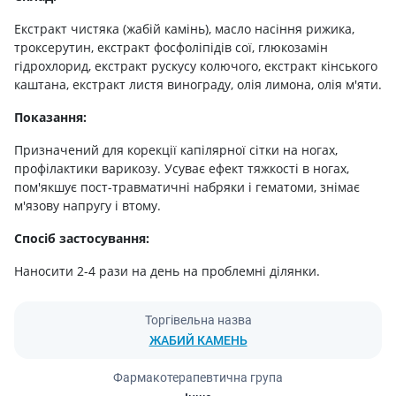
Екстракт чистяка (жабій камінь), масло насіння рижика,
троксерутин, екстракт фосфоліпідів сої, глюкозамін
гідрохлорид, екстракт рускусу колючого, екстракт кінського
каштана, екстракт листя винограду, олія лимона, олія м'яти.
Показання:
Призначений для корекції капілярної сітки на ногах,
профілактики варикозу. Усуває ефект тяжкості в ногах,
пом'якшує пост-травматичні набряки і гематоми, знімає
м'язову напругу і втому.
Спосіб застосування:
Наносити 2-4 рази на день на проблемні ділянки.
Торгівельна назва
ЖАБИЙ КАМЕНЬ
Фармакотерапевтична група