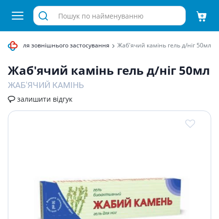
ктори для зовнішнього застосування
Жаб'ячий камiнь гель д/нiг 50мл
Жаб'ячий камiнь гель д/нiг 50мл
ЖАБ'ЯЧИЙ КАМІНЬ
залишити відгук