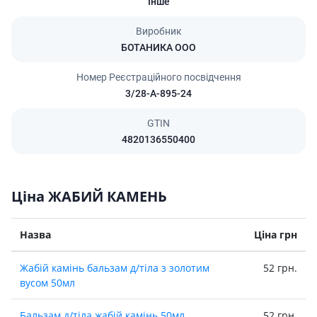
Інше
Виробник
БОТАНИКА ООО
Номер Реєстраційного посвідчення
3/28-А-895-24
GTIN
4820136550400
Ціна ЖАБИЙ КАМЕНЬ
Назва
Ціна грн
Жабiй камiнь бальзам д/тiла з золотим
52 грн.
вусом 50мл
Бальзам д/тiла жабiй камiнь 50мл
52 грн.