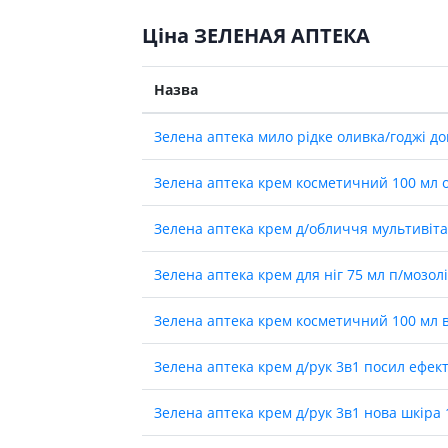
ні засоби для волосся і
Антибіотики при гаймориті
 шлунку
олови
Носові хустинки
Ціна ЗЕЛЕНАЯ АПТЕКА
Антибіотики при бронхіті
ід печії і нетравлення
ння волосся
Серветки паперові
Антибіотики при ангіні
 гастриту
ня волосся
Ватні диски і палички
Назва
Антибіотики при циститі
 виразки шлунку
ля кучерявого волосся
Вологі серветки
Протигрибкові препарати
ти для схуднення
і шампуні
Інші
Зелена аптека мило рiдке оливка/годжi д
Антисептики
и для кишечника
Протитуберкульозні
Зелена аптека крем косметичний 100 мл
 проносу
Вакцини
ики
Зелена аптека крем д/обличчя мультивiт
Препарати від паразитів
ти від здуття живота
Зелена аптека крем для нiг 75 мл п/мозолi
Ліки від глистів
від геморою
Ліки від корости
 нудоти
Зелена аптека крем косметичний 100 мл вi
Антипротозойні препарати
коліків
ти при кишковій
Зелена аптека крем д/рук 3в1 посил ефек
Препарати для нервової
системи
ти для підвищення
Зелена аптека крем д/рук 3в1 нова шкiра
Протисудомні