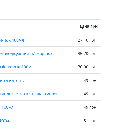
Препарати від аритмії
Сечогінні препарати, діуретики
Ліки від стенокардії
Ціна грн
Препарати при серцевій
недостатності
ой-пак 460мл
27.10 грн.
Захворювання шкіри
 омолоджуючий п/зморшок
35.70 грн.
Протигрибкові
Від опіків
амiн компл 100мл
36.90 грн.
Лікування ран і виразок
Мазі від алергії
в та натопт.
49 грн.
Лікування псоріазу, екземи
дновл. з захисн. властивост.
49 грн.
Антибіотики для лікування
захворювань шкіри
т 100мл
49 грн.
Гормональні мазі
Антисептики і дезінфектори
 100мл
51 грн.
Лікування акне