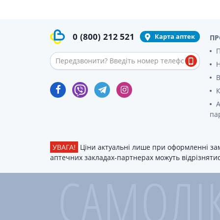
Гормони
Респірат
0
(800)
212 521
Карта аптек
ПР
Ліки від 
П
Ліки від
В
К
А
па
УВАГА!
Ціни актуальні лише при оформленні зам
аптечних закладах-партнерах можуть відрізнятися