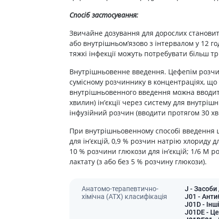
Препарати для лікування
ітики і пропульсанти
епілепсії
Спосіб застосування:
е
Снодійні препарати
Звичайне дозування для дорослих становить
и для підшлункової
Заспокійливі препарати
або внутрішньом’язово з інтервалом у 12 го
Антидепресанти
тяжкі інфекції можуть потребувати більш тр
ні препарати
Препарати для поліпшення
пам'яті
Внутрішньовенне введення. Цефепім розчиня
ти для лікування
титу
сумісному розчиннику в концентраціях, що 
Транквілізатори (анксиолітики)
внутрішньовенного введення можна вводити
Засоби від куріння і нікотинової
 для печінки і
хвилин) ін’єкції через систему для внутрі
залежності
 міхура
інфузійний розчин (вводити протягом 30 хв
Засоби від похмілля
ротектори для печінки
При внутрішньовенному способі введення 
Препарати від запаморочення
нні препарати
для ін’єкцій, 0,9 % розчин натрію хлориду дл
слоти
10 % розчини глюкози для ін’єкцій; 1/6 М ро
Протипухлинні препарати
лактату (з або без 5 % розчину глюкози).
Протипухлинні негормональні
ьні препарати
препарати
мо-гіпофізарні гормони
Протипухлинні гормональні
Анатомо-терапевтично-
J
- Засоби
препарати
хімічна (АТХ) класифікація
J01
- Анти
стероїди
J01D
- Інш
Від раку
вання щитовидної
J01DE
- Ц