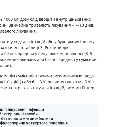
Лікування рубців
Ліки від бородавок
Лікування лупи, себореї,
 1000 мг, дозу слід вводити внутрішньовенно
волосистих дерматитів
дин. Звичайна тривалість лікування – 7–10 днів,
Засоби від підвищеної
ивалого лікування.
пітливості
ти у воді для ін’єкцій або у будь-якому іншому
Лікування герпесу
зазначені в таблиці 3. Розчини для
 безпосередньо у вену шляхом повільної (3–5
Препарати для опорно-
рухового апарату
шньовенних вливань або безпосередньо у сумісний
илин).
Протизапальні препарати
При суглобовому та м'язовому
цефепім сумісний з такими розчинниками: вода
болю
я ін’єкцій (з або без 5 % розчину глюкози); 5 % і
зчин натрію лактату для ін’єкцій, розчин Рінгера
Міорелаксанти
Ліки від подагри
Препарати кальцію
 для лікування інфекцій
Хондропротектори
бактеріальні засоби
і бета-лактамні антибіотики
Кровотворення та кров
ефалоспорини четвертого покоління