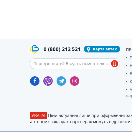
0
(800)
212 521
Карта аптек
ПР
П
В
К
А
па
УВАГА!
Ціни актуальні лише при оформленні зам
аптечних закладах-партнерах можуть відрізнятися