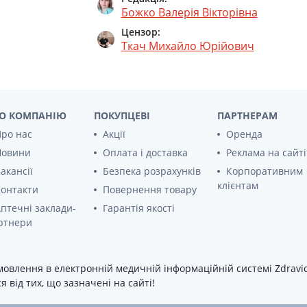
Божко Валерія Вікторівна
Цензор:
Ткач Михайло Юрійович
О КОМПАНІЮ
ПОКУПЦЕВІ
ПАРТНЕРАМ
ро нас
Акції
Оренда
Новини
Оплата і доставка
Реклама на сайті
акансії
Безпека розрахунків
Корпоративним
клієнтам
онтакти
Повернення товару
птечні заклади-
Гарантія якості
ртнери
овлення в електронній медичній інформаційній системі Zdravica
 від тих, що зазначені на сайті!