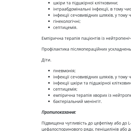
ні засоби для волосся і
шкіри та підшкірної клітковини;
Антибіотики при гаймориті
 шлунку
олови
Носові хустинки
інтраабдомінальні інфекції, в тому чи
Антибіотики при бронхіті
ід печії і нетравлення
ння волосся
Серветки паперові
інфекції сечовивідних шляхів, у тому 
Антибіотики при ангіні
 гастриту
гінекологічні;
ня волосся
Ватні диски і палички
септицемія.
Антибіотики при циститі
 виразки шлунку
ля кучерявого волосся
Вологі серветки
Протигрибкові препарати
ти для схуднення
Емпірична терапія пацієнтів із нейтропен
і шампуні
Інші
Антисептики
и для кишечника
Профілактика післяопераційних ускладнень 
Протитуберкульозні
 проносу
Діти.
Вакцини
ики
пневмонія;
Препарати від паразитів
ти від здуття живота
інфекції сечовивідних шляхів, у тому 
Ліки від глистів
від геморою
інфекції шкіри та підшкірної кліткови
септицемія;
Ліки від корости
 нудоти
емпірична терапія хворих із нейтро
Антипротозойні препарати
коліків
бактеріальний менінгіт.
ти при кишковій
Препарати для нервової
Протипоказання:
системи
ти для підвищення
Підвищена чутливість до цефепіму або до L-
Протисудомні
цефалоспоринового ряду, пеніцилінів або д