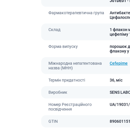
J01DE01
-
Лікування алергії
 підшлункової залози
Фармакотерапевтична група
Антибакте
Сечостатева система і статеві
Цефалоспо
орна система
гормони
алергії
Склад
1 флакон 
Ліки для нирок
цефепіму 
 астми
Препарати для потенції і
ерекції
Форма випуску
порошок дл
флакону у
Урологічні препарати
Гінекологічні препарати
Міжнародна непатентована
Cefepime
назва (МНН)
Ліки впливають на лактацію
Препарати для лікування
Термін придатності
36,
міс
захворювань органів
почуттів
Виробник
SENS LAB
Препарати для очей
Номер Реєстраційного
UA/19031/
Краплі у вухо
посвідчення
GTIN
89060115