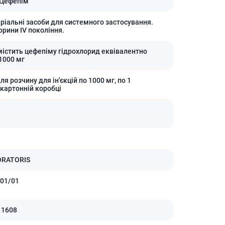
 Цефепім
Протитромбозні
Препарати від анемії
ріальні засоби для системного застосування.
рини IV покоління.
Кровозамінники
Препарати для
містить цефепіму гідрохлорид еквівалентно
парентерального харчування
1000 мг
Інші лікарські засоби
я розчину для ін'єкцій по 1000 мг, по 1
 картонній коробці
ORATORIS
01/01
11608