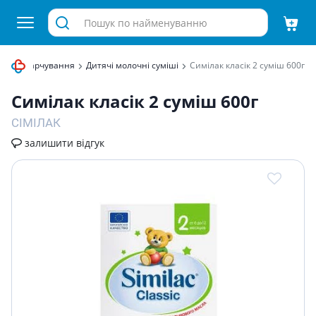
итяче харчування
Дитячі молочні суміші
Симiлак класiк 2 сумiш 600г
Симiлак класiк 2 сумiш 600г
СІМІЛАК
залишити відгук