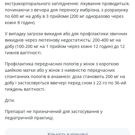
екстракорпорального запліднення: лікування проводиться,
починаючи з вечора дня переносу ембріона, з розрахунку
по 600 мг на добу в 3 прийоми (200 мг одноразово через
кожні 8 годин).
У випадку загрози викидня або для профілактики звичних
викиднів через лютеїнову недостатність: 200-400 мг на
добу (100-200 мг на 1 прийом через кожні 12 годин) до 12
тижнів вагітності.
Профілактика передчасних пологів у жінок з короткою
шийкою матки або у жінок з наявністю передчасних
спонтанних пологів в анамнезі: доза становить 200 мг на
добу і застосовується ввечері перед сном з 22-го по 36-ий
тиждень вагітності.
Діти.
Препарат не призначений для застосування у
педіатричній практиці.
Кількість в упаковці