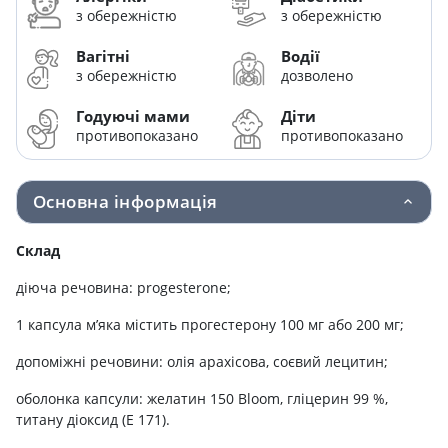
з обережністю
з обережністю
Вагітні
Водії
з обережністю
дозволено
Годуючі мами
Діти
противопоказано
противопоказано
Основна інформація
Склад
діюча речовина: progesterone;
1 капсула м’яка містить прогестерону 100 мг або 200 мг;
допоміжні речовини: олія арахісова, соєвий лецитин;
оболонка капсули: желатин 150 Bloom, гліцерин 99 %,
титану діоксид (Е 171).