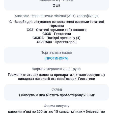
2 шт
Анатомо-терапевтично-хімічна (АТХ) класифікація
G
- Засоби для лікування сечостатевої системи і статеві
гормони
G03
- Статеві гормони та їх аналоги
G03D
- Гестагени
G03DA
- Похідні прегнену (4)
G03DA04
- Прогестерон
Торгівельна назва
ПРОГИНОРМ
Фармакотерапевтична група
Гормони статевих залоз та препарати, які застосовують у
випадках патології статевої сфери. Гестагени
Склад
1 капсула м’яка містить прогестерону 200 мг
Форма випуску
капсули м’які по 200 мг; по 15 капсул м’яких у блістері; по