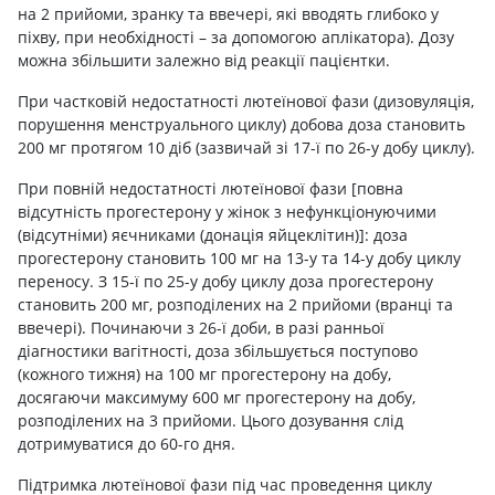
на 2 прийоми, зранку та ввечері, які вводять глибоко у
піхву, при необхідності – за допомогою аплікатора). Дозу
можна збільшити залежно від реакції пацієнтки.
При частковій недостатності лютеїнової фази (дизовуляція,
порушення менструального циклу) добова доза становить
200 мг протягом 10 діб (зазвичай зі 17-ї по 26-у добу циклу).
При повній недостатності лютеїнової фази [повна
відсутність прогестерону у жінок з нефункціонуючими
(відсутніми) яєчниками (донація яйцеклітин)]: доза
прогестерону становить 100 мг на 13-у та 14-у добу циклу
переносу. З 15-ї по 25-у добу циклу доза прогестерону
становить 200 мг, розподілених на 2 прийоми (вранці та
ввечері). Починаючи з 26-ї доби, в разі ранньої
діагностики вагітності, доза збільшується поступово
(кожного тижня) на 100 мг прогестерону на добу,
досягаючи максимуму 600 мг прогестерону на добу,
розподілених на 3 прийоми. Цього дозування слід
дотримуватися до 60-го дня.
Підтримка лютеїнової фази під час проведення циклу