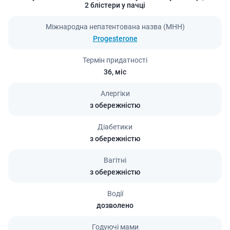
2 блістери у пачці
Міжнародна непатентована назва (МНН)
Progesterone
Термін придатності
36,
міс
Алергіки
з обережністю
Діабетики
з обережністю
Вагітні
з обережністю
Водії
дозволено
Годуючі мами