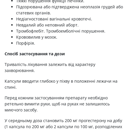
Тяжкі порушення функції печінки.
Підозрювана або підтверджена неоплазія грудей або
статевих органів.
Недіагностовані вагінальні кровотечі.
Невдалий або неповний аборт.
Тромбофлебіт. Тромбоемболічні порушення.
Крововилив у мозок.
Порфірія.
Спосіб застосування та дози
Тривалість лікування залежить від характеру
захворювання.
Капсули вводити глибоко у піхву в положенні лежачи на
спині.
Перед кожним застосуванням препарату необхідно
ретельно вимити руки, щоб на руках не залишилось
миючого засобу.
У середньому доза становить 200 мг прогестерону на добу
(1 капсула по 200 мг або 2 капсули по 100 мг, розподілених