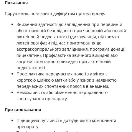
Показання
Порушення, пов’язані з дефіцитом прогестерону.
Зниження здатності до запліднення при первинній
або вторинній безплідності при частковій або повній
лютеїновій недостатності (дизовуляція, підтримка
лютеїнової фази під час приготування до
екстракорпорального запліднення, програма донації
яйцеклітин). Профілактика звичного викидня або
загрози спонтанного викидня при лютеїновій
недостатності.
Профілактика передчасних пологів у жінок з
короткою шийкою матки або у жінок з наявністю
передчасних спонтанних пологів в анамнезі.
Неможливість або обмеження перорального
застосування препарату.
Протипоказання
Підвищена чутливість до будь-якого компонента
препарату.