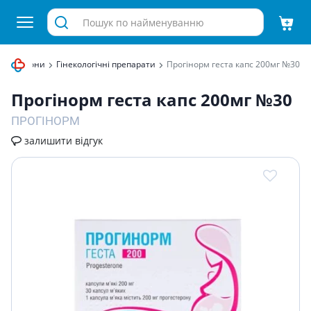
еві гормони
Гінекологічні препарати
Прогiнорм геста капс 200мг №30
Прогiнорм геста капс 200мг №30
ПРОГІНОРМ
залишити відгук