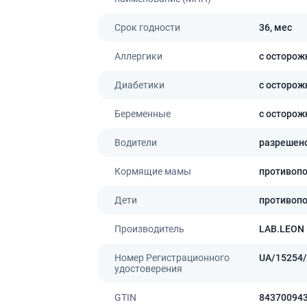
Срок годности
36,
мес
Аллергики
с осторож
Диабетики
с осторож
Беременные
с осторож
Водители
разрешен
Кормящие мамы
противоп
Дети
противоп
Производитель
LAB.LEON
Номер Регистрационного
UA/15254/
удостоверения
GTIN
84370094