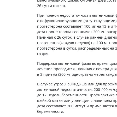
менструального цикла) суточная доза состав
ы
Противоопухолевые
26 сутки цикла).
негормональные препараты
стероиды
При полной недостаточности лютеиновой ф
Противоопухолевые
ания щитовидной
гормональные препараты
с нефункционирующими (отсутствующими) я
прогестерона составляет 100 мг на 13-е и 1
От рака
 поджелудочной
доза прогестерона составляет 200 мг, расп
Лечение аллергии
Начиная с 26 суток, в случае ранней диагн
постепенно (каждую неделю) на 100 мг прог
орная система
Мочеполовая система и
прогестерона в сутки, распределенных на 3
ва от аллергии
половые гормоны
го дня.
ва от астмы
Лекарства для почек
Поддержка лютеиновой фазы во время цикл
Препараты для потенции и
лечение проводится, начиная с вечера дня 
эрекции
в 3 приема (200 мг однократно через каждые 
Урологические препараты
В случае угрозы выкидыша или для профи
Гинекологические препараты
лютеиновой недостаточности: 200-400 мг/су
Препараты влияющие на
до 12 недель беременности.Профилактика 
лактацию
шейкой матки или у женщин с наличием п
доза составляет 200 мг/сут и применяется 
Препараты для органов
беременности.
чувств