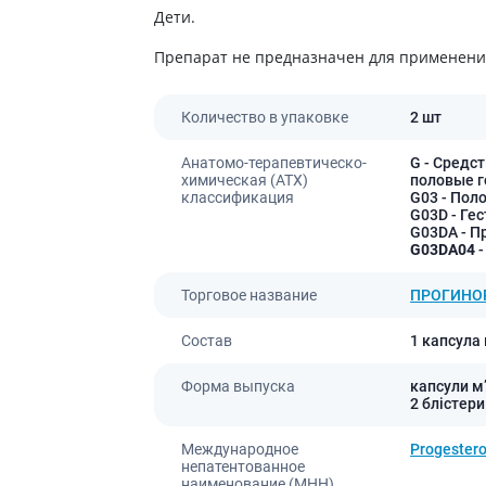
Препараты для глаз
Дети.
Капли в ухо
Препарат не предназначен для применения
Количество в упаковке
2 шт
Анатомо-терапевтическо-
G
- Средст
химическая (АТХ)
половые 
классификация
G03
- Пол
G03D
- Ге
G03DA
- П
G03DA04
-
Торговое название
ПРОГИНО
Состав
1 капсула
Форма выпуска
капсули м’
2 блістери
Международное
Progester
непатентованное
наименование (МНН)