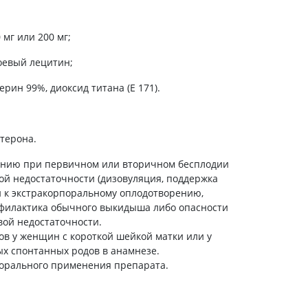
холестерина
Препараты для укрепления
сосудов
 мг или 200 мг;
Препараты от аритмии
оевый лецитин;
Мочегонные препараты,
диуретики
рин 99%, диоксид титана (Е 171).
Лекарства от стенокардии
Препараты при сердечной
недостаточности
терона.
Заболевания кожи
ению при первичном или вторичном бесплодии
й недостаточности (дизовуляция, поддержка
Противогрибковые
 к экстракорпоральному оплодотворению,
От ожогов
офилактика обычного выкидыша либо опасности
Лечение ран и язв
ой недостаточности.
в у женщин с короткой шейкой матки или у
Мази от аллергии
 спонтанных родов в анамнезе.
Лечение псориаза, экземы
орального применения препарата.
Антибиотики для лечения
заболеваний кожи
Гормональные мази