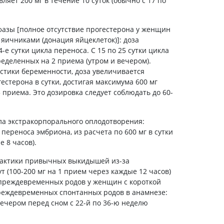
ляет 200 мг в течение 10 суток (обычно с 17 по
Препараты кальция
Хондропротекторы
азы [полное отсутствие прогестерона у женщин
Кроветворение и кровь
ичниками (донация яйцеклеток)]: доза
4-е сутки цикла переноса. С 15 по 25 сутки цикла
Противотромбозные
ределенных на 2 приема (утром и вечером).
Препараты от анемии
остики беременности, доза увеличивается
Кровезаменители
естерона в сутки, достигая максимума 600 мг
 приема. Это дозировка следует соблюдать до 60-
Препараты для
парентерального питания
а экстракорпорального оплодотворения:
Прочие лекарственные
средства
переноса эмбриона, из расчета по 600 мг в сутки
8 ​​часов).
лактики привычных выкидышей из-за
т (100-200 мг на 1 прием через каждые 12 часов)
преждевременных родов у женщин с короткой
реждевременных спонтанных родов в анамнезе:
вечером перед сном с 22-й по 36-ю неделю