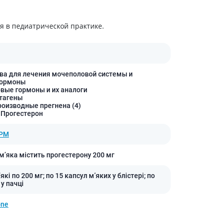
 в педиатрической практике.
ва для лечения мочеполовой системы и
гормоны
овые гормоны и их аналоги
стагены
роизводные прегнена (4)
 Прогестерон
РМ
 м’яка містить прогестерону 200 мг
які по 200 мг; по 15 капсул м’яких у блістері; по
 у пачці
one