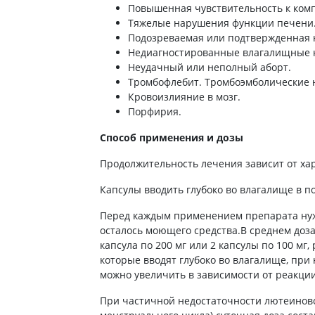
ты для повышения
Повышенная чувствительность к ком
Препараты для нервной
а
Тяжелые нарушения функции печени
системы
итики и пропульсанты
Подозреваемая или подтвержденная н
Противосудорожные
льное
Недиагностированные влагалищные 
Препараты для лечения
Неудачный или неполный аборт.
эпилепсии
ы для
Тромбофлебит. Тромбоэмболические 
дочной железы
Снотворные препараты
Кровоизлияние в мозг.
Порфирия.
тные препараты
Успокоительные препараты
ты для лечения
Антидепрессанты
Способ применения и дозы
тита
Препараты для улучшения
Продолжительность лечения зависит от ха
памяти
ы для печени и
Транквилизаторы
 пузыря
Капсулы вводить глубоко во влагалище в п
(анксиолитики)
а от гепатита C
Средства от курения и
Перед каждым применением препарата нуж
никотиновой зависимости
ротекторы для печени
осталось моющего средства.В среднем доза 
Средства от похмелья
капсула по 200 мг или 2 капсулы по 100 мг
нные препараты
которые вводят глубоко во влагалище, при
Препараты от головокружения
слоты
можно увеличить в зависимости от реакци
Противоопухолевые
льные препараты
При частичной недостаточности лютеинов
препараты
амо-гипофизарные