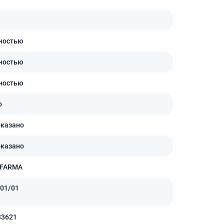
ностью
ностью
ностью
о
оказано
оказано
 FARMA
01/01
33621