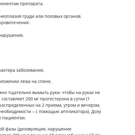
понентам препарата.
Антисептики и дезинфекторы
.
Лечение угревой сыпи, акне
еоплазия груди или половых органов.
кровотечения.
Лечение рубцов
Лекарства от бородавок
нарушения.
Лечение перхоти, себореи,
волосистых дерматитов
Средства от повышенной
потливости
Лечение герпеса
рактера заболевания.
Препараты для
оложении лежа на спине.
опорнодвигательного
аппарата
но тщательно вымыть руки, чтобы на руках не
составляет 200 мг прогестерона в сутки (1
Противовоспалительные
препараты
, распределенных на 2 приема, утром и вечером,
 необходимости – с помощью аппликатора). Дозу
От суставной и мышечной боли
и пациентки.
Миорелаксанты
ой фазы (дизовуляция, нарушение
Лекарства от подагры