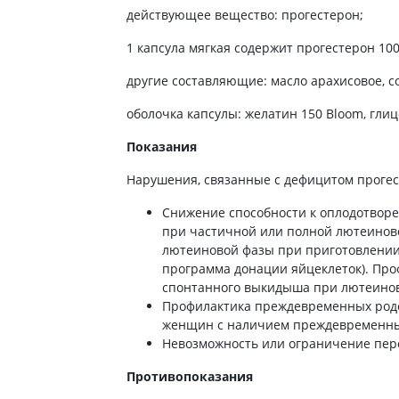
ты от энцефалита
действующее вещество: прогестерон;
ьные средства для
Антибиотики
Туалетная бумага
 кожи головы
а для желудка
Антибиотики для детей
Носовые платки
1 капсула мягкая содержит прогестерон 100
ание волос
 от изжоги и
Антибиотики при пневмонии
Салфетки бумажные
ния
 волос
другие составляющие: масло арахисовое, с
Антибиотики при гайморите
Ватные диски и палочки
а от гастрита
а для вьющихся волос
оболочка капсулы: желатин 150 Bloom, глице
Антибиотики при бронхите
Влажые салфетки
ва от язвы желудка
е шампуни
Антибиотики при ангине
Прочие
Показания
ты для похудения
Антибиотики при цистите
Нарушения, связанные с дефицитом прогес
ы для кишечника
Противогрибковые препараты
Снижение способности к оплодотвор
во от поноса
Антисептики
при частичной или полной лютеиново
ики
Противотуберкулезные
лютеиновой фазы при приготовлении
ты от вздутия живота
Вакцины
программа донации яйцеклеток). Пр
спонтанного выкидыша при лютеинов
а от геморроя
Препараты от паразитов
Профилактика преждевременных родо
во от тошноты
женщин с наличием преждевременных
Препараты от глистов
а от коликов
Невозможность или ограничение пер
Лекарства от чесотки
ты при кишечной
Противопоказания
ии
Антипротозойные препараты