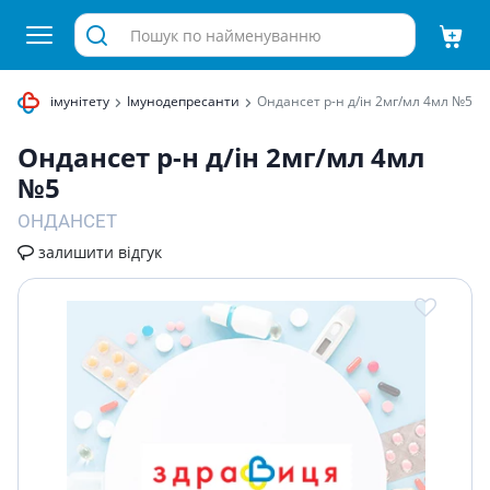
ти для імунітету
Імунодепресанти
Ондансет р-н д/iн 2мг/мл 4мл №5
Ондансет р-н д/iн 2мг/мл 4мл
№5
ОНДАНСЕТ
залишити відгук