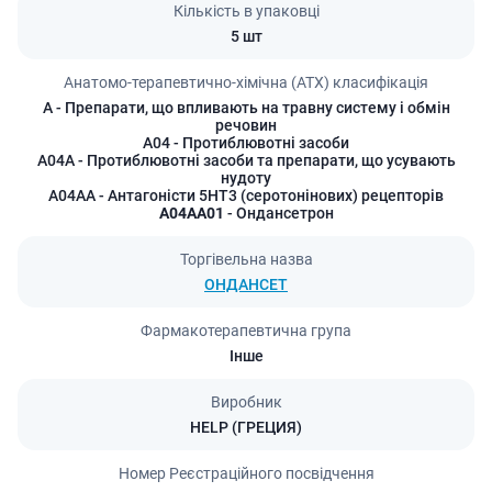
Кількість в упаковці
5 шт
Анатомо-терапевтично-хімічна (АТХ) класифікація
A
- Препарати, що впливають на травну систему і обмін
речовин
A04
- Протиблювотні засоби
A04A
- Протиблювотні засоби та препарати, що усувають
нудоту
A04AA
- Антагоністи 5НТ3 (серотонінових) рецепторів
A04AA01
- Ондансетрон
Торгівельна назва
ОНДАНСЕТ
Фармакотерапевтична група
Інше
Виробник
HELP (ГРЕЦИЯ)
Номер Реєстраційного посвідчення