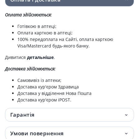
№1
Оплата здійснюється:
Пов'язка atrauman silicone автравм ст
65 грн.
Готівкою в аптеці;
7,5х10см
Оплата карткою в аптеці;
100% передоплата на Сайті, оплата карткою
Пов'язка атравмат iз неткан матерiалу
79.40 грн.
Visa/Mastercard будь-якого банку.
grassolind neutral 10смх20см стер №1
Дивитися
детальніше
.
Бинт еласт фіксір peha half 10смх4м
92 грн.
Доставка здійснюється:
Пластир omnipor н/ткан 25смх9,2м
103.50 грн.
Самовивіз із аптеки;
Доставка кур'єром Здравица
ПЛАСТ OMNIFIX ELASTIC 10СМХ2М №1
111.20 грн.
Доставка у відділення Нова Пошта
Доставка кур'єром iPOST.
Хартмана р-н д/iнф 200мл
113.80 грн.
Гарантія
Пов'язка hydrofilm плівкова прозора
123 грн.
20х30см
Умови повернення