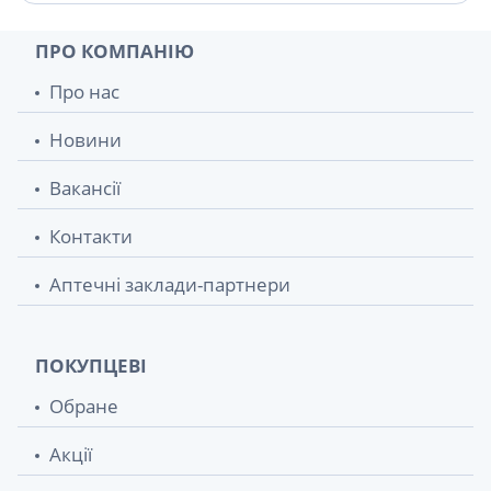
Пов'язка grassolind neutral стер 20х20см
131.10 грн.
№1
ПРО КОМПАНІЮ
Пов'язка autrauman автравм мазевая
155 грн.
Про нас
20х30см
Новини
Хартмана розчин р-н д/iнф. пляшка 400
160.60 грн.
мл
Вакансії
Пластир omnifix elastic 10смх10м
395.30 грн.
Контакти
Моликар пінка очищ 400мл
479.60 грн.
Аптечні заклади-партнери
Пов'язка hydroclean активир на рвну у
557 грн.
волог середовищі d3см №10
ПОКУПЦЕВІ
Пластирь omnifix elastic на неткан основ
563.60 грн.
Обране
15смх10м
Акції