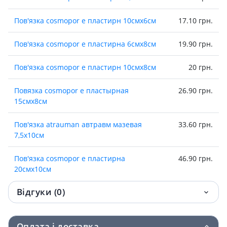
Пов'язка cosmopor e пластирн 10смх6см
17.10 грн.
Пов'язка cosmopor е пластирна 6смх8см
19.90 грн.
Пов'язка cosmopor e пластирн 10смх8см
20 грн.
Повязка cosmopor е пластырная
26.90 грн.
15смх8см
Пов'язка atrauman автравм мазевая
33.60 грн.
7,5х10см
Пов'язка cosmopor e пластирна
46.90 грн.
20смх10см
Відгуки (0)
Повязка cosmopor е пластырная
54.20 грн.
25смх10см
Оплата і доставка
Пов'язка grassolind neutral стер 10х10см
56.50 грн.