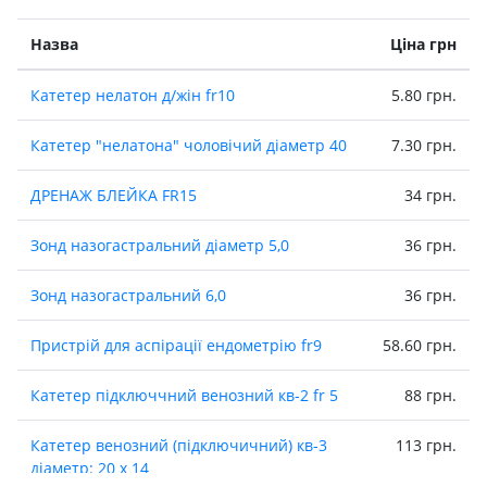
Назва
Ціна грн
Катетер нелатон д/жiн fr10
5.80 грн.
Катетер "нелатона" чоловiчий дiаметр 40
7.30 грн.
ДРЕНАЖ БЛЕЙКА FR15
34 грн.
Зонд назогастральний дiаметр 5,0
36 грн.
Зонд назогастральний 6,0
36 грн.
Пристрій для аспірації ендометрію fr9
58.60 грн.
Катетер підключчний венозний кв-2 fr 5
88 грн.
Катетер венозний (пiдключичний) кв-3
113 грн.
дiаметр: 20 х 14