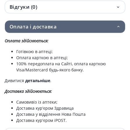
Відгуки (0)
Голка косаковського д/тимпанопункції
136 грн.
G18
Оплата і доставка
Голка типу куликовського g15
136.10 грн.
Оплата здійснюється:
ДРЕНАЖ БЛЕЙКА FR18
143 грн.
Готівкою в аптеці;
Катетер латексний типу пеццера розмiр
168.60 грн.
Оплата карткою в аптеці;
32
100% передоплата на Сайті, оплата карткою
Visa/Mastercard будь-якого банку.
Катетер латексний пеццера н36
169 грн.
Дивитися
детальніше
.
Голка для встановлення пiдключичного
173 грн.
Доставка здійснюється:
катетеру кв-3 (2 х1,5) g 15
Самовивіз із аптеки;
Катетер латексний пеццера н34
190 грн.
Доставка кур'єром Здравица
Доставка у відділення Нова Пошта
Дренаж торакальний fr18 6.0
367 грн.
Доставка кур'єром iPOST.