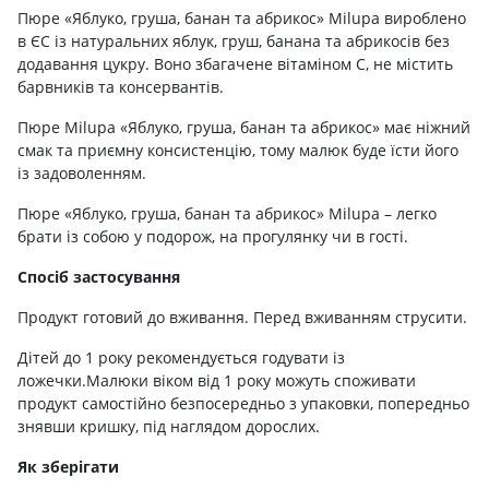
Пюре «Яблуко, груша, банан та абрикос» Milupa вироблено
в ЄС із натуральних яблук, груш, банана та абрикосів без
додавання цукру. Воно збагачене вітаміном С, не містить
барвників та консервантів.
Пюре Milupa «Яблуко, груша, банан та абрикос» має ніжний
смак та приємну консистенцію, тому малюк буде їсти його
із задоволенням.
Пюре «Яблуко, груша, банан та абрикос» Milupa – легко
брати із собою у подорож, на прогулянку чи в гості.
Спосіб застосування
Продукт готовий до вживання. Перед вживанням струсити.
Дітей до 1 року рекомендується годувати із
ложечки.Малюки віком від 1 року можуть споживати
продукт самостійно безпосередньо з упаковки, попередньо
знявши кришку, під наглядом дорослих.
Як зберігати