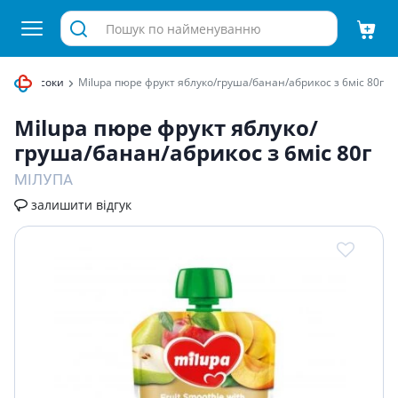
юре та соки
Milupa пюре фрукт яблуко/груша/банан/абрикос з 6мiс 80г
Milupa пюре фрукт яблуко/
груша/банан/абрикос з 6мiс 80г
МІЛУПА
залишити відгук