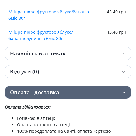
Milupa пюре фруктове яблуко/банан з
43.40 грн.
6мiс 80г
Milupa пюре фруктове яблуко/
43.40 грн.
бананполуниця з 6мiс 80г
Milupa пюре фруктове яблуко/банан/
43.40 грн.
Наявність в аптеках
чорна смородина/чорника з 6мiс 80г
Відгуки (0)
Milupa (Мілупа) пюре фрукт яблуко/
43.40 грн.
банан/манго/кокос молоко з 6міс 80г
Оплата і доставка
Milupa пюре фрукт чорнослив 125г
44.72 грн.
Оплата здійснюється:
Milupa пюре фрукт яблуко/манго/банан з
44.72 грн.
6міс 125г
Готівкою в аптеці;
Оплата карткою в аптеці;
ДИТ/ХАРЧ MILUPA ПЮРЕ ФРУКТ ЯБЛУКО/
46.60 грн.
100% передоплата на Сайті, оплата карткою
БАНАН/ВІВСЯНКА 190Г