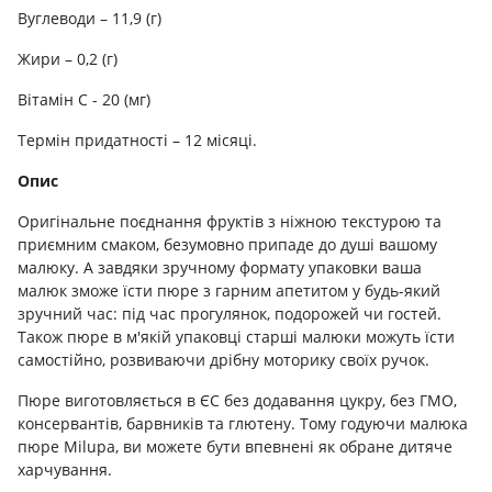
Вуглеводи – 11,9 (г)
Жири – 0,2 (г)
Вітамін С - 20 (мг)
Термін придатності – 12 місяці.
Опис
Оригінальне поєднання фруктів з ніжною текстурою та
приємним смаком, безумовно припаде до душі вашому
малюку. А завдяки зручному формату упаковки ваша
малюк зможе їсти пюре з гарним апетитом у будь-який
зручний час: під час прогулянок, подорожей чи гостей.
Також пюре в м'якій упаковці старші малюки можуть їсти
самостійно, розвиваючи дрібну моторику своїх ручок.
Пюре виготовляється в ЄС без додавання цукру, без ГМО,
консервантів, барвників та глютену. Тому годуючи малюка
пюре Milupa, ви можете бути впевнені як обране дитяче
харчування.