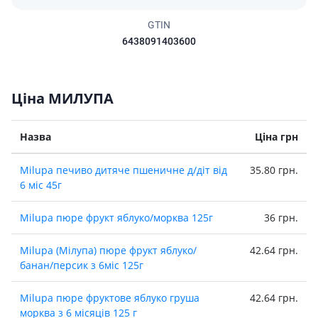
GTIN
6438091403600
Ціна МИЛУПА
Назва
Ціна грн
Milupa печиво дитяче пшеничне д/дiт вiд
35.80 грн.
6 мiс 45г
Milupa пюре фрукт яблуко/морква 125г
36 грн.
Milupa (Мілупа) пюре фрукт яблуко/
42.64 грн.
банан/персик з 6міс 125г
Milupa пюре фруктове яблуко груша
42.64 грн.
морква з 6 місяців 125 г