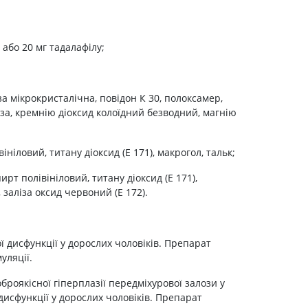
Препарати від аритмії
Сечогінні препарати, діуретики
, або 20 мг тадалафілу;
Ліки від стенокардії
Препарати при серцевій
недостатності
а мікрокристалічна, повідон К 30, полоксамер,
Захворювання шкіри
а, кремнію діоксид колоїдний безводний, магнію
Протигрибкові
Від опіків
ініловий, титану діоксид (Е 171), макрогол, тальк;
Лікування ран і виразок
пирт полівініловий, титану діоксид (Е 171),
Мазі від алергії
, заліза оксид червоний (Е 172).
Лікування псоріазу, екземи
Антибіотики для лікування
захворювань шкіри
ї дисфункції у дорослих чоловіків. Препарат
Гормональні мазі
уляції.
Антисептики і дезінфектори
броякісної гіперплазії передміхурової залози у
Лікування акне
дисфункції у дорослих чоловіків. Препарат