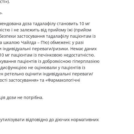
ті»).
ь.
мендована доза тадалафілу становить 10 мг
стю і не залежить від прийому їжі (прийом
 безпеки застосування тадалафілу пацієнтам із
а шкалою Чайлда – П’ю) обмежені; у разі
 індивідуальні переваги/ризики. Немає даних
10 мг пацієнтам із печінковою недостатністю.
кування пацієнтів із доброякісною гіперплазією
 дисфункцією не оцінювали у пацієнтів із
н ретельно оцінити індивідуальні переваги/
вості застосування» та «Фармакологічні
ція дози не потрібна.
 утилізувати відповідно до діючих нормативних