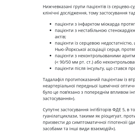
Лікування алергії
Нижчевказані групи пацієнтів із серцево-
 підшлункової залози
клінічні дослідження, тому застосування та
Сечостатева система і статеві
орна система
гормони
пацієнти з інфарктом міокарда протяг
алергії
пацієнти з нестабільною стенокардією
Ліки для нирок
актів;
 астми
Препарати для потенції і
пацієнти із серцевою недостатністю, 
ерекції
Нью-Йоркської асоціації серця, протяг
Урологічні препарати
пацієнти з неконтрольованими аритмі
(˂ 90/50 мм рт. ст.) або неконтрольов
Гінекологічні препарати
пацієнти після інсульту, що стався пр
Ліки впливають на лактацію
Тадалафіл протипоказаний пацієнтам із втр
Препарати для лікування
неартеріальної передньої ішемічної оптично
захворювань органів
було це пов’язано з попереднім впливом інг
почуттів
застосування»).
Препарати для очей
Супутнє застосування інгібіторів ФДЕ 5, в т
Краплі у вухо
гуанілатциклази, такими як ріоцигуат, про
призвести до симптоматичної гіпотензії (ди
засобами та інші види взаємодій»).