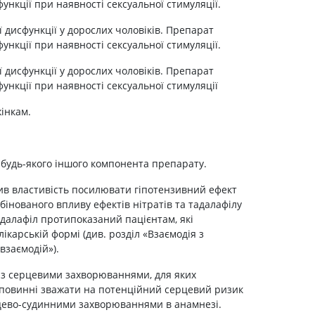
нкції при наявності сексуальної стимуляції.
Лікування рубців
Ліки від бородавок
 дисфункції у дорослих чоловіків. Препарат
нкції при наявності сексуальної стимуляції.
Лікування лупи, себореї,
волосистих дерматитів
 дисфункції у дорослих чоловіків. Препарат
Засоби від підвищеної
ункції при наявності сексуальної стимуляції
пітливості
Лікування герпесу
інкам.
Препарати для опорно-
рухового апарату
 будь-якого іншого компонента препарату.
Протизапальні препарати
При суглобовому та м'язовому
вив властивість посилювати гіпотензивний ефект
болю
мбінованого впливу ефектів нітратів та тадалафілу
Міорелаксанти
далафіл протипоказаний пацієнтам, які
лікарській формі (див. розділ «Взаємодія з
Ліки від подагри
взаємодій»).
Препарати кальцію
 із серцевими захворюваннями, для яких
Хондропротектори
і повинні зважати на потенційний серцевий ризик
ерцево-судинними захворюваннями в анамнезі.
Кровотворення та кров