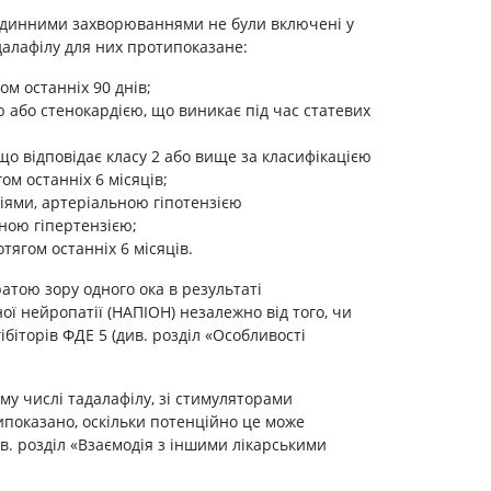
Протитромбозні
судинними захворюваннями не були включені у
далафілу для них протипоказане:
Препарати від анемії
Кровозамінники
ом останніх 90 днів;
Препарати для
 або стенокардією, що виникає під час статевих
парентерального харчування
що відповідає класу 2 або вище за класифікацією
Інші лікарські засоби
ом останніх 6 місяців;
ями, артеріальною гіпотензією
аною гіпертензією;
отягом останніх 6 місяців.
атою зору одного ока в результаті
ї нейропатії (НАПІОН) незалежно від того, чи
ібіторів ФДЕ 5 (див. розділ «Особливості
ому числі тадалафілу, зі стимуляторами
типоказано, оскільки потенційно це може
в. розділ «Взаємодія з іншими лікарськими