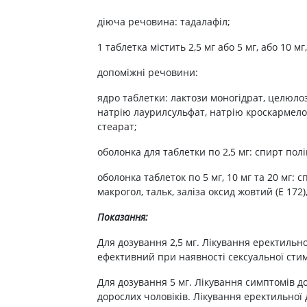
ні засоби для волосся і
Антибіотики при гаймориті
 шлунку
олови
Носові хустинки
діюча речовина: тадалафіл;
Антибіотики при бронхіті
ід печії і нетравлення
ння волосся
Серветки паперові
Антибіотики при ангіні
1 таблетка містить 2,5 мг або 5 мг, або 10 мг
 гастриту
ня волосся
Ватні диски і палички
Антибіотики при циститі
 виразки шлунку
ля кучерявого волосся
Вологі серветки
допоміжні речовини:
Протигрибкові препарати
ти для схуднення
і шампуні
Інші
ядро таблетки: лактози моногідрат, целюлоз
Антисептики
натрію лаурилсульфат, натрію кроскармелоз
и для кишечника
Протитуберкульозні
стеарат;
 проносу
Вакцини
оболонка для таблетки по 2,5 мг: спирт полів
ики
Препарати від паразитів
ти від здуття живота
оболонка таблеток по 5 мг, 10 мг та 20 мг: с
Ліки від глистів
макрогол, тальк, заліза оксид жовтий (Е 172)
від геморою
Ліки від корости
 нудоти
Показання:
Антипротозойні препарати
коліків
Для дозування 2,5 мг. Лікування еректильно
ти при кишковій
Препарати для нервової
ефективний при наявності сексуальної стим
системи
ти для підвищення
Для дозування 5 мг. Лікування симптомів до
Протисудомні
дорослих чоловіків. Лікування еректильної 