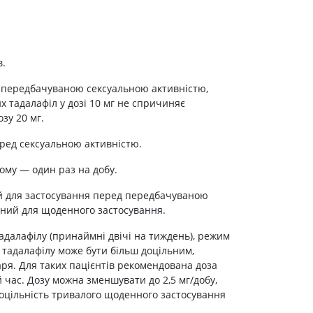
в.
 передбачуваною сексуальною активністю,
их тадалафіл у дозі 10 мг не спричиняє
зу 20 мг.
ред сексуальною активністю.
му — один раз на добу.
ий для застосування перед передбачуваною
ний для щоденного застосування.
далафілу (принаймні двічі на тиждень), режим
 тадалафілу може бути більш доцільним,
аря. Для таких пацієнтів рекомендована доза
 час. Дозу можна зменшувати до 2,5 мг/добу,
Доцільність тривалого щоденного застосування