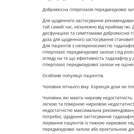
Доброякісна гіперплазія передміхурової зал
Для щоденного застосування рекомендована
той самий час, незалежно від прийому їжі. 
дисфункцією та симптомами доброякісної г
доза для щоденного застосування становить
Для пацієнтів з непереносимістю тадалафілу
гіперплазії передміхурової залози слід роз
огляду на те що ефективність тадалафілу у д
гіперплазії передміхурової залози не оціню
Особливі популяції пацієнтів.
Чоловіки літнього віку. Корекція дози не по
Чоловіки, які мають ниркову недостатність. 
легкою та помірною нирковою недостатніст
недостатністю максимальна рекомендована 
потреби). Щоденне застосування тадалафілу 
лікування пацієнтів із тяжкою нирковою не
передміхурової залози або еректильною дис