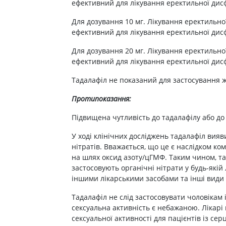
Препарати для лікування
ітики і пропульсанти
ефективний для лікування еректильної дисфу
епілепсії
е
Для дозування 10 мг. Лікування еректильної
Снодійні препарати
ефективний для лікування еректильної дисфу
и для підшлункової
Заспокійливі препарати
Для дозування 20 мг. Лікування еректильної
Антидепресанти
ні препарати
ефективний для лікування еректильної дисф
Препарати для поліпшення
пам'яті
ти для лікування
Тадалафіл не показаний для застосування ж
титу
Транквілізатори (анксиолітики)
Протипоказання:
Засоби від куріння і нікотинової
 для печінки і
залежності
 міхура
Підвищена чутливість до тадалафілу або до
Засоби від похмілля
ротектори для печінки
У ході клінічних досліджень тадалафіл вия
Препарати від запаморочення
нні препарати
нітратів. Вважається, що це є наслідком ко
слоти
Протипухлинні препарати
на шлях оксид азоту/цГМФ. Таким чином, та
застосовують органічні нітрати у будь-якій 
Протипухлинні негормональні
ьні препарати
іншими лікарськими засобами та інші види 
препарати
мо-гіпофізарні гормони
Протипухлинні гормональні
Тадалафіл не слід застосовувати чоловікам
препарати
стероїди
сексуальна активність є небажаною. Лікар
Від раку
сексуальної активності для пацієнтів із с
вання щитовидної