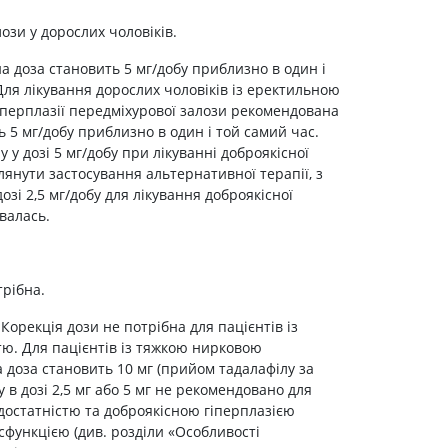
ози у дорослих чоловіків.
 доза становить 5 мг/добу приблизно в один і
Для лікування дорослих чоловіків із еректильною
іперплазії передміхурової залози рекомендована
 5 мг/добу приблизно в один і той самий час.
 у дозі 5 мг/добу при лікуванні доброякісної
глянути застосування альтернативної терапії, з
озі 2,5 мг/добу для лікування доброякісної
валась.
трібна.
Корекція дози не потрібна для пацієнтів із
ю. Для пацієнтів із тяжкою нирковою
доза становить 10 мг (прийом тадалафілу за
в дозі 2,5 мг або 5 мг не рекомендовано для
достатністю та доброякісною гіперплазією
функцією (див. розділи «Особливості