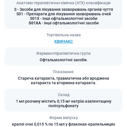
Анатомо-терапевтично-хімічна (АТХ) класифікація
S
- Засоби для лікування захворювань органів чуття
S01
- Препарати для лікування захворювань очей
S01X
- Інші офтальмологічні засоби
S01XA
- Інші офтальмологічні засоби
Торгівельна назва
КВИНАКС
Фармакотерапевтична група
Офтальмологічні засоби.
Показання:
Стареча катаракта, травматична або вроджена
катаракта та вторинна катаракта.
Склад
1 мл розчину містить 0,15 мг натрію азапентацену
полісульфонату
Форма випуску
краплі очні 0,015 % по 15 мл у флаконах-крапельницях