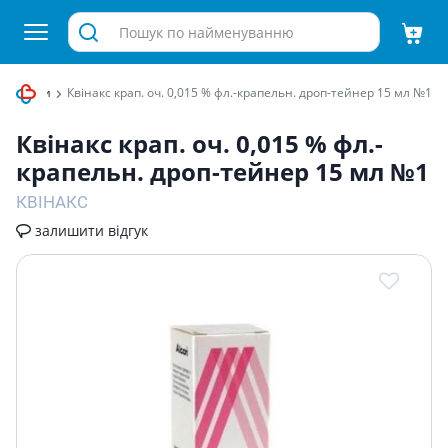
катаракти
Квiнакс крап. оч. 0,015 % фл.-крапельн. дроп-тейнер 15 мл №1
Квiнакс крап. оч. 0,015 % фл.-
крапельн. дроп-тейнер 15 мл №1
КВІНАКС
залишити відгук