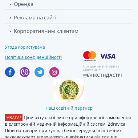
Оренда
Реклама на сайті
Корпоративним клієнтам
Угода користувача
Політика конфіденційності
Создание интернет
магазина
ФЕНІКС ІНДАСТРІ
Наш освітній партнер
УВАГА!
Ціни актуальні лише при оформленні замовлення
в електронній медичній інформаційній системі Zdravica.
Ціни на товари при купівлі безпосередньо в аптечних
закладах-партнерах можуть відрізнятися від тих, що