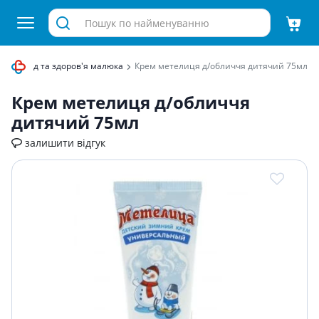
Догляд та здоров'я малюка
Крем метелиця д/обличчя дитячий 75мл
Крем метелиця д/обличчя
дитячий 75мл
залишити відгук