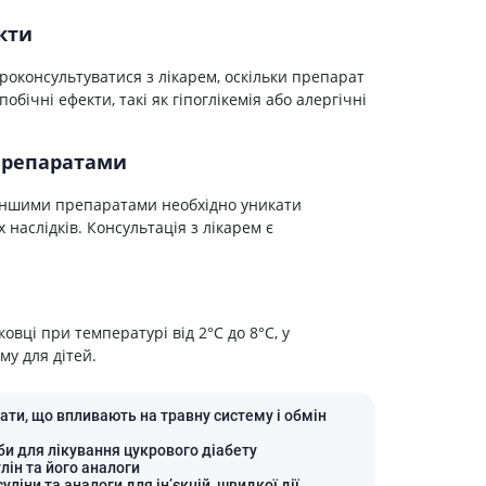
Протитромбозні
кти
Препарати від анемії
оконсультуватися з лікарем, оскільки препарат
Кровозамінники
ічні ефекти, такі як гіпоглікемія або алергічні
Препарати для
парентерального харчування
препаратами
Інші лікарські засоби
 іншими препаратами необхідно уникати
 наслідків. Консультація з лікарем є
овці при температурі від 2°C до 8°C, у
му для дітей.
ати, що впливають на травну систему і обмін
би для лікування цукрового діабету
улін та його аналоги
суліни та аналоги для інʼєкцій, швидкої дії