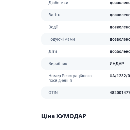
Діабетики
дозволен
Вагітні
дозволен
Водії
дозволен
Годуючі мами
дозволен
Діти
дозволен
Виробник
ИНДАР
Номер Реєстраційного
UA/1232/0
посвідчення
GTIN
48200147
Ціна ХУМОДАР