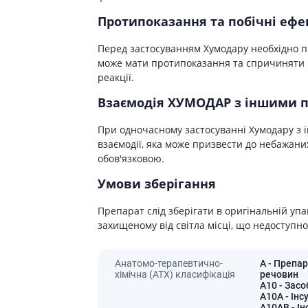
Лікування алергії
 підшлункової залози
Протипоказання та побічні ефе
Сечостатева система і статеві
орна система
Перед застосуванням Хумодару необхідно пр
гормони
може мати протипоказання та спричиняти поб
алергії
Ліки для нирок
реакції.
 астми
Препарати для потенції і
Взаємодія ХУМОДАР з іншими 
ерекції
Урологічні препарати
При одночасному застосуванні Хумодару з
Гінекологічні препарати
взаємодії, яка може призвести до небажаних
обов'язковою.
Ліки впливають на лактацію
Умови зберігання
Препарати для лікування
захворювань органів
Препарат слід зберігати в оригінальній упак
почуттів
захищеному від світла місці, що недоступно
Препарати для очей
Краплі у вухо
Анатомо-терапевтично-
A
- Препар
хімічна (АТХ) класифікація
речовин
A10
- Засо
A10A
- Інс
A10AB
- Ін