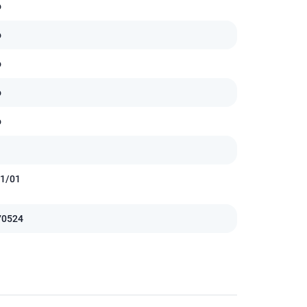
о
о
о
о
о
1/01
70524