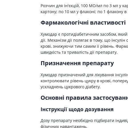
Препарати для лікування
ітики і пропульсанти
епілепсії
Розчин для ін'єкцій, 100 МО/мл по 3 мл у ка
е
картону; по 10 мл у флаконі; по 1 флакону в
Снодійні препарати
и для підшлункової
Заспокійливі препарати
Фармакологічні властивості
Антидепресанти
Хумодар є протидіабетичним засобом, який н
ні препарати
Препарати для поліпшення
дії. Механізм дії полягає в тому, що інсулі
пам'яті
ти для лікування
крові, знижуючи тим самим її рівень. Фар
титу
Транквілізатори (анксиолітики)
швидкість та тривалість дії препарату.
Засоби від куріння і нікотинової
 для печінки і
залежності
Призначення препарату
 міхура
Засоби від похмілля
ротектори для печінки
Хумодар призначений для лікування інсулін
Препарати від запаморочення
нні препарати
контролювати рівень цукру в крові, попер
ускладнень цукрового діабету.
слоти
Протипухлинні препарати
Основні правила застосува
Протипухлинні негормональні
ьні препарати
препарати
мо-гіпофізарні гормони
Інструкції щодо дозування
Протипухлинні гормональні
препарати
стероїди
Дозу препарату необхідно підбирати індиві
Від раку
вання щитовидної
фізичних навантажень.