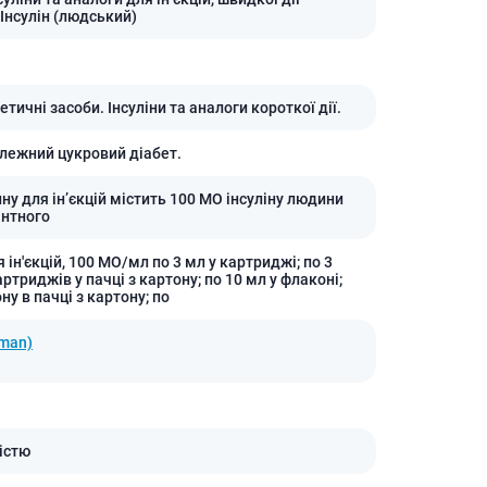
 Інсулін (людський)
тичні засоби. Інсуліни та аналоги короткої дії.
алежний цукровий діабет.
ну для ін’єкцій містить 100 МО інсуліну людини
нтного
 ін'єкцій, 100 МО/мл по 3 мл у картриджі; по 3
артриджів у пачці з картону; по 10 мл у флаконі;
ну в пачці з картону; по
uman)
істю