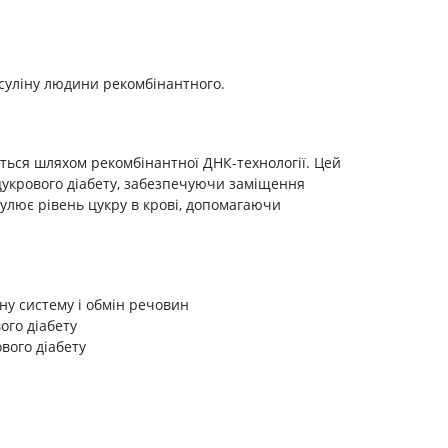
Препарати від аритмії
Сечогінні препарати, діуретики
Ліки від стенокардії
нсуліну людини рекомбінантного.
Препарати при серцевій
недостатності
Захворювання шкіри
яється шляхом рекомбінантної ДНК-технології. Цей
цукрового діабету, забезпечуючи заміщення
Протигрибкові
егулює рівень цукру в крові, допомагаючи
Від опіків
Лікування ран і виразок
Мазі від алергії
Лікування псоріазу, екземи
ну систему і обмін речовин
ого діабету
Антибіотики для лікування
захворювань шкіри
вого діабету
Гормональні мазі
Антисептики і дезінфектори
Лікування акне