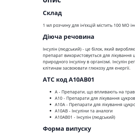
ні засоби для волосся і
Антибіотики при гаймориті
 шлунку
олови
Носові хустинки
Склад
Антибіотики при бронхіті
ід печії і нетравлення
ння волосся
Серветки паперові
Антибіотики при ангіні
 гастриту
ня волосся
Ватні диски і палички
1 мл розчину для ін’єкцій містить 100 МО і
Антибіотики при циститі
 виразки шлунку
ля кучерявого волосся
Вологі серветки
Діюча речовина
Протигрибкові препарати
ти для схуднення
і шампуні
Інші
Антисептики
Інсулін (людський) - це білок, який виробл
и для кишечника
Протитуберкульозні
препарат використовується для лікування 
 проносу
природного інсуліну в організмі. Інсулін р
Вакцини
клітинам засвоювати глюкозу для енергії.
ики
Препарати від паразитів
ти від здуття живота
ATC код A10AB01
Ліки від глистів
від геморою
A - Препарати, що впливають на трав
Ліки від корости
 нудоти
A10 - Препарати для лікування цукров
Антипротозойні препарати
коліків
A10A - Препарати для лікування цукро
ти при кишковій
A10AB - Інсуліни та аналоги
Препарати для нервової
A10AB01 - Інсулін (людський)
системи
ти для підвищення
Протисудомні
Форма випуску