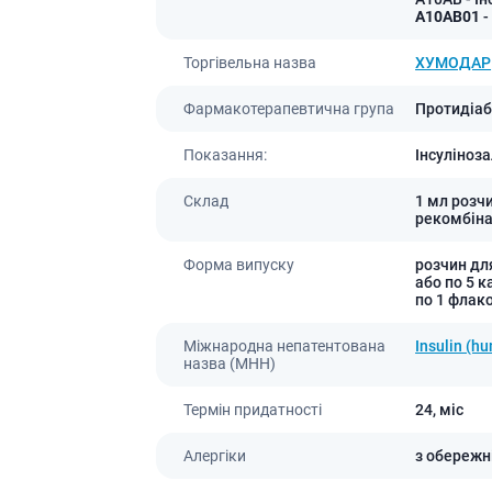
A10AB01
-
Торгівельна назва
ХУМОДАР
Фармакотерапевтична група
Протидіабе
Показання:
Інсуліноз
Склад
1 мл розчи
рекомбіна
Форма випуску
розчин для
або по 5 к
по 1 флако
Міжнародна непатентована
Insulin (h
назва (МНН)
Термін придатності
24,
міс
Алергіки
з обережн