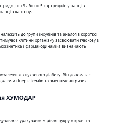
Лікування рубців
ртриджі; по 3 або по 5 картриджів у пачці з
Ліки від бородавок
 пачці з картону.
Лікування лупи, себореї,
волосистих дерматитів
Засоби від підвищеної
алежить до групи інсулінів та аналогів короткої
пітливості
н стимулює клітини організму засвоювати глюкозу з
Лікування герпесу
макокінетика і фармакодинаміка визначають
Препарати для опорно-
рухового апарату
Протизапальні препарати
озалежного цукрового діабету. Він допомагає
При суглобовому та м'язовому
болю
еджаючи гіперглікемію та зменшуючи ризик
Міорелаксанти
ння ХУМОДАР
Ліки від подагри
Препарати кальцію
Хондропротектори
дуально з урахуванням рівня цукру в крові та
Кровотворення та кров