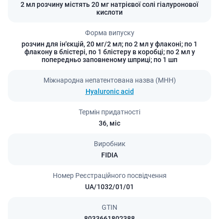
2 мл розчину містять 20 мг натрієвої солі гіалуронової
кислоти
Форма випуску
розчин для ін'єкцій, 20 мг/2 мл; по 2 мл у флаконі; по 1
флакону в блістері, по 1 блістеру в коробці; по 2 мл у
попередньо заповненому шприці; по 1 шп
Міжнародна непатентована назва (МНН)
Hyaluronic acid
Термін придатності
36,
міс
Виробник
FIDIA
Номер Реєстраційного посвідчення
UA/1032/01/01
GTIN
8033661802388