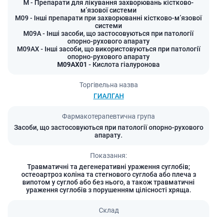
M
- Препарати для лікування захворювань кістково-
мʼязової системи
M09
- Інші препарати при захворюванні кістково-мʼязової
системи
M09A
- Інші засоби, що застосовуються при патології
опорно-рухового апарату
M09AX
- Інші засоби, що використовуються при патології
опорно-рухового апарату
M09AX01
- Кислота гіалуронова
Торгівельна назва
ГИАЛГАН
Фармакотерапевтична група
Засоби, що застосовуються при патології опорно-рухового
апарату.
Показання:
Травматичні та дегенеративні ураження суглобів;
остеоартроз коліна та стегнового суглоба або плеча з
випотом у суглоб або без нього, а також травматичні
ураження суглобів з порушенням цілісності хряща.
Склад