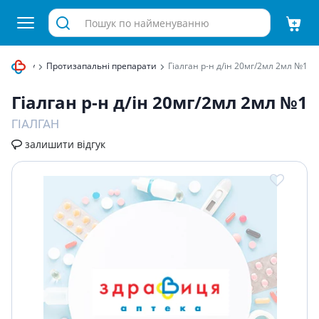
 апарату
Протизапальні препарати
Гiалган р-н д/iн 20мг/2мл 2мл №1
Гiалган р-н д/iн 20мг/2мл 2мл №1
ГІАЛГАН
залишити відгук