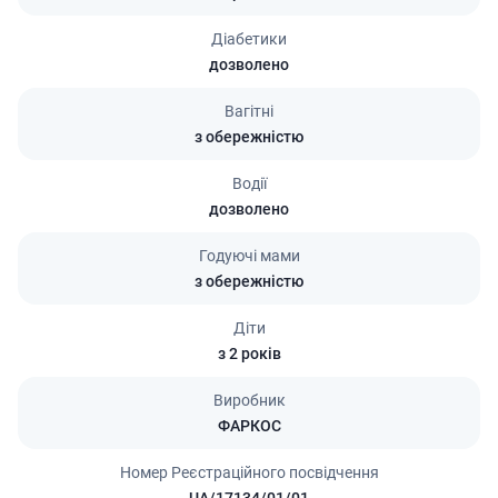
Діабетики
дозволено
Вагітні
з обережністю
Водії
дозволено
Годуючі мами
з обережністю
Діти
з 2 років
Виробник
ФАРКОС
Номер Реєстраційного посвідчення
UA/17134/01/01