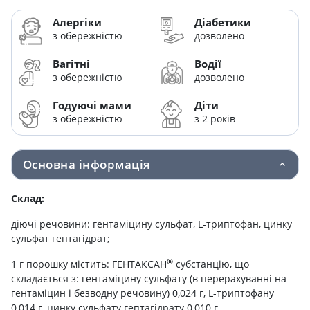
Алергіки
Діабетики
з обережністю
дозволено
Вагітні
Водії
з обережністю
дозволено
Годуючі мами
Діти
з обережністю
з 2 років
Основна інформація
Склад:
діючі речовини: гентаміцину сульфат, L-триптофан, цинку
сульфат гептагідрат;
®
1 г порошку містить: ГЕНТАКСАН
субстанцію, що
складається з: гентаміцину сульфату (в перерахуванні на
гентаміцин і безводну речовину) 0,024 г, L-триптофану
0,014 г, цинку сульфату гептагідрату 0,010 г,