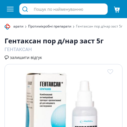
ські препарати
Протимікробні препарати
Гентаксан пор д/нар заст 5г
Гентаксан пор д/нар заст 5г
ГЕНТАКСАН
залишити відгук