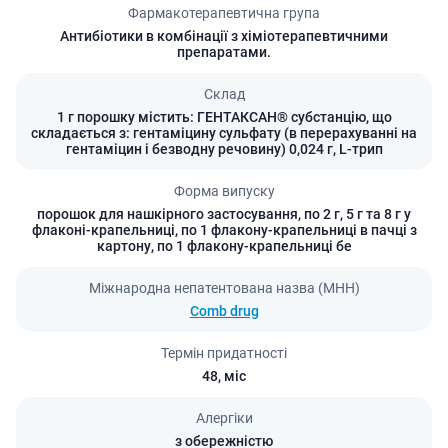
Фармакотерапевтична група
Антибіотики в комбінації з хіміотерапевтичними
препаратами.
Склад
1 г порошку містить: ГЕНТАКСАН® субстанцію, що
складається з: гентаміцину сульфату (в перерахуванні на
гентаміцин і безводну речовину) 0,024 г, L-трип
Форма випуску
порошок для нашкірного застосування, по 2 г, 5 г та 8 г у
флаконі-крапельниці, по 1 флакону-крапельниці в пачці з
картону, по 1 флакону-крапельниці бе
Міжнародна непатентована назва (МНН)
Comb drug
Термін придатності
48,
міс
Алергіки
з обережністю