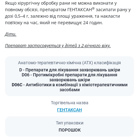
Якщо хірургічну обробку рани не можна виконати у
®
повному обсязі, препаратом ГЕНТАКСАН
засипати рану у
дозі 0,5–4 г, залежно від площі ураження, та накласти
пов’язку на час, який не перевищує 24 годин.
Діти.
Препарат застосовується у дітей з 2-річного віку.
Анатомо-терапевтично-хімічна (АТХ) класифікація
D
- Препарати для лікування захворювань шкіри
D06
- Протимікробні препарати для лікування
захворювань шкіри
D06C
- Антибіотики в комбінації з хіміотерапевтичними
засобами
Торгівельна назва
ГЕНТАКСАН
Тип упаковки
ПОРОШОК