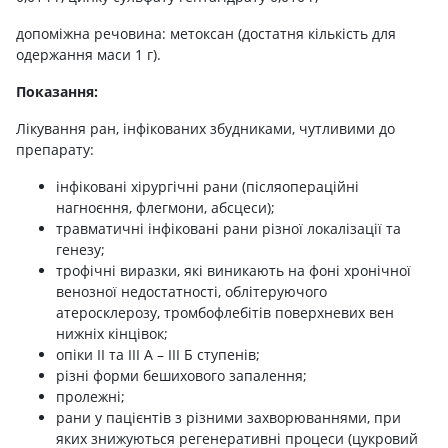
допоміжна речовина: метоксан (достатня кількість для
одержання маси 1 г).
Показання:
Лікування ран, інфікованих збудниками, чутливими до
препарату:
інфіковані хірургічні рани (післяопераційні
нагноєння, флегмони, абсцеси);
травматичні інфіковані рани різної локалізації та
генезу;
трофічні виразки, які виникають на фоні хронічної
венозної недостатності, облітеруючого
атеросклерозу, тромбофлебітів поверхневих вен
нижніх кінцівок;
опіки ІІ та ІІІ А – ІІІ Б ступенів;
різні форми бешихового запалення;
пролежні;
рани у пацієнтів з різними захворюваннями, при
яких знижуються регенеративні процеси (цукровий