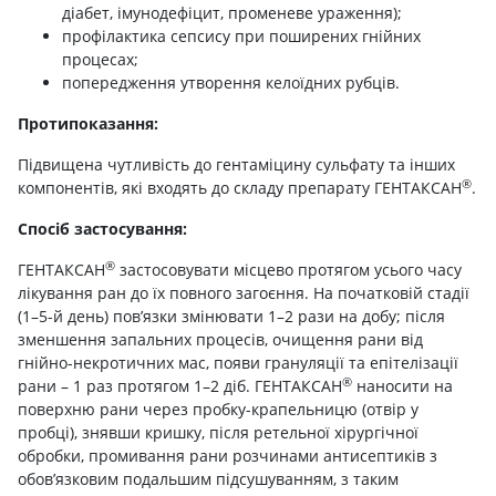
діабет, імунодефіцит, променеве ураження);
профілактика сепсису при поширених гнійних
процесах;
попередження утворення келоїдних рубців.
Протипоказання:
Підвищена чутливість до гентаміцину сульфату та інших
®
компонентів, які входять до складу препарату ГЕНТАКСАН
.
Спосіб застосування:
®
ГЕНТАКСАН
застосовувати місцево протягом усього часу
лікування ран до їх повного загоєння. На початковій стадії
(1–5-й день) пов’язки змінювати 1–2 рази на добу; після
зменшення запальних процесів, очищення рани від
гнійно-некротичних мас, появи грануляції та епітелізації
®
рани – 1 раз протягом 1–2 діб. ГЕНТАКСАН
наносити на
поверхню рани через пробку-крапельницю (отвір у
пробці), знявши кришку, після ретельної хірургічної
обробки, промивання рани розчинами антисептиків з
обов’язковим подальшим підсушуванням, з таким