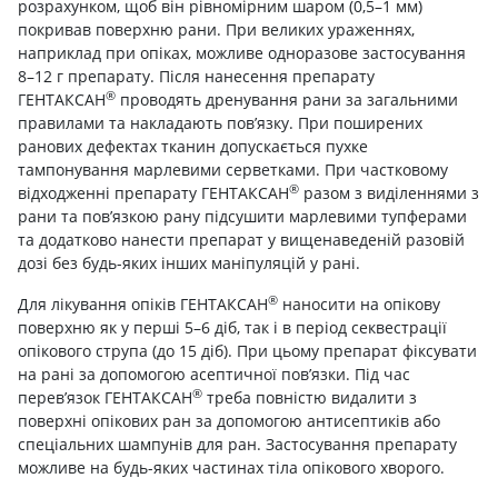
розрахунком, щоб він рівномірним шаром (0,5–1 мм)
покривав поверхню рани. При великих ураженнях,
наприклад при опіках, можливе одноразове застосування
8–12 г препарату. Після нанесення препарату
®
ГЕНТАКСАН
проводять дренування рани за загальними
правилами та накладають пов’язку. При поширених
ранових дефектах тканин допускається пухке
тампонування марлевими серветками. При частковому
®
відходженні препарату ГЕНТАКСАН
разом з виділеннями з
рани та пов’язкою рану підсушити марлевими тупферами
та додатково нанести препарат у вищенаведеній разовій
дозі без будь-яких інших маніпуляцій у рані.
®
Для лікування опіків ГЕНТАКСАН
наносити на опікову
поверхню як у перші 5–6 діб, так і в період секвестрації
опікового струпа (до 15 діб). При цьому препарат фіксувати
на рані за допомогою асептичної пов’язки. Під час
®
перев’язок ГЕНТАКСАН
треба повністю видалити з
поверхні опікових ран за допомогою антисептиків або
спеціальних шампунів для ран. Застосування препарату
можливе на будь-яких частинах тіла опікового хворого.