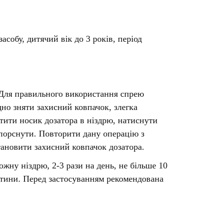
Протитромбозні
Препарати від анемії
Кровозамінники
собу, дитячий вік до 3 років, період
Препарати для
парентерального харчування
Інші лікарські засоби
 Для правильного використання спрею
о зняти захисний ковпачок, злегка
тити носик дозатора в ніздрю, натиснути
впорснути. Повторити дану операцію з
тановити захисний ковпачок дозатора.
ожну ніздрю, 2-3 рази на день, не більше 10
артини. Перед застосуванням рекомендована