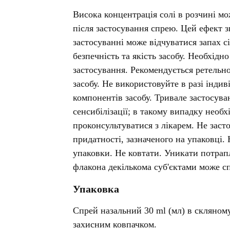
Висока концентрація солі в розчині м
після застосування спрею. Цей ефект 
застосуванні може відчуватися запах с
безпечність та якість засобу. Необхідн
застосування. Рекомендується ретельн
засобу. Не використовуйте в разі індив
компонентів засобу. Тривале застосува
сенсибілізації; в такому випадку необ
проконсультуватися з лікарем. Не засто
придатності, зазначеного на упаковці
упаковки. Не ковтати. Уникати потрапл
флакона декількома суб'єктами може сп
Упаковка
Спрей назальний 30 ml (мл) в скляном
захисним ковпачком.