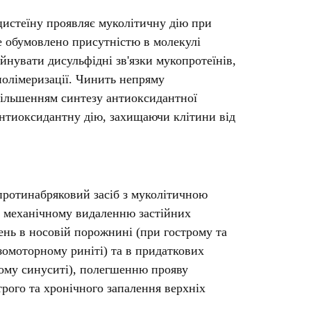
Лікування рубців
истеїну проявляє муколітичну дію при
Ліки від бородавок
е обумовлено присутністю в молекулі
Лікування лупи, себореї,
волосистих дерматитів
йнувати дисульфідні зв'язки мукопротеїнів,
Засоби від підвищеної
полімеризації. Чинить непряму
пітливості
збільшенням синтезу антиоксидантної
Лікування герпесу
антиоксидантну дію, захищаючи клітини від
Препарати для опорно-
рухового апарату
Протизапальні препарати
При суглобовому та м'язовому
отинабряковий засіб з муколітичною
болю
а механічному видаленню застійних
Міорелаксанти
ень в носовій порожнині (при гострому та
Ліки від подагри
азомоторному риніті) та в придаткових
Препарати кальцію
ному синуситі), полегшенню прояву
Хондропротектори
трого та хронічного запалення верхніх
Кровотворення та кров