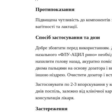
Лікування алергії
 підшлункової залози
Протипоказання
Сечостатева система і статеві
орна система
Підвищена чутливість до компонентів за
гормони
алергії
вагітності та лактації.
Ліки для нирок
 астми
Препарати для потенції і
Спосіб застосування та дози
ерекції
Урологічні препарати
Добре збовтати перед використанням.
Гінекологічні препарати
назального «ФЛУ-АЦИЛ рино» необхідн
Ліки впливають на лактацію
нахилити голову назад, акуратно поміс
двома пальцями на основу дозатора і 
Препарати для лікування
захворювань органів
іншою ніздрею. Очистити дозатор і вс
почуттів
Застосовувати по 2-3 впорскування у к
Препарати для очей
днів поспіль, залежно від клінічної к
Краплі у вухо
консультація лікаря.
Застереження