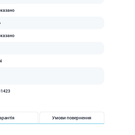
оказано
о
оказано
N
31423
арантія
Умови повернення