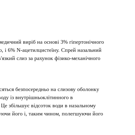
Препарати від аритмії
Сечогінні препарати, діуретики
Ліки від стенокардії
Препарати при серцевій
недостатності
дичний виріб на основі 3% гіпертонічного
Захворювання шкіри
о, і 6% N-ацетилцистеїну. Спрей назальний
Протигрибкові
язкий слиз за рахунок фізико-механічного
Від опіків
Лікування ран і виразок
Мазі від алергії
сяться безпосередньо на слизову оболонку
Лікування псоріазу, екземи
воду із внутрішньоклітинного в
Антибіотики для лікування
захворювань шкіри
 Це збільшує відсоток води в назальному
Гормональні мазі
жуючи його і, таким чином, полегшуючи його
Антисептики і дезінфектори
Лікування акне