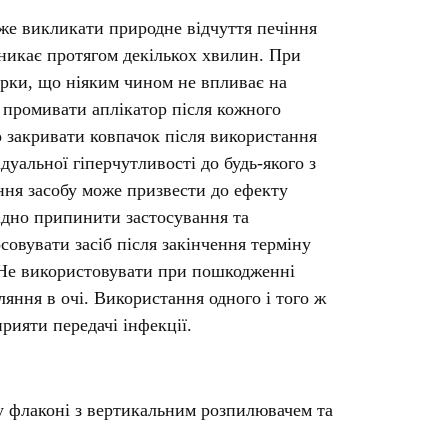
оже викликати природне відчуття печіння
зникає протягом декількох хвилин. При
ірки, що ніяким чином не впливає на
о промивати аплікатор після кожного
о закривати ковпачок після використання
ідуальної гіперчутливості до будь-якого з
ння засобу може призвести до ефекту
хідно припинити застосування та
совувати засіб після закінчення терміну
. Не використовувати при пошкодженні
яння в очі. Використання одного і того ж
рияти передачі інфекції.
у флаконі з вертикальним розпилювачем та