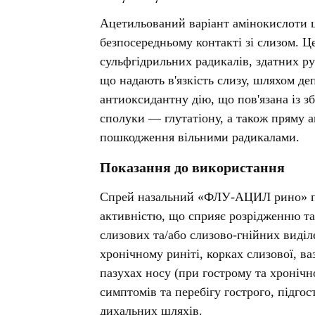
Препарати для лікування
ітики і пропульсанти
епілепсії
е
Ацетильований варіант амінокислоти ц
Снодійні препарати
безпосередньому контакті зі слизом. Ц
и для підшлункової
Заспокійливі препарати
сульфгідрильних радикалів, здатних ру
Антидепресанти
що надають в'язкість слизу, шляхом де
ні препарати
Препарати для поліпшення
антиоксидантну дію, що пов'язана із 
пам'яті
ти для лікування
титу
сполуки — глутатіону, а також пряму 
Транквілізатори (анксиолітики)
пошкодження вільними радикалами.
Засоби від куріння і нікотинової
 для печінки і
залежності
 міхура
Показання до використання
Засоби від похмілля
ротектори для печінки
Препарати від запаморочення
нні препарати
Спрей назальний «ФЛУ-АЦИЛ рино» пр
активністю, що сприяє розрідженню т
слоти
Протипухлинні препарати
слизових та/або слизово-гнійних виділ
Протипухлинні негормональні
ьні препарати
препарати
хронічному риніті, корках слизової, в
мо-гіпофізарні гормони
Протипухлинні гормональні
пазухах носу (при гострому та хроніч
препарати
стероїди
симптомів та перебігу гострого, підгос
Від раку
вання щитовидної
дихальних шляхів.