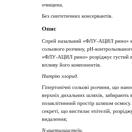
ні засоби для волосся і
Антибіотики при гаймориті
 шлунку
очищена.
олови
Носові хустинки
Антибіотики при бронхіті
ід печії і нетравлення
ння волосся
Серветки паперові
Без синтетичних консервантів.
Антибіотики при ангіні
 гастриту
ня волосся
Ватні диски і палички
Антибіотики при циститі
Опис
 виразки шлунку
ля кучерявого волосся
Вологі серветки
Протигрибкові препарати
ти для схуднення
і шампуні
Інші
Спрей назальний «ФЛУ-АЦИЛ рино» ме
Антисептики
сольового розчину, рН-контрольованог
и для кишечника
Протитуберкульозні
«ФЛУ-АЦИЛ рино» розріджує густий в'
 проносу
Вакцини
впливу його компонентів.
ики
Препарати від паразитів
ти від здуття живота
Натрію хлорид.
Ліки від глистів
від геморою
Гіпертонічні сольові розчини, що нано
Ліки від корости
 нудоти
верхніх дихальних шляхів, забирають 
Антипротозойні препарати
коліків
позаклітинний простір шляхом осмосу.
ти при кишковій
Препарати для нервової
секреті, що вистилає епітелій, розрід
системи
видалення;
ти для підвищення
Протисудомні
N
-ацетилцистеїн.