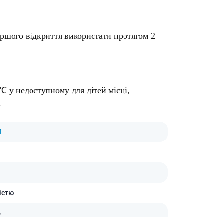
ершого відкриття використати протягом 2
℃ у недоступному для дітей місці,
.
Л
істю
о