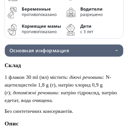
Беременные
Водители
противопоказано
разрешено
Кормящие мамы
Дети
противопоказано
с 3 лет
Основная информация
Склад
1 флакон 30 ml (мл) містить:
діючі речовини:
N-
ацетилцистеїн 1,8 g (г), натрію хлорид 0,9 g
(г);
допоміжні речовини:
натрію гідроксид, натрію
едетат, вода очищена.
Без синтетичних консервантів.
Опис