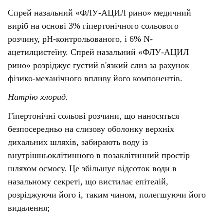
Спрей назальний «ФЛУ-АЦИЛ рино» медичний
виріб на основі 3% гіпертонічного сольового
розчину, рН-контрольованого, і 6% N-
ацетилцистеїну. Спрей назальний «ФЛУ-АЦИЛ
рино» розріджує густий в'язкий слиз за рахунок
фізико-механічного впливу його компонентів.
Натрію хлорид.
Гіпертонічні сольові розчини, що наносяться
безпосередньо на слизову оболонку верхніх
дихальних шляхів, забирають воду із
внутрішньоклітинного в позаклітинний простір
шляхом осмосу. Це збільшує відсоток води в
назальному секреті, що вистилає епітелій,
розріджуючи його і, таким чином, полегшуючи його
видалення;