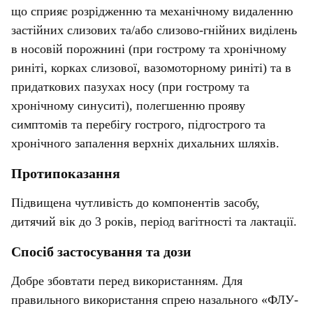
що сприяє розрідженню та механічному видаленню
застійних слизових та/або слизово-гнійних виділень
в носовій порожнині (при гострому та хронічному
риніті, корках слизової, вазомоторному риніті) та в
придаткових пазухах носу (при гострому та
хронічному синуситі), полегшенню прояву
симптомів та перебігу гострого, підгострого та
хронічного запалення верхніх дихальних шляхів.
Протипоказання
Підвищена чутливість до компонентів засобу,
дитячий вік до 3 років, період вагітності та лактації.
Спосіб застосування та дози
Добре збовтати перед використанням. Для
правильного використання спрею назального «ФЛУ-