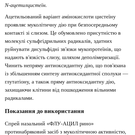
N
-ацетилцистеїн.
Ацетильований варіант амінокислоти цистеїну
проявляє муколітичну дію при безпосередньому
контакті зі слизом. Це обумовлено присутністю в
молекулі сульфгідрильних радикалів, здатних
руйнувати дисульфідні зв'язки мукопротеїнів, що
надають в'язкість слизу, шляхом деполімеризації.
Чинить непряму антиоксидантну дію, що пов'язана
із збільшенням синтезу антиоксидантної сполуки —
глутатіону, а також пряму антиоксидантну дію,
захищаючи клітини від пошкодження вільними
радикалами.
Показання до використання
Спрей назальний «ФЛУ-АЦИЛ рино»
протинабряковий засіб з муколітичною активністю,