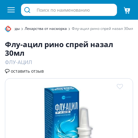
т простуды
Лекарства от насморка
Флу-ацил рино спрей назал 30мл
Флу-ацил рино спрей назал
30мл
ФЛУ-АЦИЛ
оставить отзыв