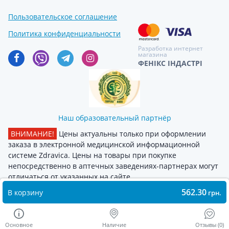
Пользовательское соглашение
Политика конфиденциальности
Разработка интернет
магазина
ФЕНІКС ІНДАСТРІ
Наш образовательный партнёр
ВНИМАНИЕ!
Цены актуальны только при оформлении
заказа в электронной медицинской информационной
системе Zdravica. Цены на товары при покупке
непосредственно в аптечных заведениях-партнерах могут
отличаться от указанных на сайте
562.30
В корзину
грн.
Основное
Наличие
Отзывы (0)