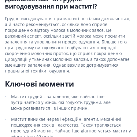
вигодовування при маститі?
Грудне вигодовування при маститі не тільки дозволяється,
а й часто рекомендується, оскільки воно сприяє
покращенню відтоку молока з молочних залоз. Це
важливий аспект, оскільки застій молока може посилити
запалення та уповільнити процес одужання. Більше того,
при грудному вигодовуванні відбуваються природні
скорочення молочних проток, що сприяє покращенню
циркуляції у тканинах молочної залози, а також допомагає
зменшити запалення. Однак важливо дотримуватися
правильної техніки годування.
Ключові моменти
Мастит грудей – запалення, яке найчастіше
зустрічається у жінок, які годують грудьми, але
може розвиватися і з інших причин.
Мастит виникає через інфекційні агенти, механічні
пошкодження сосків і лактостаз. Також трапляється
простудний мастит. Найчастіше діагностується мастит у
жінок після 40 років.