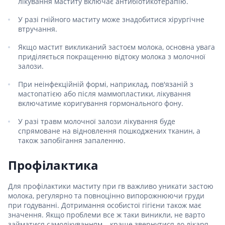
лікування маститу включає антибіотикотерапію.
У разі гнійного маститу може знадобитися хірургічне
втручання.
Якщо мастит викликаний застоєм молока, основна увага
приділяється покращенню відтоку молока з молочної
залози.
При неінфекційній формі, наприклад, пов'язаній з
мастопатією або після маммопластики, лікування
включатиме коригування гормонального фону.
У разі травм молочної залози лікування буде
спрямоване на відновлення пошкоджених тканин, а
також запобігання запаленню.
Профілактика
Для профілактики маститу при гв важливо уникати застою
молока, регулярно та повноцінно випорожнюючи груди
при годуванні. Дотримання особистої гігієни також має
значення. Якщо проблеми все ж таки виникли, не варто
займатися самолікуванням – краще звернутися до лікаря