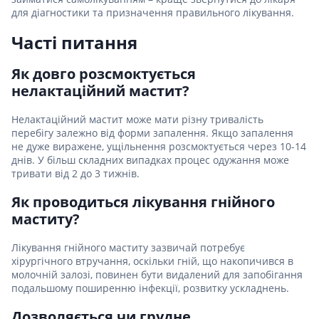
для діагностики та призначення правильного лікування.
Часті питання
Як довго розсмоктується
нелактаційний мастит?
Нелактаційний мастит може мати різну тривалість
перебігу залежно від форми запалення. Якщо запалення
не дуже виражене, ущільнення розсмоктується через 10-14
днів. У більш складних випадках процес одужання може
тривати від 2 до 3 тижнів.
Як проводиться лікування гнійного
маститу?
Лікування гнійного маститу зазвичай потребує
хірургічного втручання, оскільки гній, що накопичився в
молочній залозі, повинен бути видалений для запобігання
подальшому поширенню інфекції, розвитку ускладнень.
Дозволяється чи грудне