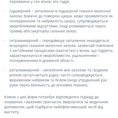
переважно у тих жінок, хто годує;
підшкірний – запалення в підшкірній тканині молочної
залози, ближче до поверхні шкіри, може проявлятися як
почервоніння та набряклість шкіри, супроводжується
хворобливими відчуттями, іноді розвивається через
травму або закупорку сальних залоз;
інтрамамарний – середовище запалення знаходиться
всередині тканини молочної залози, зазвичай пов'язане
з застійними процесами (лактостаз) у жінок, що годують,
характеризується хворобливістю, ущільненням і
почервонінням в ураженій області;
ретромамарний – запалення між залозою та грудним
м'язом зустрічається рідко, часто супроводжується
вираженим набряком та болем (іноді утруднений рух
руки через близькість до м'язових тканин).
Кожна з цих форм потребує відповідного підходу до
лікування, і важливо своєчасно звернутися за медичною
допомогою, щоб підібрати найефективніший засіб від
маститу.