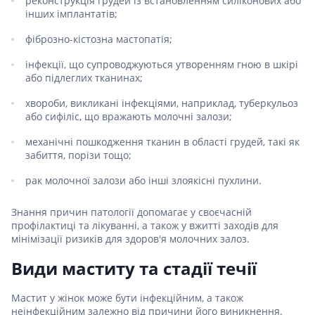
реконструкція грудей із встановленням силіконових або
інших імплантатів;
фіброзно-кістозна мастопатія;
інфекції, що супроводжуються утворенням гною в шкірі
або підлеглих тканинах;
хвороби, викликані інфекціями, наприклад, туберкульоз
або сифіліс, що вражають молочні залози;
механічні пошкодження тканин в області грудей, такі як
забиття, порізи тощо;
рак молочної залози або інші злоякісні пухлини.
Знання причин патології допомагає у своєчасній
профілактиці та лікуванні, а також у вжитті заходів для
мінімізації ризиків для здоров'я молочних залоз.
Види маститу та стадії течії
Мастит у жінок може бути інфекційним, а також
неінфекційним залежно від причини його виникнення.