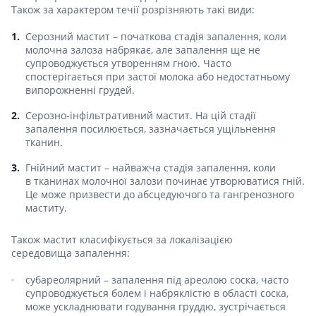
Також за характером течії розрізняють такі види:
Серозний мастит – початкова стадія запалення, коли
молочна залоза набрякає, але запалення ще не
супроводжується утворенням гною. Часто
спостерігається при застої молока або недостатньому
випорожненні грудей.
Серозно-інфільтративний мастит. На цій стадії
запалення посилюється, зазначається ущільнення
тканин.
Гнійний мастит – найважча стадія запалення, коли
в тканинах молочної залози починає утворюватися гній.
Це може призвести до абсцедуючого та гангренозного
маститу.
Також мастит класифікується за локалізацією
середовища запалення:
субареолярний – запалення під ареолою соска, часто
супроводжується болем і набряклістю в області соска,
може ускладнювати годування груддю, зустрічається