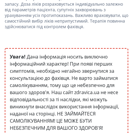
запасу. Доза ліків розраховується індивідуально залежно
від параметрів пацієнта, супутніх захворювань з
урахуванням усіх протипоказань. Важливо враховувати, що
самостійний вибір ліків неприпустимий. Терапія повинна
здійснюватися під контролем фахівця.
Увага!
Дана інформація носить виключно
інформаційний характер! При появі перших
симптомів, необхідно негайно звернутися за
консультацією до фахівця. Не варто займатися
самолікуванням, тому що це небезпечно для
вашого здоров'я. Наш сайт zdravica.ua не несе
відповідальності за ті наслідки, які можуть
виникнути внаслідок використання інформації,
наданої на сторінці. НЕ ЗАЙМАЙТЕСЯ
САМОЛІКУВАННЯМ! ЦЕ МОЖЕ БУТИ
НЕБЕЗПЕЧНИМ ДЛЯ ВАШОГО ЗДОРОВ'Я!