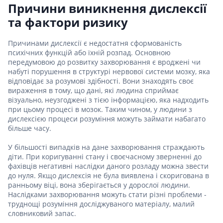
Причини виникнення дислексії
та фактори ризику
Причинами дислексії є недостатня сформованість
психічних функцій або їхній розпад. Основною
передумовою до розвитку захворювання є вроджені чи
набуті порушення в структурі нервової системи мозку, яка
відповідає за розумові здібності. Вони знаходять своє
вираження в тому, що дані, які людина сприймає
візуально, неузгоджені з тією інформацією, яка надходить
при цьому процесі в мозок. Таким чином, у людини з
дислексією процеси розуміння можуть займати набагато
більше часу.
У більшості випадків на дане захворювання страждають
діти. При коригуванні стану і своєчасному зверненні до
фахівців негативні наслідки даного розладу можна звести
до нуля. Якщо дислексія не була виявлена і скоригована в
ранньому віці, вона зберігається у дорослої людини.
Наслідками захворювання можуть стати різні проблеми -
труднощі розуміння досліджуваного матеріалу, малий
словниковий запас.