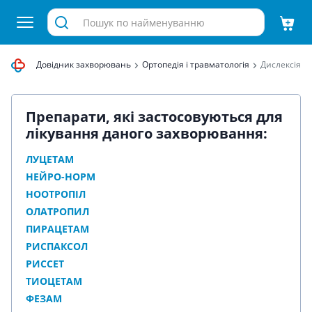
равиця
Довідник захворювань
Ортопедія і травматологія
Дислексія
Препарати, які застосовуються для
лікування даного захворювання:
ЛУЦЕТАМ
НЕЙРО-НОРМ
НООТРОПІЛ
ОЛАТРОПИЛ
ПИРАЦЕТАМ
РИСПАКСОЛ
РИССЕТ
ТИОЦЕТАМ
ФЕЗАМ