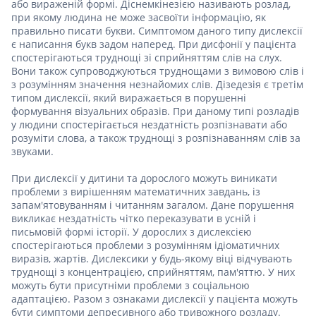
або вираженій формі. Діснемкінезією називають розлад,
при якому людина не може засвоїти інформацію, як
правильно писати букви. Симптомом даного типу дислексії
є написання букв задом наперед. При дисфонії у пацієнта
спостерігаються труднощі зі сприйняттям слів на слух.
Вони також супроводжуються труднощами з вимовою слів і
з розумінням значення незнайомих слів. Дізедезія є третім
типом дислексії, який виражається в порушенні
формування візуальних образів. При даному типі розладів
у людини спостерігається нездатність розпізнавати або
розуміти слова, а також труднощі з розпізнаванням слів за
звуками.
При дислексії у дитини та дорослого можуть виникати
проблеми з вирішенням математичних завдань, із
запам'ятовуванням і читанням загалом. Дане порушення
викликає нездатність чітко переказувати в усній і
письмовій формі історії. У дорослих з дислексією
спостерігаються проблеми з розумінням ідіоматичних
виразів, жартів. Дислексики у будь-якому віці відчувають
труднощі з концентрацією, сприйняттям, пам'яттю. У них
можуть бути присутніми проблеми з соціальною
адаптацією. Разом з ознаками дислексії у пацієнта можуть
бути симптоми депресивного або тривожного розладу.