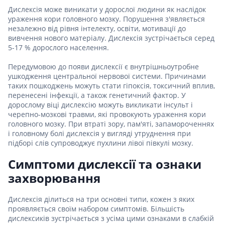
Дислексія може виникати у дорослої людини як наслідок
ураження кори головного мозку. Порушення з'являється
незалежно від рівня інтелекту, освіти, мотивації до
вивчення нового матеріалу. Дислексія зустрічається серед
5-17 % дорослого населення.
Передумовою до появи дислексії є внутрішньоутробне
ушкодження центральної нервової системи. Причинами
таких пошкоджень можуть стати гіпоксія, токсичний вплив,
перенесені інфекції, а також генетичний фактор. У
дорослому віці дислексію можуть викликати інсульт і
черепно-мозкові травми, які провокують ураження кори
головного мозку. При втраті зору, пам'яті, запамороченнях
і головному болі дислексія у вигляді утруднення при
підборі слів супроводжує пухлини лівої півкулі мозку.
Симптоми дислексії та ознаки
захворювання
Дислексія ділиться на три основні типи, кожен з яких
проявляється своїм набором симптомів. Більшість
дислексиків зустрічається з усіма цими ознаками в слабкій