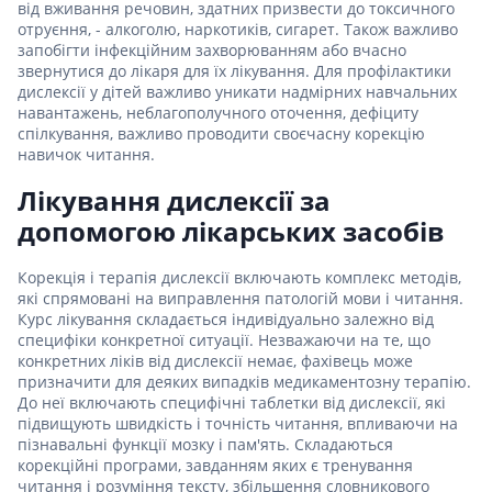
від вживання речовин, здатних призвести до токсичного
отруєння, - алкоголю, наркотиків, сигарет. Також важливо
запобігти інфекційним захворюванням або вчасно
звернутися до лікаря для їх лікування. Для профілактики
дислексії у дітей важливо уникати надмірних навчальних
навантажень, неблагополучного оточення, дефіциту
спілкування, важливо проводити своєчасну корекцію
навичок читання.
Лікування дислексії за
допомогою лікарських засобів
Корекція і терапія дислексії включають комплекс методів,
які спрямовані на виправлення патологій мови і читання.
Курс лікування складається індивідуально залежно від
специфіки конкретної ситуації. Незважаючи на те, що
конкретних ліків від дислексії немає, фахівець може
призначити для деяких випадків медикаментозну терапію.
До неї включають специфічні таблетки від дислексії, які
підвищують швидкість і точність читання, впливаючи на
пізнавальні функції мозку і пам'ять. Складаються
корекційні програми, завданням яких є тренування
читання і розуміння тексту, збільшення словникового