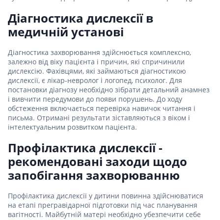
Діагностика дислексії в
медичній установі
Діагностика захворювання здійснюється комплексно,
залежно від віку пацієнта і причин, які спричинили
дислексію. Фахівцями, які займаються діагностикою
дислексії, є лікар-невролог і логопед, психолог. Для
постановки діагнозу необхідно зібрати детальний анамнез
і вивчити передумови до появи порушень. До ходу
обстеження включається перевірка навичок читання і
письма. Отримані результати зіставляються з віком і
інтелектуальним розвитком пацієнта.
Профілактика дислексії -
рекомендовані заходи щодо
запобігання захворюванню
Профілактика дислексії у дитини повинна здійснюватися
на етапі прегравідарної підготовки під час планування
вагітності. Майбутній матері необхідно убезпечити себе