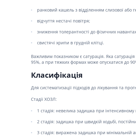
Спеціаль
Ліки для
шкіри г
ранковий кашель з відділенням слизової або г
Засоби в
Фарбува
відчуття нестачі повітря;
Ліки від
Укладан
Ліки від
зниження толерантності до фізичних наванта
Засоби д
Препара
Чоловіч
свистячі хрипи в грудній клітці.
Препарат
Важливим показником є ​​сатурація. Яка сатурац
Ліки від
95%, а при тяжких формах може опускатися до 90
Пробіот
Класифікація
Препара
Засоби 
Для систематизації підходів до лікування та прогн
Ліки від
Стадії ХОЗЛ:
Ліки від 
1 стадія: невелика задишка при інтенсивному
Препара
інфекції
2 стадія: задишка при швидкій ходьбі, постій
Препара
апетиту
3 стадія: виражена задишка при мінімальній ак