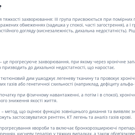
?
ня тяжкості захворювання: III група присвоюється при помірних
иражених обмеженнях (задишка у спокої, часті загострення), а I
остійного догляду (киснезалежність, дихальна недостатність). 
 – це прогресуюче захворювання, при якому через хронічне за
 призводить до дихальної недостатності, що наростає.
 тютюновий дим ушкоджує легеневу тканину та провокує хроніч
х газів або генетичної схильності (наприклад, дефіциту альфа
очатку при фізичному навантаженні, а потім і в спокої), хроні
ого зниження якості життя.
ія – метод, що оцінює функцію зовнішнього дихання та виявля
жуть застосовуватися рентген, КТ легень та аналіз газів крові.
прогресування хвороби та включає бронхорозширюючі препарати 
треннях, кисневу терапію у тяжких випадках, а також обов'язков