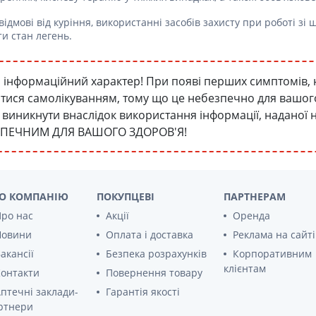
ідмові від куріння, використанні засобів захисту при роботі з
ти стан легень.
інформаційний характер! При появі перших симптомів, 
атися самолікуванням, тому що це небезпечно для вашого 
уть виникнути внаслідок використання інформації, наданої
ЗПЕЧНИМ ДЛЯ ВАШОГО ЗДОРОВ'Я!
О КОМПАНІЮ
ПОКУПЦЕВІ
ПАРТНЕРАМ
ро нас
Акції
Оренда
Новини
Оплата і доставка
Реклама на сайті
акансії
Безпека розрахунків
Корпоративним
клієнтам
онтакти
Повернення товару
птечні заклади-
Гарантія якості
ртнери