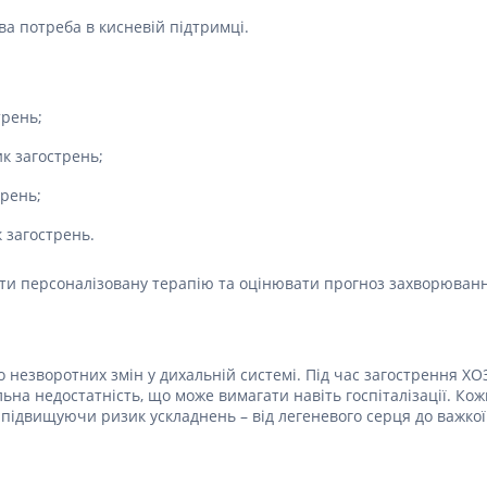
Препарати для лікування
ітики і пропульсанти
епілепсії
ва потреба в кисневій підтримці.
е
Снодійні препарати
и для підшлункової
Заспокійливі препарати
Антидепресанти
трень;
ні препарати
Препарати для поліпшення
к загострень;
пам'яті
ти для лікування
титу
Транквілізатори (анксиолітики)
трень;
Засоби від куріння і нікотинової
 для печінки і
залежності
 загострень.
 міхура
Засоби від похмілля
ротектори для печінки
ати персоналізовану терапію та оцінювати прогноз захворюванн
Препарати від запаморочення
нні препарати
слоти
Протипухлинні препарати
Протипухлинні негормональні
незворотних змін у дихальній системі. Під час загострення ХО
ьні препарати
препарати
льна недостатність, що може вимагати навіть госпіталізації. Ко
мо-гіпофізарні гормони
ідвищуючи ризик ускладнень – від легеневого серця до важкої 
Протипухлинні гормональні
препарати
стероїди
Від раку
вання щитовидної