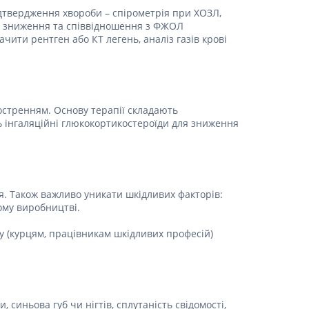
Протитромбозні
ідтвердження хвороби – спірометрія при ХОЗЛ,
го зниження та співвідношення з ФЖОЛ
Препарати від анемії
ити рентген або КТ легень, аналіз газів крові
Кровозамінники
Препарати для
парентерального харчування
Інші лікарські засоби
остренням. Основу терапії складають
 інгаляційні глюкокортикостероїди для зниження
. Також важливо уникати шкідливих факторів:
ому виробництві.
ку (курцям, працівникам шкідливих професій)
синьова губ чи нігтів, сплутаність свідомості,