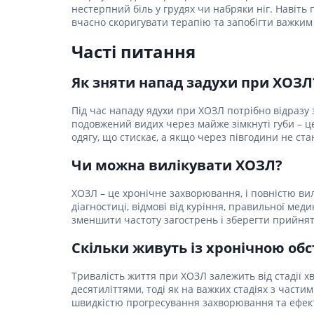
нестерпний біль у грудях чи набряки ніг. Навіть 
вчасно скоригувати терапію та запобігти важким
Часті питання
Як зняти напад задухи при ХОЗЛ
Під час нападу ядухи при ХОЗЛ потрібно відразу 
подовжений видих через майже зімкнуті губи – ц
одягу, що стискає, а якщо через півгодини не ста
Чи можна вилікувати ХОЗЛ?
ХОЗЛ – це хронічне захворювання, і повністю ви
діагностиці, відмові від куріння, правильної ме
зменшити частоту загострень і зберегти прийнятн
Скільки живуть із хронічною об
Тривалість життя при ХОЗЛ залежить від стадії хв
десятиліттями, тоді як на важких стадіях з част
швидкістю прогресування захворювання та ефект