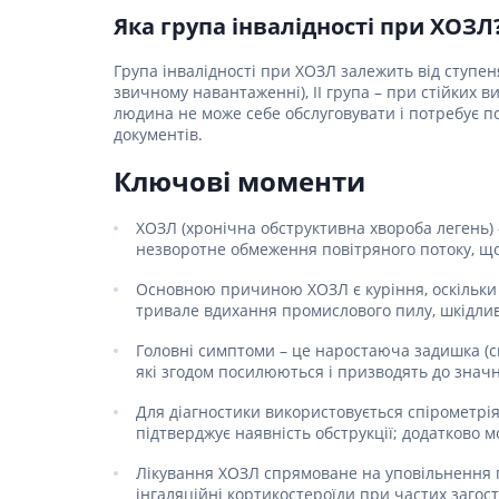
Яка група інвалідності при ХОЗЛ
Група інвалідності при ХОЗЛ залежить від ступе
звичному навантаженні), II група – при стійких в
людина не може себе обслуговувати і потребує п
документів.
Ключові моменти
ХОЗЛ (хронічна обструктивна хвороба легень)
незворотне обмеження повітряного потоку, що
Основною причиною ХОЗЛ є куріння, оскільки
тривале вдихання промислового пилу, шкідливи
Головні симптоми – це наростаюча задишка (сп
які згодом посилюються і призводять до значн
Для діагностики використовується спірометр
підтверджує наявність обструкції; додатково мо
Лікування ХОЗЛ спрямоване на уповільнення 
інгаляційні кортикостероїди при частих загос