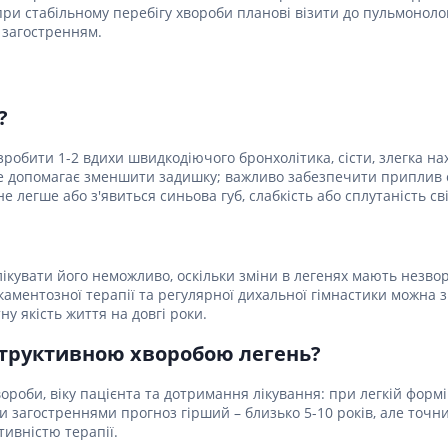
при стабільному перебігу хвороби планові візити до пульмонолог
 загостренням.
?
зробити 1-2 вдихи швидкодіючого бронхолітика, сісти, злегка н
е допомагає зменшити задишку; важливо забезпечити приплив сві
не легше або з'явиться синьова губ, слабкість або сплутаність с
лікувати його неможливо, оскільки зміни в легенях мають незво
дикаментозної терапії та регулярної дихальної гімнастики можна
у якість життя на довгі роки.
структивною хворобою легень?
ороби, віку пацієнта та дотримання лікування: при легкій формі
ими загостреннями прогноз гірший – близько 5-10 років, але точн
ивністю терапії.