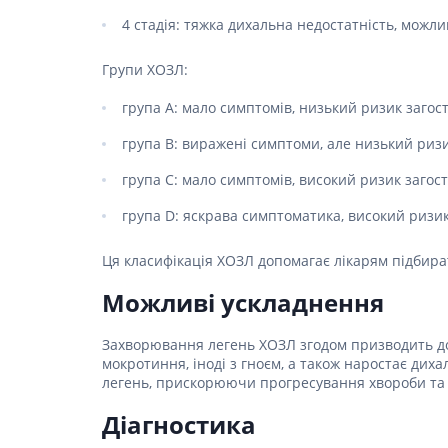
Спазмол
4 стадія: тяжка дихальна недостатність, можли
Проносн
Групи ХОЗЛ:
Препарат
залози
група А: мало симптомів, низький ризик загос
Фермент
група B: виражені симптоми, але низький ризи
Препара
панкреа
група C: мало симптомів, високий ризик загос
Препарати
група D: яскрава симптоматика, високий ризик
жовчного
Гепатоп
Ця класифікація ХОЗЛ допомагає лікарям підбир
Жовчогі
Можливі ускладнення
Аміноки
Захворювання легень ХОЗЛ згодом призводить до 
Гормонал
мокротиння, іноді з гноєм, а також наростає диха
Гіпотала
легень, прискорюючи прогресування хвороби та п
Кортико
Діагностика
Захворю
залози