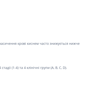
Препарати від аритмії
Сечогінні препарати, діуретики
Ліки від стенокардії
Препарати при серцевій
недостатності
Захворювання шкіри
 насичення крові киснем часто знижується нижче
Протигрибкові
Від опіків
Лікування ран і виразок
Мазі від алергії
ії (1-4) та 4 клінічні групи (A, B, C, D).
Лікування псоріазу, екземи
Антибіотики для лікування
захворювань шкіри
Гормональні мазі
Антисептики і дезінфектори
Лікування акне