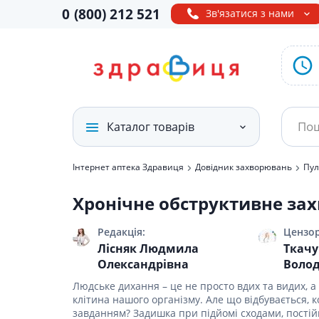
0
(800)
212 521
Зв'язатися з нами
Каталог товарів
Інтернет аптека Здравиця
Довідник захворювань
Пул
Лікарські препарати
Ліки від 
БАДи і Ві
Засоби дл
Засоби дл
Дієтичне 
Побутова 
Товари д
Хронічне обструктивне за
хворими
живленн
Вітаміни і бади
Ліки ві
Амінокис
Дезодор
Дородові
дитяче)
Продукти
аміноки
бандажі
Судна, к
Редакція:
Цензор
Противі
Засоби д
Спеціал
Медтехніка і товари
Для сечо
Лактаці
Лісняк Людмила
Ткачу
Сечопри
Репелент
Ліки від
Набори 
медичного
Лікувал
Олександрівна
Воло
Від шкід
за тілом
Молокові
Калопри
призначення
Ліки від
Профіла
Інші
Людське дихання – це не просто вдих та видих, а
Для кісто
Засоби д
Білизна 
Підгузни
Протизас
годуючи
клітина нашого організму. Але що відбувається, 
Мінерал
Товари для краси і
Дермато
Засоби д
Прокладк
завданням? Задишка при підйомі сходами, постійн
догляду
Ліки від
Засоби п