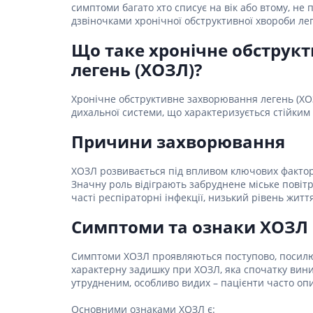
Столова
симптоми багато хто списує на вік або втому, н
Для серц
Засоби д
Пелюшки
Ліки від
Засоби в
дзвіночками хронічної обструктивної хвороби лег
Для орг
Засоби 
Протипр
Товари для здоров'я
Жарозни
Післяпол
подушки
Що таке хронічне обструк
Сорбент
Мило
Інгаляц
Засоби п
Товари для дому та
легень (ХОЗЛ)?
Для нер
Медичні 
Засоби дл
Мультис
сім'ї
(комбіно
Для реп
волоссям
Гінеколо
Хронічне обструктивне захворювання легень (Х
Для енд
Товари для мам та
Засоби д
дихальної системи, що характеризується стійким
Препарат
Перев'яз
дітей
вірусних 
Засоби 
Антипохм
Причини захворювання
Бинти
Ліки від
Засоби 
Вата
волосся
Гомеопат
Лікуванн
ХОЗЛ розвивається під впливом ключових фактор
Марля
Засоби 
Значну роль відіграють забруднене міське повіт
Лікуванн
волосся
Проти мік
Пластир
часті респіраторні інфекції, низький рівень жи
Препарат
Засоби д
Пов'язки
волоссю
Антиалерг
Симптоми та ознаки ХОЗЛ
Препара
протиаст
Засоби д
Препара
пошкодж
Симптоми ХОЗЛ проявляються поступово, посилю
Препарат
Засоби д
характерну задишку при ХОЗЛ, яка спочатку виник
склероз
запобіг
утрудненим, особливо видих – пацієнти часто опи
Препара
Набори д
Основними ознаками ХОЗЛ є: