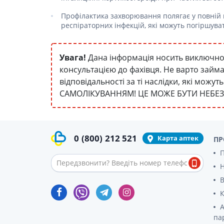
Профілактика захворювання полягає у повній в
респіраторних інфекцій, які можуть погіршува
Увага!
Дана інформація носить виключно 
консультацією до фахівця. Не варто займ
відповідальності за ті наслідки, які мож
САМОЛІКУВАННЯМ! ЦЕ МОЖЕ БУТИ НЕБЕ
0
(800)
212 521
Карта аптек
ПР
П
В
К
А
па