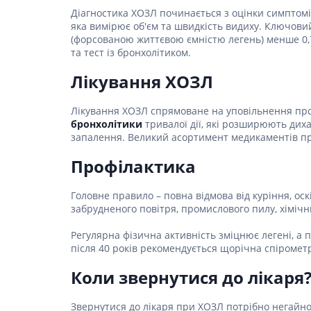
Діагностика ХОЗЛ починається з оцінки симптомі
Гормони
яка вимірює об'єм та швидкість видиху. Ключови
(форсованою життєвою ємністю легень) менше 0,7
Респірат
та тест із бронхолітиком.
Ліки від 
Лікування ХОЗЛ
Ліки від
Лікування ХОЗЛ спрямоване на уповільнення про
бронхолітики
тривалої дії, які розширюють дих
запалення. Великий асортимент медикаментів п
Профілактика
Головне правило – повна відмова від куріння, 
забрудненого повітря, промислового пилу, хіміч
Регулярна фізична активність зміцнює легені, а 
після 40 років рекомендується щорічна спірометр
Коли звернутися до лікаря
Звернутися до лікаря при ХОЗЛ потрібно негайно,