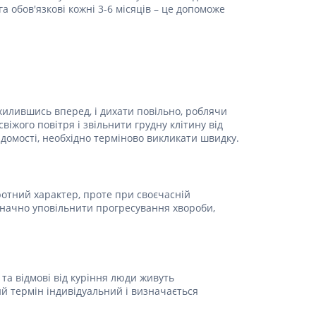
а обов'язкові кожні 3-6 місяців – це допоможе
ахилившись вперед, і дихати повільно, роблячи
жого повітря і звільнити грудну клітину від
відомості, необхідно терміново викликати швидку.
ротний характер, проте при своєчасній
 значно уповільнити прогресування хвороби,
 та відмові від куріння люди живуть
ий термін індивідуальний і визначається