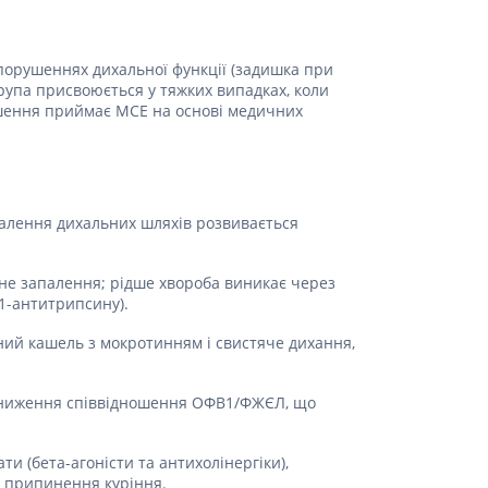
 порушеннях дихальної функції (задишка при
 група присвоюється у тяжких випадках, коли
Рішення приймає МСЕ на основі медичних
палення дихальних шляхів розвивається
не запалення; рідше хвороба виникає через
-1-антитрипсину).
чний кашель з мокротинням і свистяче дихання,
є зниження співвідношення ОФВ1/ФЖЄЛ, що
(бета-агоністи та антихолінергіки),
е припинення куріння.