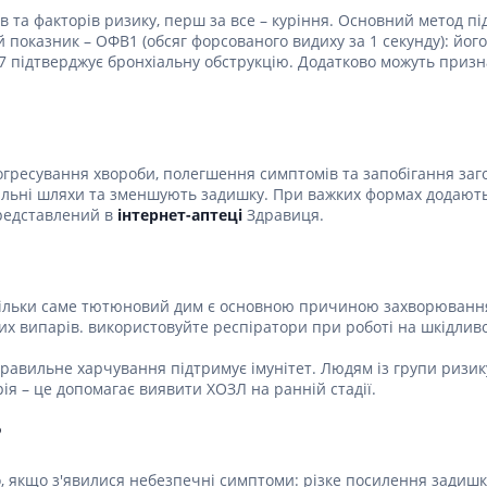
в та факторів ризику, перш за все – куріння. Основний метод п
Лікування алергії
 підшлункової залози
й показник – ОФВ1 (обсяг форсованого видиху за 1 секунду): йо
 підтверджує бронхіальну обструкцію. Додатково можуть признач
Сечостатева система і статеві
орна система
гормони
алергії
Ліки для нирок
 астми
Препарати для потенції і
ерекції
гресування хвороби, полегшення симптомів та запобігання заг
альні шляхи та зменшують задишку. При важких формах додають
Урологічні препарати
редставлений в
інтернет-аптеці
Здравиця.
Гінекологічні препарати
Ліки впливають на лактацію
Препарати для лікування
оскільки саме тютюновий дим є основною причиною захворювання
захворювань органів
них випарів. використовуйте респіратори при роботі на шкідлив
почуттів
правильне харчування підтримує імунітет. Людям із групи ризи
Препарати для очей
ія – це допомагає виявити ХОЗЛ на ранній стадії.
Краплі у вухо
?
 якщо з'явилися небезпечні симптоми: різке посилення задишки, 