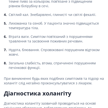
темне пиво за кольором, пов'язане з підвищеним
рівнем білірубіну в сечі.
Світлий кал. Знебарвлені, глинисті чи світлі фекалії.
Лихоманка та озноб. У пацієнта значно підвищується
температура тіла.
Втрата ваги. Симптом пов'язаний з порушеннями
травлення та засвоєння поживних речовин.
Нудота, блювання. Спровоковані порушеним відтоком
жовчі.
Загальна слабкість, втома, спричинені порушенням
печінкової функції.
При виникненні будь-яких подібних симптомів та підозр на
холангіт слід негайно проконсультуватися з лікарем.
Діагностика холангіту
Діагностика холангіту зазвичай проводиться на основі
клінічного обстеження, лабораторних досліджень та