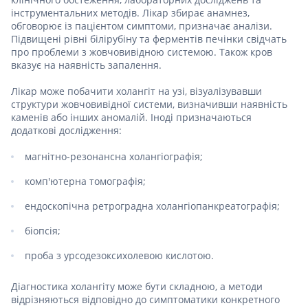
інструментальних методів. Лікар збирає анамнез,
обговорює із пацієнтом симптоми, призначає аналізи.
Підвищені рівні білірубіну та ферментів печінки свідчать
про проблеми з жовчовивідною системою. Також кров
вказує на наявність запалення.
Лікар може побачити холангіт на узі, візуалізувавши
структури жовчовивідної системи, визначивши наявність
каменів або інших аномалій. Іноді призначаються
додаткові дослідження:
магнітно-резонансна холангіографія;
комп'ютерна томографія;
ендоскопічна ретроградна холангіопанкреатографія;
біопсія;
проба з урсодезоксихолевою кислотою.
Діагностика холангіту може бути складною, а методи
відрізняються відповідно до симптоматики конкретного