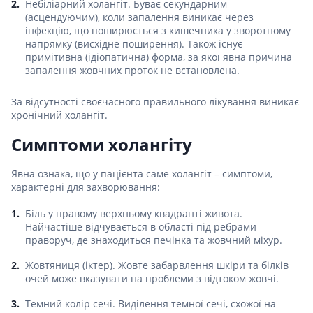
Небіліарний холангіт. Буває секундарним
(асцендуючим), коли запалення виникає через
інфекцію, що поширюється з кишечника у зворотному
напрямку (висхідне поширення). Також існує
примітивна (ідіопатична) форма, за якої явна причина
запалення жовчних проток не встановлена.
За відсутності своєчасного правильного лікування виникає
хронічний холангіт.
Симптоми холангіту
Явна ознака, що у пацієнта саме холангіт – симптоми,
характерні для захворювання:
Біль у правому верхньому квадранті живота.
Найчастіше відчувається в області під ребрами
праворуч, де знаходиться печінка та жовчний міхур.
Жовтяниця (іктер). Жовте забарвлення шкіри та білків
очей може вказувати на проблеми з відтоком жовчі.
Темний колір сечі. Виділення темної сечі, схожої на