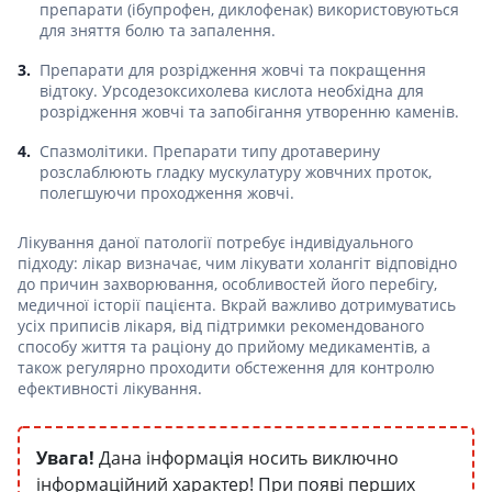
препарати (ібупрофен, диклофенак) використовуються
для зняття болю та запалення.
Препарати для розрідження жовчі та покращення
відтоку. Урсодезоксихолева кислота необхідна для
розрідження жовчі та запобігання утворенню каменів.
Спазмолітики. Препарати типу дротаверину
розслаблюють гладку мускулатуру жовчних проток,
полегшуючи проходження жовчі.
Лікування даної патології потребує індивідуального
підходу: лікар визначає, чим лікувати холангіт відповідно
до причин захворювання, особливостей його перебігу,
медичної історії пацієнта. Вкрай важливо дотримуватись
усіх приписів лікаря, від підтримки рекомендованого
способу життя та раціону до прийому медикаментів, а
також регулярно проходити обстеження для контролю
ефективності лікування.
Увага!
Дана інформація носить виключно
інформаційний характер! При появі перших