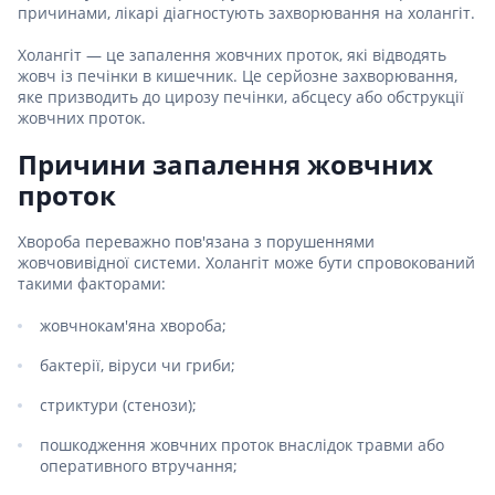
причинами, лікарі діагностують захворювання на холангіт.
Холангіт — це запалення жовчних проток, які відводять
жовч із печінки в кишечник. Це серйозне захворювання,
яке призводить до цирозу печінки, абсцесу або обструкції
жовчних проток.
Причини запалення жовчних
проток
Хвороба переважно пов'язана з порушеннями
жовчовивідної системи. Холангіт може бути спровокований
такими факторами:
жовчнокам'яна хвороба;
бактерії, віруси чи гриби;
стриктури (стенози);
пошкодження жовчних проток внаслідок травми або
оперативного втручання;