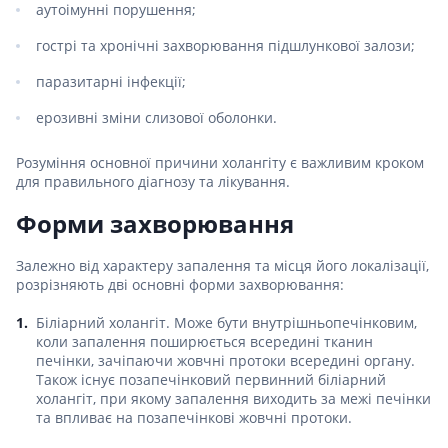
аутоімунні порушення;
гострі та хронічні захворювання підшлункової залози;
паразитарні інфекції;
ерозивні зміни слизової оболонки.
Розуміння основної причини холангіту є важливим кроком
для правильного діагнозу та лікування.
Форми захворювання
Залежно від характеру запалення та місця його локалізації,
розрізняють дві основні форми захворювання:
Біліарний холангіт. Може бути внутрішньопечінковим,
коли запалення поширюється всередині тканин
печінки, зачіпаючи жовчні протоки всередині органу.
Також існує позапечінковий первинний біліарний
холангіт, при якому запалення виходить за межі печінки
та впливає на позапечінкові жовчні протоки.