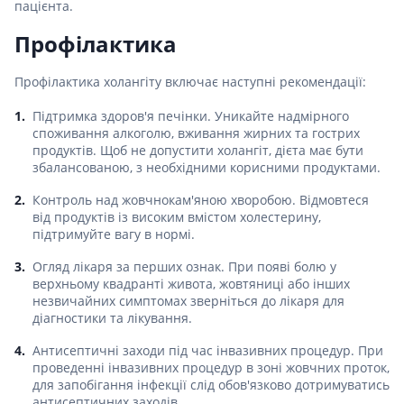
пацієнта.
Профілактика
Профілактика холангіту включає наступні рекомендації:
Підтримка здоров'я печінки. Уникайте надмірного
споживання алкоголю, вживання жирних та гострих
продуктів. Щоб не допустити холангіт, дієта має бути
збалансованою, з необхідними корисними продуктами.
Контроль над жовчнокам'яною хворобою. Відмовтеся
від продуктів із високим вмістом холестерину,
підтримуйте вагу в нормі.
Огляд лікаря за перших ознак. При появі болю у
верхньому квадранті живота, жовтяниці або інших
незвичайних симптомах зверніться до лікаря для
діагностики та лікування.
Антисептичні заходи під час інвазивних процедур. При
проведенні інвазивних процедур в зоні жовчних проток,
для запобігання інфекції слід обов'язково дотримуватись
антисептичних заходів.