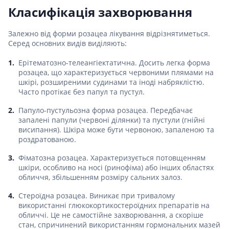
Класифікація захворювання
Залежно від форми розацеа лікування відрізнятиметься.
Серед основних видів виділяють:
Ерітематозно-телеангіектатична. Досить легка форма
розацеа, що характеризується червоними плямами на
шкірі, розширеними судинами та іноді набряклістю.
Часто протікає без папул та пустул.
Папуло-пустульозна форма розацеа. Передбачає
запалені папули (червоні ділянки) та пустули (гнійні
висипання). Шкіра може бути червоною, запаленою та
роздратованою.
Фіматозна розацеа. Характеризується потовщенням
шкіри, особливо на носі (ринофіма) або інших областях
обличчя, збільшенням розміру сальних залоз.
Стероїдна розацеа. Виникає при тривалому
використанні глюкокортикостероїдних препаратів на
обличчі. Це не самостійне захворювання, а скоріше
стан, спричинений використанням гормональних мазей