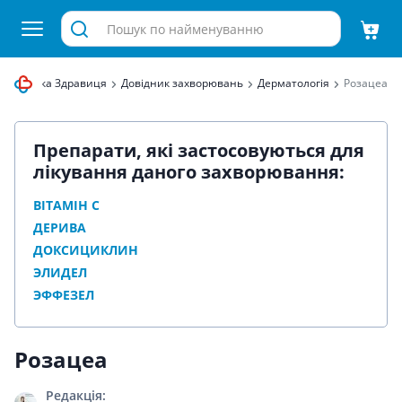
нет аптека Здравиця
Довідник захворювань
Дерматологія
Розацеа
Препарати, які застосовуються для
лікування даного захворювання:
ВІТАМІН С
ДЕРИВА
ДОКСИЦИКЛИН
ЭЛИДЕЛ
ЭФФЕЗЕЛ
Розацеа
Редакція: