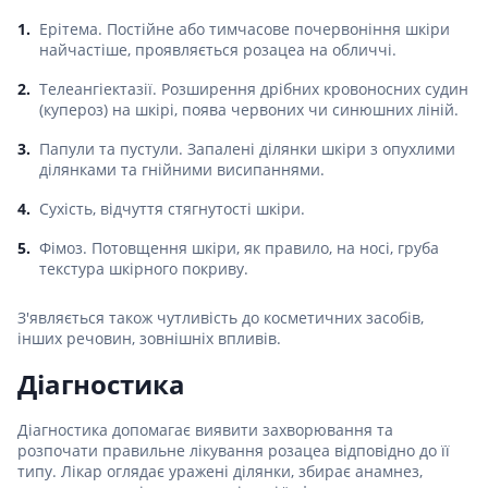
Ерітема. Постійне або тимчасове почервоніння шкіри
найчастіше, проявляється розацеа на обличчі.
Телеангіектазії. Розширення дрібних кровоносних судин
(купероз) на шкірі, поява червоних чи синюшних ліній.
Папули та пустули. Запалені ділянки шкіри з опухлими
ділянками та гнійними висипаннями.
Сухість, відчуття стягнутості шкіри.
Фімоз. Потовщення шкіри, як правило, на носі, груба
текстура шкірного покриву.
З'являється також чутливість до косметичних засобів,
інших речовин, зовнішніх впливів.
Діагностика
Діагностика допомагає виявити захворювання та
розпочати правильне лікування розацеа відповідно до її
типу. Лікар оглядає уражені ділянки, збирає анамнез,