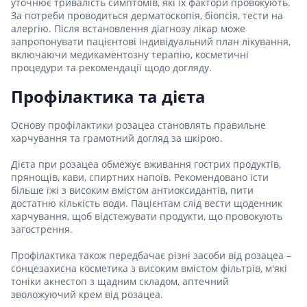
уточнює тривалість симптомів, які їх фактори провокують.
За потреби проводиться дерматоскопія, біопсія, тести на
алергію. Після встановлення діагнозу лікар може
запропонувати пацієнтові індивідуальний план лікування,
включаючи медикаментозну терапію, косметичні
процедури та рекомендації щодо догляду.
Профілактика та дієта
Основу профілактики розацеа становлять правильне
харчування та грамотний догляд за шкірою.
Дієта при розацеа обмежує вживання гострих продуктів,
прянощів, кави, спиртних напоїв. Рекомендовано їсти
більше їжі з високим вмістом антиоксидантів, пити
достатню кількість води. Пацієнтам слід вести щоденник
харчування, щоб відстежувати продукти, що провокують
загострення.
Профілактика також передбачає різні засоби від розацеа –
сонцезахисна косметика з високим вмістом фільтрів, м'які
тоніки акнестоп з щадним складом, аптечний
зволожуючий крем від розацеа.