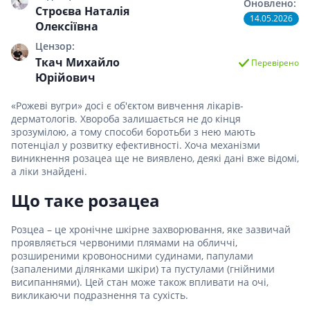
Оновлено:
Строєва Наталія
14.05.2026
Олексіївна
Цензор:
Ткач Михайло
Перевірено
Юрійович
«Рожеві вугри» досі є об'єктом вивчення лікарів-
дерматологів. Хвороба залишається не до кінця
зрозумілою, а тому способи боротьби з нею мають
потенціал у розвитку ефективності. Хоча механізми
виникнення розацеа ще не виявлено, деякі дані вже відомі,
а ліки знайдені.
Що таке розацеа
Розцеа – це хронічне шкірне захворювання, яке зазвичай
проявляється червоними плямами на обличчі,
розширеними кровоносними судинами, папулами
(запаленими ділянками шкіри) та пустулами (гнійними
висипаннями). Цей стан може також впливати на очі,
викликаючи подразнення та сухість.