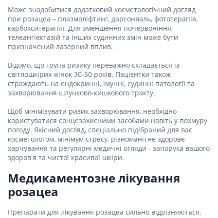
Може знадобитися додатковий косметологічний догляд
при розацеа – плазмоліфтинг, дарсонваль, фототерапія,
карбокситерапія. Для зменшення почервоніння,
телеангіектазій та інших судинних змін може бути
призначений лазерний вплив.
Відомо, що група ризику переважно складається із
світлошкірих жінок 30-50 років. Пацієнтки також
страждають на ендокринні, імунні, судинні патології та
захворювання шлунково-кишкового тракту.
Щоб мінімізувати ризик захворювання, необхідно
користуватися сонцезахисними засобами навіть у похмуру
погоду. Якісний догляд, спеціально підібраний для вас
косметологом, мінімум стресу, різноманітне здорове
харчування та регулярні медичні огляди - запорука вашого
здоров'я та чистої красивої шкіри.
Медикаментозне лікування
розацеа
Препарати для лікування розацеа сильно відрізняються.