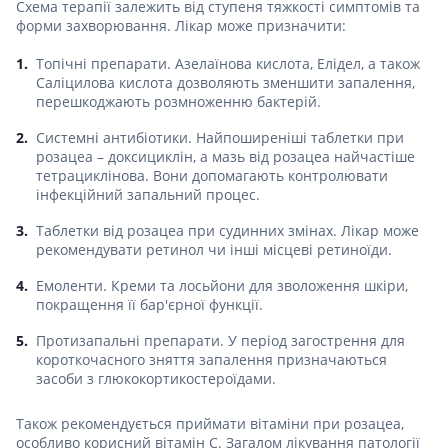
Схема терапії залежить від ступеня тяжкості симптомів та
форми захворювання. Лікар може призначити:
Топічні препарати. Азелаїнова кислота, Елідел, а також
Саліцилова кислота дозволяють зменшити запалення,
перешкоджають розмноженню бактерій.
Системні антибіотики. Найпоширеніші таблетки при
розацеа – доксициклін, а мазь від розацеа найчастіше
тетрациклінова. Вони допомагають контролювати
інфекційний запальний процес.
Таблетки від розацеа при судинних змінах. Лікар може
рекомендувати ретинол чи інші місцеві ретиноїди.
Емоленти. Креми та лосьйони для зволоження шкіри,
покращення її бар'єрної функції.
Протизапальні препарати. У період загострення для
короткочасного зняття запалення призначаються
засоби з глюкокортикостероїдами.
Також рекомендується приймати вітаміни при розацеа,
особливо корисний вітамін С. Загалом лікування патології