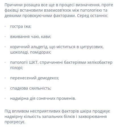
Причини розацеа все ще в процесі визначення, проте
фахівці встановили взаємозв'язок між патологією та
деякими провокуючими факторами. Серед останніх:
гостра їжа;
вживання чаю, кави;
коричний альдегід, що міститься в цитрусових,
шоколаді, помідорах;
патології ШКТ, спричинені бактеріями хелікобактер
пілорі;
перенесений демодекоз;
спадкова схильність;
надмірна дія сонячних променів.
Під впливом несприятливих факторів шкіра продукує
надмірну кількість запальних білків і захворювання
прогресує.