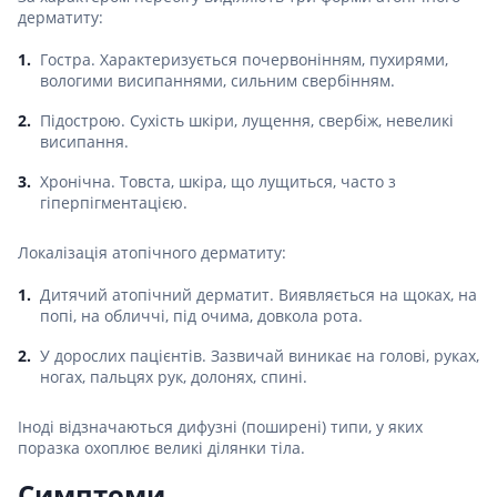
дерматиту:
Гостра. Характеризується почервонінням, пухирями,
вологими висипаннями, сильним свербінням.
Підострою. Сухість шкіри, лущення, свербіж, невеликі
висипання.
Хронічна. Товста, шкіра, що лущиться, часто з
гіперпігментацією.
Локалізація атопічного дерматиту:
Дитячий атопічний дерматит. Виявляється на щоках, на
попі, на обличчі, під очима, довкола рота.
У дорослих пацієнтів. Зазвичай виникає на голові, руках,
ногах, пальцях рук, долонях, спині.
Іноді відзначаються дифузні (поширені) типи, у яких
поразка охоплює великі ділянки тіла.
Симптоми