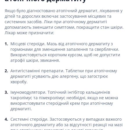
Якщо було діагностовано атопічний дерматит, лікування у
дітей та дорослих включає застосування місцевих та
системних засобів. Ліки при атопічному дерматиті
допомагають зменшити симптоми, покращити стан шкіри.
Лікар може призначити:
Місцеві стероїди. Мазь від атопічного дерматиту з
гормонами для зменшення запалення та сверблячки.
Використовується коротким курсом, щоб не допустити
атрофії шкіри, звикання.
Антигістамінні препарати. Таблетки при атопічному
дерматиті усувають дію алергену, що загострює
хворобу.
Імуномодулятори. Топічний інгібітор кальцинінів
такролімус та пімекролімус необхідні, якщо не можна
використовувати стероїдний крем при атопічному
дерматиті.
Системні стероїди. Застосовуються у випадках важкого
атопічного дерматиту або за відсутності реакції на мазі