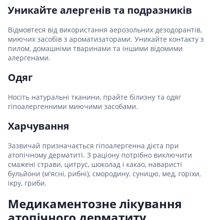
Уникайте алергенів та подразників
Відмовтеся від використання аерозольних дезодорантів,
миючих засобів з ароматизаторами. Уникайте контакту з
пилом, домашніми тваринами та іншими відомими
алергенами.
Одяг
Носіть натуральні тканини, прайте білизну та одяг
гіпоалергенними миючими засобами.
Харчування
Зазвичай призначається гіпоалергенна дієта при
атопічному дерматиті. З раціону потрібно виключити
смажені страви, цитрус, шоколад і какао, наваристі
бульйони (м'ясні, рибні), смородину, суницю, мед, горіхи,
ікру, гриби.
Медикаментозне лікування
атопічного дерматиту