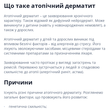
Що таке атопічний дерматит
Атопічний дерматит – це захворювання хронічного
характеру. Також відомий як дифузний нейродерміт. Може
виникнути у дитини (навіть у новонароджених немовлят), а
також у дорослих.
Атопічний дерматит у дітей та дорослих виникає під
впливом безлічі факторів – від алергенів до стресу. Його
лікують зволожуючими засобами, місцевими стероїдами та
системними препаратами за призначенням лікаря.
Захворювання часто протікає у вигляді загострень та
ремісій. Переважно зустрічається у людей зі спадковою
схильністю до атопії (алергічний риніт, астма).
Причини
Існують різні причини атопічного дерматиту. Розглянемо
загальні фактори, що провокують його розвиток:
генетична схильність;