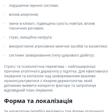
порушення імунної системи;
вплив алергенів;
зміни в кліматі, підвищена сухість повітря, вплив
токсичних речовин;
стрес, емоційна напруга;
використання агресивних миючих засобів та косметики;
системні захворювання (типу цукрового діабету).
Стресс та психологічна перевтома – найпоширеніші
причини атопічного дерматиту у підлітка. Для ефективного
лікування та контролю над захворюванням важливо
проконсультуватися з лікарем-дерматологом, який
допоможе виявити конкретні фактори та запропонує
відповідний план лікування.
Форма та локалізація
За характером перебігу виділяють три форми атопічного