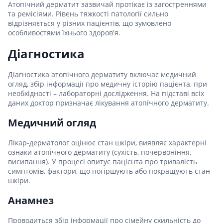
Атопічний дерматит зазвичай протікає із загостреннями
та ремісіями. Рівень тяжкості патології сильно
відрізняється у різних пацієнтів, що зумовлено
особливостями їхнього здоров'я.
Діагностика
Діагностика атопічного дерматиту включає медичний
огляд, збір інформації про медичну історію пацієнта, при
необхідності – лабораторні дослідження. На підставі всіх
даних доктор призначає лікування атопічного дерматиту.
Медичний огляд
Лікар-дерматолог оцінює стан шкіри, виявляє характерні
ознаки атопічного дерматиту (сухість, почервоніння,
висипання). У процесі опитує пацієнта про тривалість
симптомів, фактори, що погіршують або покращують стан
шкіри.
Анамнез
Проводиться збір інформації про сімейну схильність до