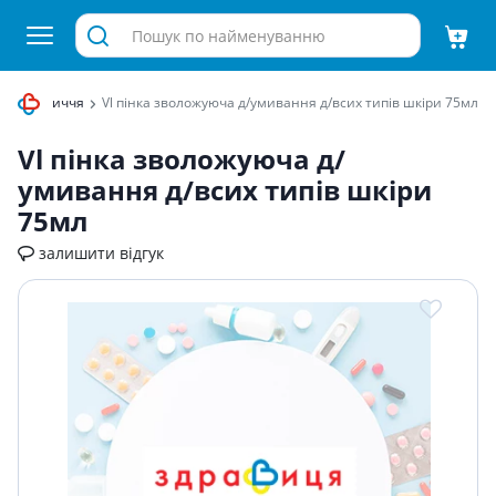
кірою обличчя
Vl пiнка зволожуюча д/умивання д/всих типiв шкiри 75мл
Vl пiнка зволожуюча д/
умивання д/всих типiв шкiри
75мл
залишити відгук