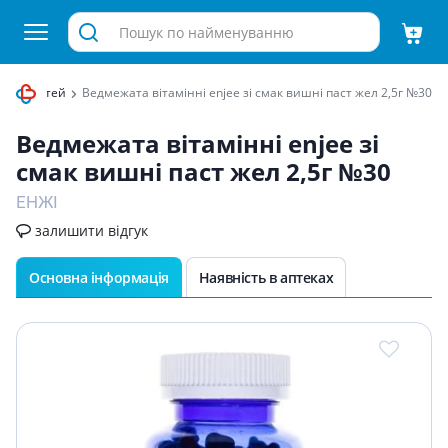
и для дітей
Ведмежата вітамінні enjee зі смак вишні паст жел 2,5г №30
Ведмежата вітамінні enjee зі
смак вишні паст жел 2,5г №30
ЕНЖІ
залишити відгук
Основна інформація
Наявність в аптеках