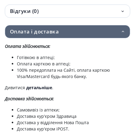
днiв xln-209m/pt6028
Відгуки (0)
Органайзер enjee д/таб пласт коло
92.40 грн.
pt6016
Оплата і доставка
Органайзер enjee д/таб пласт доба 4х1
100.80 грн.
рт6074
Оплата здійснюється:
Готівкою в аптеці;
Часникова олiя enjee капс 300мг №36
105.70 грн.
Оплата карткою в аптеці;
100% передоплата на Сайті, оплата карткою
Enjee крап вуш д/видал сiри 15мл
115.50 грн.
Visa/Mastercard будь-якого банку.
Enjee маска-бальзам д/волосся проти
121.90 грн.
Дивитися
детальніше
.
лупи дегтярн 300мл
Доставка здійснюється:
Органайзер enjee д/таб пласт лінійка
123.80 грн.
Самовивіз із аптеки;
maxi htp 025
Доставка кур'єром Здравица
Доставка у відділення Нова Пошта
Enjee professional line маска д/волосся
136.80 грн.
Доставка кур'єром iPOST.
iнтенсiв зволож 300мл