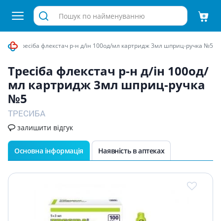
улін
Тресiба флекстач р-н д/iн 100од/мл картридж 3мл шприц-ручка №5
Тресiба флекстач р-н д/iн 100од/
мл картридж 3мл шприц-ручка
№5
ТРЕСИБА
залишити відгук
Основна інформація
Наявність в аптеках