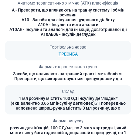
Анатомо-терапевтично-хімічна (АТХ) класифікація
A
- Препарати, що впливають на травну систему і обмін
речовин
A10
- Засоби для лікування цукрового діабету
A10A
- Інсулін та його аналоги
A10AE
- Інсуліни та аналоги для інʼєкцій, довготривалої дії
A10AE06
- Інсулін деглудек
Торгівельна назва
ТРЕСИБА
Фармакотерапевтична група
Засоби, що впливають на травний тракт і метаболізм.
Препарати, що використовуються при цукровому діа
Склад
1 мл розчину містить 100 ОД інсуліну деглюдек*
(еквівалентно 3,66 мг інсуліну деглюдек)./1 попередньо
наповнена шприц-ручка містить 3 мл розчину, що е
Форма випуску
розчин для ін'єкцій, 100 ОД/мл, по 3 мл у картриджі, який
міститься у багатодозовій одноразовій шприц-ручці, по 1