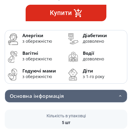
Купити
Алергіки
Діабетики
з обережністю
дозволено
Вагітні
Водії
з обережністю
дозволено
Годуючі мами
Діти
з обережністю
з 1-го року
Основна інформація
Кількість в упаковці
5 шт