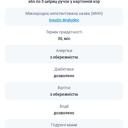
або по 5 шприц-ручок у картонній кор
Міжнародна непатентована назва (МНН)
Insulin degludec
Термін придатності
30,
міс
Алергіки
з обережністю
Діабетики
дозволено
Вагітні
з обережністю
Водії
дозволено
Годуючі мами