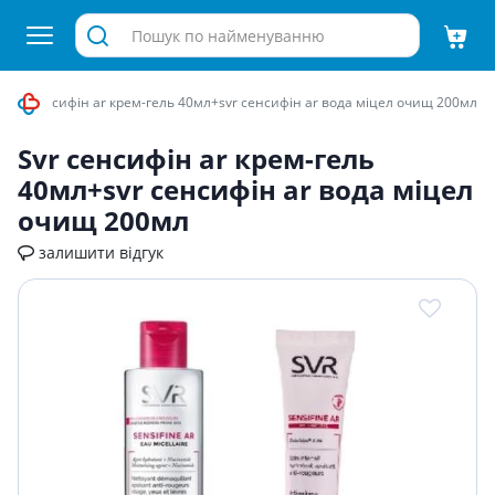
Svr сенсифiн ar крем-гель 40мл+svr сенсифiн ar вода мiцел очищ 200мл
Svr сенсифiн ar крем-гель
40мл+svr сенсифiн ar вода мiцел
очищ 200мл
залишити відгук