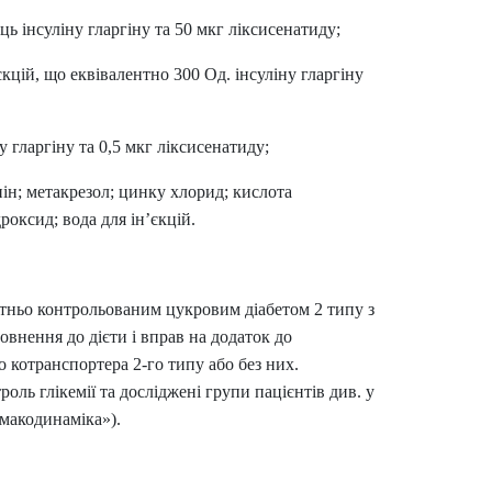
Препарати від аритмії
ць інсуліну гларгіну та 50 мкг ліксисенатиду;
Сечогінні препарати, діуретики
кцій, що еквівалентно 300 Од. інсуліну гларгіну
Ліки від стенокардії
Препарати при серцевій
недостатності
у гларгіну та 0,5 мкг ліксисенатиду;
Захворювання шкіри
нін; метакрезол; цинку хлорид; кислота
Протигрибкові
оксид; вода для ін’єкцій.
Від опіків
Лікування ран і виразок
Мазі від алергії
атньо контрольованим цукровим діабетом 2 типу з
Лікування псоріазу, екземи
внення до дієти і вправ на додаток до
Антибіотики для лікування
о котранспортера 2-го типу або без них.
захворювань шкіри
оль глікемії та досліджені групи пацієнтів див. у
Гормональні мазі
рмакодинаміка»).
Антисептики і дезінфектори
Лікування акне