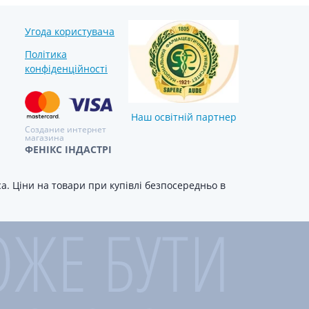
Угода користувача
Політика
конфіденційності
Наш освітній партнер
Создание интернет
магазина
ФЕНІКС ІНДАСТРІ
. Ціни на товари при купівлі безпосередньо в