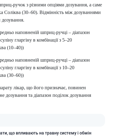
Лікування рубців
приц-ручок з різними опціями дозування, а саме
Ліки від бородавок
а Соліква (30–60). Відмінність між дозуваннями
Лікування лупи, себореї,
 дозування.
волосистих дерматитів
ередньо наповненій шприц-ручці – діапазон
Засоби від підвищеної
пітливості
уліну гларгіну в комбінації з 5–20
Лікування герпесу
ва (10–40))
Препарати для опорно-
ередньо наповненій шприц-ручці – діапазон
рухового апарату
уліну гларгіну в комбінації з 10–20
Протизапальні препарати
ва (30–60))
При суглобовому та м'язовому
болю
арату лікар, що його призначає, повинен
Міорелаксанти
не дозування та діапазон поділок дозування
Ліки від подагри
Препарати кальцію
Хондропротектори
Кровотворення та кров
ати, що впливають на травну систему і обмін