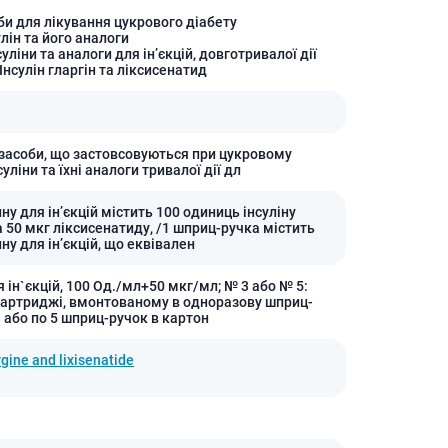
Протитромбозні
би для лікування цукрового діабету
улін та його аналоги
Препарати від анемії
суліни та аналоги для інʼєкцій, довготривалої дії
 Інсулін гларгін та ліксисенатид
Кровозамінники
Препарати для
парентерального харчування
Інші лікарські засоби
 засоби, що застовсовуються при цукровому
суліни та їхні аналоги тривалої дії дл
ну для ін’єкцій містить 100 одиниць інсуліну
а 50 мкг ліксисенатиду, /1 шприц-ручка містить
ну для ін’єкцій, що еквівален
 ін`єкцій, 100 Од./мл+50 мкг/мл; № 3 або № 5:
 картриджі, вмонтованому в одноразову шприц-
3 або по 5 шприц-ручок в картон
rgine and lixisenatide