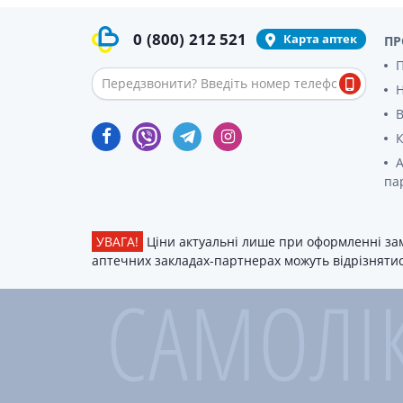
0
(800)
212 521
Карта аптек
ПР
П
В
К
А
па
УВАГА!
Ціни актуальні лише при оформленні зам
аптечних закладах-партнерах можуть відрізнятися