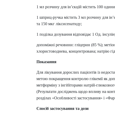
ні засоби для волосся і
Антибіотики при гаймориті
 шлунку
олови
Носові хустинки
1 мл розчину для ін’єкцій містить 100 одини
Антибіотики при бронхіті
ід печії і нетравлення
ння волосся
Серветки паперові
Антибіотики при ангіні
1 шприц-ручка містить 3 мл розчину для ін’є
 гастриту
ня волосся
Ватні диски і палички
та 150 мкг ліксисенатиду;
Антибіотики при циститі
 виразки шлунку
ля кучерявого волосся
Вологі серветки
Протигрибкові препарати
ти для схуднення
і шампуні
Інші
1 поділка дозування відповідає 1 Од. інсулін
Антисептики
и для кишечника
допоміжні речовини: гліцерин (85 %); метіо
Протитуберкульозні
 проносу
хлористоводнева, концентрована; натрію гідр
Вакцини
ики
Показання
Препарати від паразитів
ти від здуття живота
Ліки від глистів
від геморою
Для лікування дорослих пацієнтів із недост
Ліки від корости
метою покращення контролю глікемії як допо
 нудоти
метформіну з інгібіторами натрій-глюкозног
Антипротозойні препарати
коліків
(Результати досліджень щодо впливу на контр
ти при кишковій
Препарати для нервової
розділах «Особливості застосування» і «Фа
системи
ти для підвищення
Протисудомні
Спосіб застосування та дози