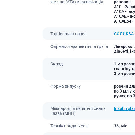
хімічна (АТХ) класифікація
речовин
Лікування алергії
A10
- Засо
 підшлункової залози
A10A
- Інс
A10AE
- Ін
Сечостатева система і статеві
орна система
A10AE54
-
гормони
алергії
Ліки для нирок
Торгівельна назва
СОЛИКВА
 астми
Препарати для потенції і
ерекції
Фармакотерапевтична група
Лікарські
діабеті, ін
Урологічні препарати
Гінекологічні препарати
Склад
1 мл розчи
гларгіну т
Ліки впливають на лактацію
3 мл розчи
Препарати для лікування
Форма випуску
розчин для
захворювань органів
по 3 мл у
почуттів
ручку; по 
Препарати для очей
Міжнародна непатентована
Insulin gla
Краплі у вухо
назва (МНН)
Термін придатності
36,
міс