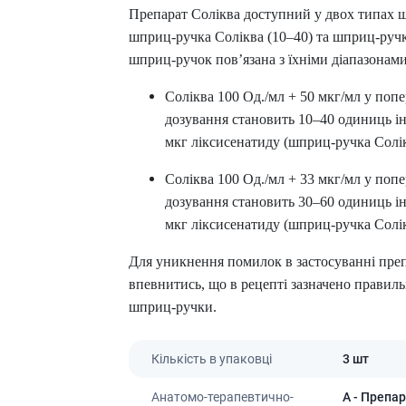
Препарати для лікування
ітики і пропульсанти
Препарат Соліква доступний у двох типах ш
епілепсії
е
шприц-ручка Соліква (10–40) та шприц-ручк
Снодійні препарати
шприц-ручок пов’язана з їхніми діапазонами
и для підшлункової
Заспокійливі препарати
Антидепресанти
Соліква 100 Од./мл + 50 мкг/мл у поп
ні препарати
Препарати для поліпшення
дозування становить 10–40 одиниць інс
пам'яті
ти для лікування
мкг ліксисенатиду (шприц-ручка Солік
титу
Транквілізатори (анксиолітики)
Соліква 100 Од./мл + 33 мкг/мл у поп
Засоби від куріння і нікотинової
 для печінки і
залежності
 міхура
дозування становить 30–60 одиниць інс
Засоби від похмілля
мкг ліксисенатиду (шприц-ручка Солік
ротектори для печінки
Препарати від запаморочення
нні препарати
Для уникнення помилок в застосуванні преп
слоти
Протипухлинні препарати
впевнитись, що в рецепті зазначено правиль
шприц-ручки.
Протипухлинні негормональні
ьні препарати
препарати
мо-гіпофізарні гормони
Протипухлинні гормональні
Кількість в упаковці
3 шт
препарати
стероїди
Від раку
вання щитовидної
Анатомо-терапевтично-
A
- Препар