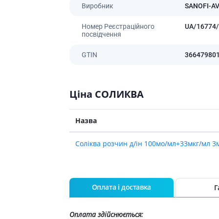
Виробник
SANOFI-A
Номер Реєстраційного
UA/16774/
посвідчення
GTIN
36647980
Ціна СОЛИКВА
Назва
Соліква розчин д/ін 100мо/мл+33мкг/мл 3
Оплата і доставка
Г
Оплата здійснюється: