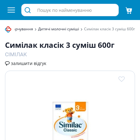
итяче харчування
Дитячі молочні суміші
Симiлак класiк 3 сумiш 600г
Симiлак класiк 3 сумiш 600г
СІМІЛАК
залишити відгук