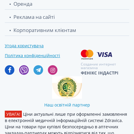
Оренда
Реклама на сайті
Корпоративним клієнтам
Угода користувача
Політика конфіденційності
Создание интернет
магазина
ФЕНІКС ІНДАСТРІ
Наш освітній партнер
УВАГА!
Ціни актуальні лише при оформленні замовлення
в електронній медичній інформаційній системі Zdravica.
Ціни на товари при купівлі безпосередньо в аптечних
закладах-партнерах можуть відрізнятися від тих, що