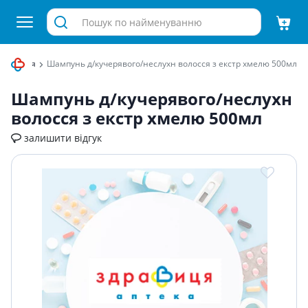
о волосся
Шампунь д/кучерявого/неслухн волосся з екстр хмелю 500мл
Шампунь д/кучерявого/неслухн
волосся з екстр хмелю 500мл
залишити відгук