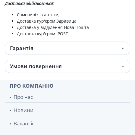
Доставка здійснюється:
Intensive сиров антівіков з ретинолом
1 370 грн.
0,2% 30мл
Самовивіз із аптеки;
Доставка кур'єром Здравица
Pure skin крем денний ревітал п/перш
1 458 грн.
Доставка у відділення Нова Пошта
ознак старін spf50+ 50мл
Доставка кур'єром iPOST.
Гарантія
Умови повернення
ПРО КОМПАНІЮ
Про нас
Новини
Вакансії