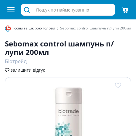
 за волоссям та шкірою голови
Sebomax control шампунь п/лупи 200мл
Sebomax control шампунь п/
лупи 200мл
Біотрейд
залишити відгук