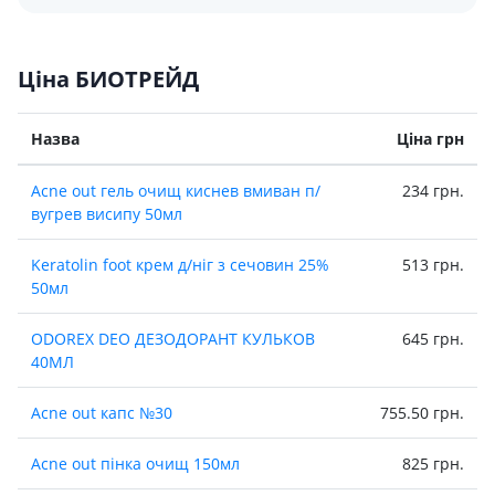
Ціна БИОТРЕЙД
Назва
Ціна грн
Acne out гель очищ киснев вмиван п/
234 грн.
вугрев висипу 50мл
Keratolin foot крем д/ніг з сечовин 25%
513 грн.
50мл
ODOREX DEO ДЕЗОДОРАНТ КУЛЬКОВ
645 грн.
40МЛ
Acne out капс №30
755.50 грн.
Acne out пінка очищ 150мл
825 грн.