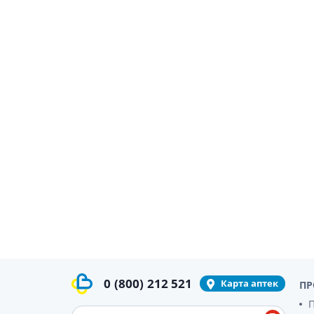
0
(800)
212 521
Карта аптек
ПР
П