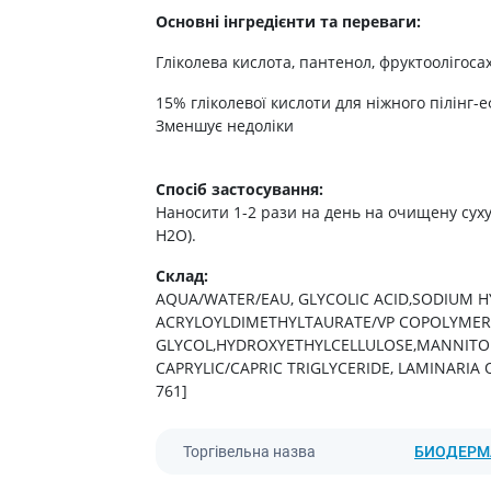
ні засоби для волосся і
Антибіотики при гаймориті
 шлунку
Основні інгредієнти та переваги:
олови
Носові хустинки
Антибіотики при бронхіті
ід печії і нетравлення
ння волосся
Серветки паперові
Гліколева кислота, пантенол, фруктоолігоса
Антибіотики при ангіні
 гастриту
ня волосся
Ватні диски і палички
15% гліколевої кислоти для ніжного пілінг-е
Антибіотики при циститі
 виразки шлунку
ля кучерявого волосся
Вологі серветки
Зменшує недоліки
Протигрибкові препарати
ти для схуднення
і шампуні
Інші
Антисептики
и для кишечника
Спосіб застосування:
Протитуберкульозні
Наносити 1-2 рази на день на очищену суху
 проносу
Вакцини
Н2О).
ики
Препарати від паразитів
Склад:
ти від здуття живота
AQUA/WATER/EAU, GLYCOLIC ACID,SODIUM 
Ліки від глистів
від геморою
ACRYLOYLDIMETHYLTAURATE/VP COPOLYMER
Ліки від корости
 нудоти
GLYCOL,HYDROXYETHYLCELLULOSE,MANNITOL
Антипротозойні препарати
CAPRYLIC/CAPRIC TRIGLYCERIDE, LAMINARIA 
коліків
761]
ти при кишковій
Препарати для нервової
системи
ти для підвищення
Торгівельна назва
БИОДЕРМ
Протисудомні