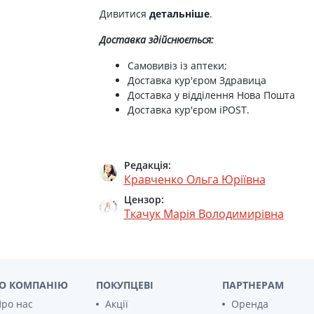
Дивитися
детальніше
.
Атодерм живильний бальзам для обличчя
Доставка здійснюється:
Bioderma abcderm колд крем д/обличчя 4
Самовивіз із аптеки;
Доставка кур'єром Здравица
Bioderma сікабіо+крем 40мл 28011
Доставка у відділення Нова Пошта
Доставка кур'єром iPOST.
Bioderma сансібіо Н2О вода міцел 250мл
Bioderma себiом гель очищ 200мл 028663i
Редакція:
Кравченко Ольга Юріївна
Bioderma abcderm гель 200мл 028817x
Цензор:
Ткачук Марія Володимирівна
Bioderma abcderm бебi сквам крем 40мл 
Bioderma себiом сенситив крем 30мл 0286
Bioderma сансибіо ar+sos спрей 70мл
О КОМПАНІЮ
ПОКУПЦЕВІ
ПАРТНЕРАМ
ро нас
Акції
Оренда
Атодерм крем 200 мл