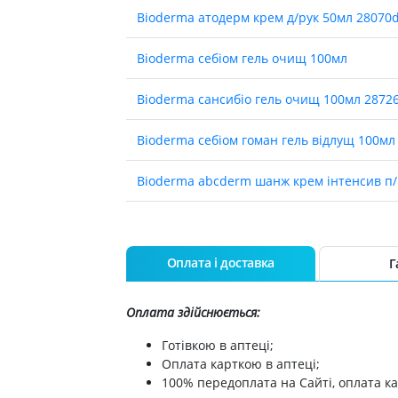
Лікування алергії
Bioderma атодерм крем д/рук 50мл 28070
 підшлункової залози
Сечостатева система і статеві
Bioderma себіом гель очищ 100мл
орна система
гормони
алергії
Ліки для нирок
Bioderma сансибіо гель очищ 100мл 2872
 астми
Препарати для потенції і
ерекції
Bioderma себiом гоман гель вiдлущ 100мл
Урологічні препарати
Bioderma abcderm шанж крем iнтенсив п/п
Гінекологічні препарати
Ліки впливають на лактацію
Bioderma атодерм iнтенсив гель очищ 20
Препарати для лікування
захворювань органів
Сансiбiо h2o мiцелярний лосьйон 250 мл
Оплата і доставка
Г
почуттів
Bioderma атодерм гель д/душу очищаючи
Препарати для очей
Оплата здійснюється:
Краплі у вухо
Bioderma себiом н2о лосьйон мiцел 250мл
Готівкою в аптеці;
Оплата карткою в аптеці;
100% передоплата на Сайті, оплата ка
Bioderma атодерм бальзам д/губ 15мл 028