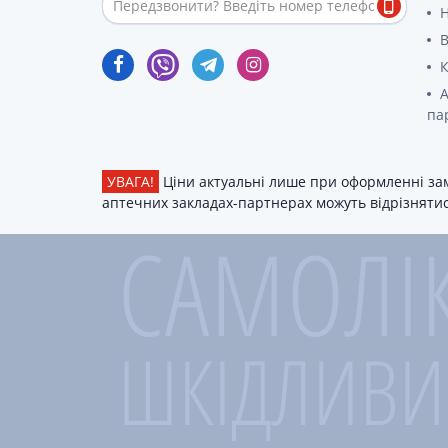
В
К
А
па
УВАГА!
Ціни актуальні лише при оформленні зам
аптечних закладах-партнерах можуть відрізнятися