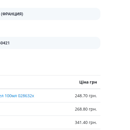
Лікування рубців
Ліки від бородавок
 (ФРАНЦИЯ)
Лікування лупи, себореї,
волосистих дерматитів
Засоби від підвищеної
пітливості
40421
Лікування герпесу
Препарати для опорно-
рухового апарату
Протизапальні препарати
При суглобовому та м'язовому
болю
Ціна грн
Міорелаксанти
ел 100мл 028632x
248.70 грн.
Ліки від подагри
Препарати кальцію
268.80 грн.
Хондропротектори
341.40 грн.
Кровотворення та кров