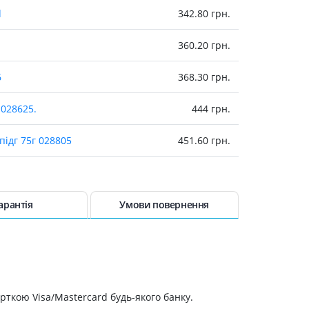
Протитромбозні
d
342.80 грн.
Препарати від анемії
360.20 грн.
Кровозамінники
Препарати для
6
368.30 грн.
парентерального харчування
Інші лікарські засоби
 028625.
444 грн.
iдг 75г 028805
451.60 грн.
0мл 028124
459.70 грн.
468 грн.
арантія
Умови повернення
й 200мл 028121b
477.20 грн.
 028641.
483.90 грн.
рткою Visa/Mastercard будь-якого банку.
095в
510.80 грн.