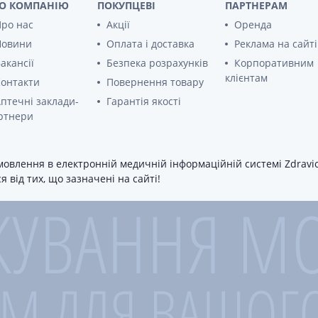
Препарати для лікування
ітики і пропульсанти
О КОМПАНІЮ
ПОКУПЦЕВІ
ПАРТНЕРАМ
епілепсії
е
ро нас
Акції
Оренда
Снодійні препарати
Новини
Оплата і доставка
Реклама на сайті
и для підшлункової
Заспокійливі препарати
акансії
Безпека розрахунків
Корпоративним
Антидепресанти
клієнтам
онтакти
Повернення товару
ні препарати
Препарати для поліпшення
птечні заклади-
Гарантія якості
пам'яті
ти для лікування
титу
ртнери
Транквілізатори (анксиолітики)
Засоби від куріння і нікотинової
 для печінки і
залежності
 міхура
овлення в електронній медичній інформаційній системі Zdravica
Засоби від похмілля
ротектори для печінки
 від тих, що зазначені на сайті!
Препарати від запаморочення
нні препарати
слоти
Протипухлинні препарати
Протипухлинні негормональні
ьні препарати
препарати
мо-гіпофізарні гормони
Протипухлинні гормональні
препарати
стероїди
Від раку
вання щитовидної