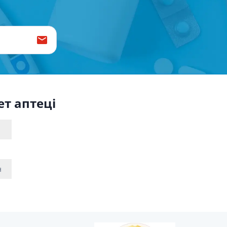
Препарати від аритмії
Сечогінні препарати, діуретики
Ліки від стенокардії
Препарати при серцевій
недостатності
Захворювання шкіри
Протигрибкові
ет аптеці
Від опіків
Лікування ран і виразок
Мазі від алергії
Лікування псоріазу, екземи
Антибіотики для лікування
н
захворювань шкіри
Гормональні мазі
Антисептики і дезінфектори
Лікування акне