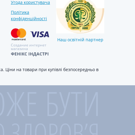
Угода користувача
Лікування рубців
Ліки від бородавок
Політика
конфіденційності
Лікування лупи, себореї,
волосистих дерматитів
Засоби від підвищеної
пітливості
Наш освітній партнер
Создание интернет
Лікування герпесу
магазина
ФЕНІКС ІНДАСТРІ
Препарати для опорно-
рухового апарату
. Ціни на товари при купівлі безпосередньо в
Протизапальні препарати
При суглобовому та м'язовому
болю
Міорелаксанти
Ліки від подагри
Препарати кальцію
Хондропротектори
Кровотворення та кров