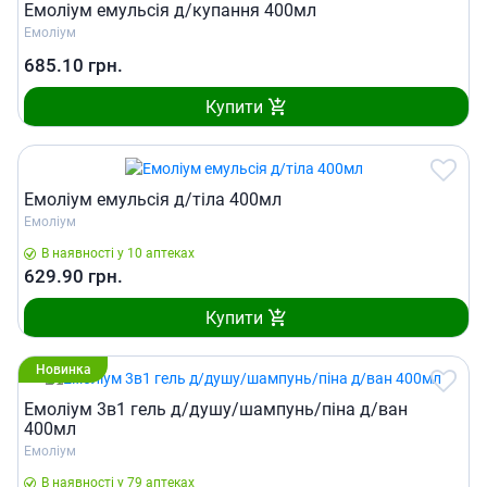
Емоліум емульсія д/купання 400мл
Емоліум
685.10
грн.
Купити
Емоліум емульсія д/тіла 400мл
Емоліум
В наявності у 10 аптеках
629.90
грн.
Купити
Новинка
Емоліум 3в1 гель д/душу/шампунь/піна д/ван
400мл
Емоліум
В наявності у 79 аптеках