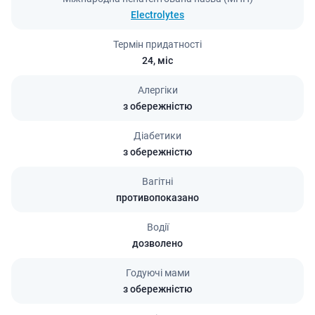
Electrolytes
Термін придатності
24,
міс
Алергіки
з обережністю
Діабетики
з обережністю
Вагітні
противопоказано
Водії
дозволено
Годуючі мами
з обережністю