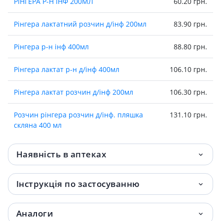
РІНГЕРА Р-Н ІНФ 200МЛ
60.20 грн.
Рiнгера лактатний розчин д/iнф 200мл
83.90 грн.
Рiнгера р-н iнф 400мл
88.80 грн.
Рiнгера лактат р-н д/iнф 400мл
106.10 грн.
Рiнгера лактат розчин д/iнф 200мл
106.30 грн.
Розчин рiнгера розчин д/iнф. пляшка
131.10 грн.
скляна 400 мл
Наявність в аптеках
Інструкція по застосуванню
Аналоги