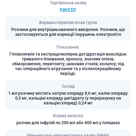
Торгівельна назва
РИНГЕР
Фармакотерапевтична група
Розчини для внутрішньовенного введення. Розчини, що
застосовуються для корекції порушень електролітн
Показання:
Гіповолемія та екстрацелюлярна дегідратація внаслідок
тривалого блювання, проносу, значних опіків,
обмороження, перитоніту, шокових станів, колапсу; під
час операційного втручання та у післяопераційному
періоді.
Склад
1 мл розчину містить натрію хлориду 8,6 мг, калію хлориду
0,3 мг, кальцію хлориду дигідрату (у перерахунку на
кальцію хлорид) 0,24 мг
Форма випуску
розчин для інфузій по 200 мл або 400 мл у пляшках
Міжнародна непатентована назва (МНН)