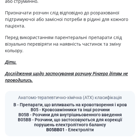
або струминно.
Призначати розчин слід відповідно до розрахованої
підтримуючої або замісної потреби в рідині для кожного
пацієнта.
Перед використанням парентеральні препарати слід
візуально перевіряти на наявність частинок та зміну
кольору.
Діти.
Дослідження щодо застосування розчину Рінгера дітям не
проводились.
Анатомо-терапевтично-хімічна (АТХ) класифікація
B
- Препарати, що впливають на кровотворення і кров
B05
- Кровозамінники та інші розчини
B05B
- Розчини для внутрішньовенного введення
B05BB
- Розчини, що застосовуються для корекції
порушень електролітного балансу
B05BB01
- Електроліти