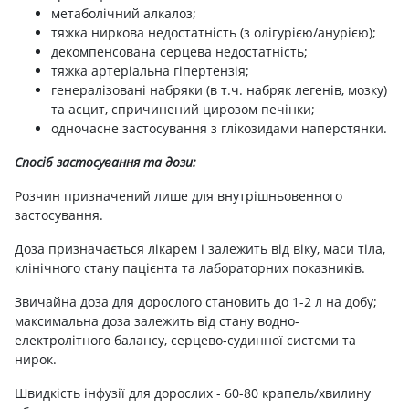
метаболічний алкалоз;
тяжка ниркова недостатність (з олігурією/анурією);
декомпенсована серцева недостатність;
тяжка артеріальна гіпертензія;
генералізовані набряки (в т.ч. набряк легенів, мозку)
та асцит, спричинений цирозом печінки;
одночасне застосування з глікозидами наперстянки.
Спосіб застосування та дози:
Розчин призначений лише для внутрішньовенного
застосування.
Доза призначається лікарем і залежить від віку, маси тіла,
клінічного стану пацієнта та лабораторних показників.
Звичайна доза для дорослого становить до 1-2 л на добу;
максимальна доза залежить від стану водно-
електролітного балансу, серцево-судинної системи та
нирок.
Швидкість інфузії для дорослих - 60-80 крапель/хвилину