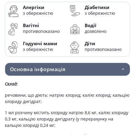
Алергіки
Діабетики
з обережністю
з обережністю
Вагітні
Водії
противопоказано
дозволено
Годуючі мами
Діти
з обережністю
противопоказано
Основна інформація
Склад:
речовини, що діють: натрію хлорид; калію хлорид; кальцію
хлориду дигідрат;
1 мл розчину містить хлориду натрію 8,6 мг, калію хлориду
0,3 мг, кальцію хлориду дигідрату (у перерахунку на
кальцію хлорид) 0,24 мг;