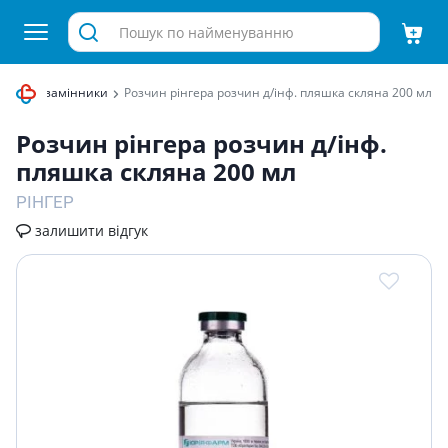
Кровозамінники
Розчин рiнгера розчин д/iнф. пляшка скляна 200 мл
Розчин рiнгера розчин д/iнф.
пляшка скляна 200 мл
РІНГЕР
залишити відгук