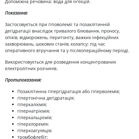
Допоміжна речовина: вода для ін'єкцій.
Показання:
Застосовується при гіповолемії та позаклітинній
дегідратації внаслідок тривалого блювання, проносу,
опіків, відморожень, перитоніту, важких інфекційних
захворювань, шокових станів, колапсу; під час
оперативного втручання та у післяопераційному періоді.
Використовується для розведення концентрованих
електролітних розчинів.
Протипоказання:
Позаклітинна гіпергідратація або гіперволемія;
гіпертонічна дегідратація;
гіперкаліємія;
гіпернатріємія;
гіперкальціємія;
гіперхлоремія;
гіперкоагуляція;
тромбофлебіт;