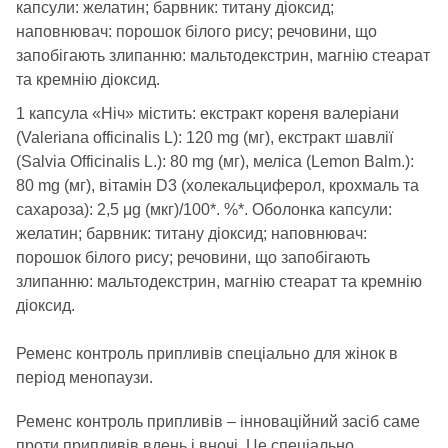
капсули: желатин; барвник: титану діоксид;
наповнювач: порошок білого рису; речовини, що
запобігають злипанню: мальтодекстрин, магнію стеарат
та кремнію діоксид.
1 капсула «Ніч» містить: екстракт кореня валеріани
(Valeriana officinalis L): 120 mg (мг), екстракт шавлії
(Salvia Officinalis L.): 80 mg (мг), меліса (Lemon Balm.):
80 mg (мг), вітамін D3 (холекальциферол, крохмаль та
сахароза): 2,5 μg (мкг)/100*. %*. Оболонка капсули:
желатин; барвник: титану діоксид; наповнювач:
порошок білого рису; речовини, що запобігають
злипанню: мальтодекстрин, магнію стеарат та кремнію
діоксид.
Ременс контроль припливів спеціально для жінок в
період менопаузи.
Ременс контроль припливів – інноваційний засіб саме
проти припливів вдень і вночі. Це спеціально