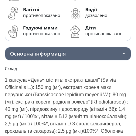
Вагітні
Водії
противопоказано
дозволено
Годуючі мами
Діти
противопоказано
противопоказано
Основна інформація
Склад
1 капсула «День» містить: екстракт шавлії (Salvia
Officinalis L.): 150 mg (мг), екстракт кореня маки
перуанської (Brassicaceae lepidium meyenii W.): 80 mg
(мг), екстракт кореня родіолії рожевої (Rhodiolarosea) :
40 mg (мг), піридоксину гідрохлориду (вітамін В6): 1,4
mg (мг) / 100%*, вітамін В12 (маніт та ціанокобаламін):
2,5 μg (мкг) / 100%*, вітамін D 3 ( холекальциферол,
крохмаль та сахароза): 2,5 μg (мкг)/100%*. Оболонка