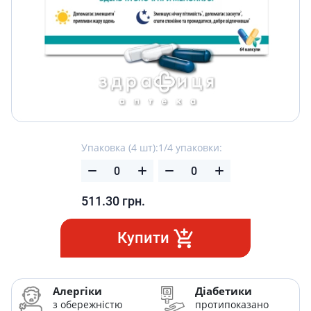
Упаковка (4 шт):
1/4 упаковки:
511.30
грн.
Купити
Алергіки
Діабетики
з обережністю
протипоказано