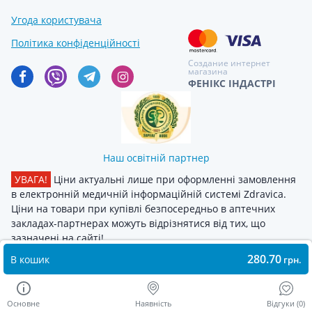
Угода користувача
Політика конфіденційності
Создание интернет
магазина
ФЕНІКС ІНДАСТРІ
Наш освітній партнер
УВАГА!
Ціни актуальні лише при оформленні замовлення
в електронній медичній інформаційній системі Zdravica.
Ціни на товари при купівлі безпосередньо в аптечних
закладах-партнерах можуть відрізнятися від тих, що
зазначені на сайті!
280.70
В кошик
грн.
Основне
Наявність
Відгуки (0)