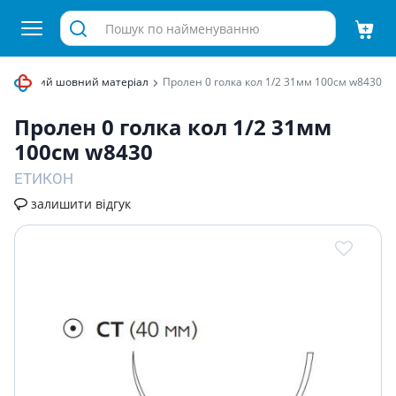
ірургічний шовний матеріал
Пролен 0 голка кол 1/2 31мм 100см w8430
Пролен 0 голка кол 1/2 31мм
100см w8430
ЕТИКОН
залишити відгук