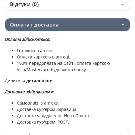
Pds ii (полiдiаксанон/монофiламентна
264.10 грн.
Відгуки (0)
нитка) usp2/0 колюча голка 26мм 70см
Вiкрил 3/0 фиолет. 75 см голка колюча
324 грн.
Оплата і доставка
20 мм №1
Оплата здійснюється:
Вiкрил 0 б/голки250см w9000
329 грн.
Готівкою в аптеці;
Нитки pds 3.5 петля usp 0 кол голка
365 грн.
Оплата карткою в аптеці;
40мм 1/2 150см w9236t
100% передоплата на Сайті, оплата карткою
Visa/Mastercard будь-якого банку.
Клiпси лiгаклiп екстра титановi великi
386 грн.
Дивитися
детальніше
.
lt400
Доставка здійснюється:
Вiкрил 1 б/голки 2.5м w9001
396 грн.
Самовивіз із аптеки;
Вiкрил 3/0 зворотньо-рiж 26мм нефарб
402.80 грн.
Доставка кур'єром Здравица
75см w9890
Доставка у відділення Нова Пошта
Доставка кур'єром iPOST.
Ніть ethicon пдс II 5/0 голка 13мм кол
446.40 грн.