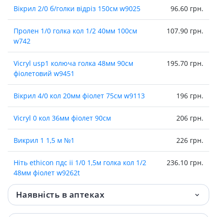
Вiкрил 2/0 б/голки вiдрiз 150см w9025
96.60 грн.
Пролен 1/0 голка кол 1/2 40мм 100см
107.90 грн.
w742
Vicryl usp1 колюча голка 48мм 90см
195.70 грн.
фiолетовий w9451
Вiкрил 4/0 кол 20мм фiолет 75см w9113
196 грн.
Vicryl 0 кол 36мм фiолет 90см
206 грн.
Викрил 1 1,5 м №1
226 грн.
Нiть ethicon пдс ii 1/0 1,5м голка кол 1/2
236.10 грн.
48мм фiолет w9262t
Наявність в аптеках
ВIКРИЛ 2/0 75СМ W9941 |
251 грн.