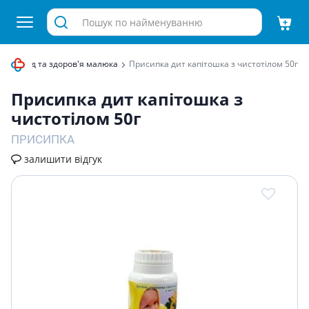
Догляд та здоров'я малюка
Присипка дит капiтошка з чистотiлом 50г
Присипка дит капiтошка з
чистотiлом 50г
ПРИСИПКА
залишити відгук