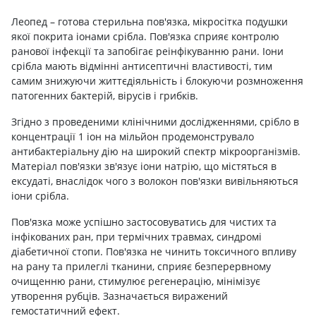
Леопед – готова стерильна пов'язка, мікросітка подушки
якої покрита іонами срібла. Пов'язка сприяє контролю
ранової інфекції та запобігає реінфікуванню рани. Іони
срібла мають відмінні антисептичні властивості, тим
самим знижуючи життєдіяльність і блокуючи розмноження
патогенних бактерій, вірусів і грибків.
Згідно з проведеними клінічними дослідженнями, срібло в
концентрації 1 іон на мільйон продемонструвало
антибактеріальну дію на широкий спектр мікроорганізмів.
Матеріал пов'язки зв'язує іони натрію, що містяться в
ексудаті, внаслідок чого з волокон пов'язки вивільняються
іони срібла.
Пов'язка може успішно застосовуватись для чистих та
інфікованих ран, при термічних травмах, синдромі
діабетичної стопи. Пов'язка не чинить токсичного впливу
на рану та прилеглі тканини, сприяє безперервному
очищенню рани, стимулює регенерацію, мінімізує
утворення рубців. Зазначається виражений
гемостатичний ефект.