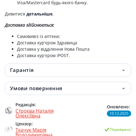
Visa/Mastercard будь-якого банку.
Беруши 3м 1100 пара №1
23 грн.
Дивитися
детальніше
.
Доставка здійснюється:
Пластир хiрургiчний tegaderm+pad 5 см х
28 грн.
7 см №1
Самовивіз із аптеки;
Доставка кур'єром Здравица
Пластир steri strip 6ммх75мм стрiчка
28.70 грн.
Доставка у відділення Нова Пошта
Доставка кур'єром iPOST.
Пластир медичний leopad 5 см х 75 см
29 грн.
стерильний прозорий №1
Гарантія
Пластир медичний леопед з iонами
30.20 грн.
Умови повернення
срiбла 9смх20см №1
Пластир мед леопед розмiром 9смх10см
31 грн.
Редакція:
Оновлено:
№1
Строєва Наталія
10.12.2025
Олексіївна
Пластир медичний leopad 9 см х 25 см
31.10 грн.
Цензор:
стер. №1
Ткачук Марія
Перевірено
Володимирівна