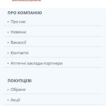
Пластир для закриття ран зм
32.80 грн.
medipore+pad 15смх10см
ПРО КОМПАНІЮ
Пластир медичний leopad 5 см х 9 см
Про нас
34 грн.
стерильний прозорий №1
Новини
Пластир медичний leopad 9 см х 10 см
40 грн.
стерильний прозорий №1
Вакансії
Контакти
Пластир для закриття ран зм
41.90 грн.
medipore+pad 10смх20см
Аптечні заклади-партнери
Пластир медичний leopad 9 см х 20 см
44.20 грн.
стер. №1
ПОКУПЦЕВІ
Пластир для закриття ран зм
48.70 грн.
Обране
medipore+pad 10смх25см
Акції
Пластир медичний leopad 9 см х 30 см
54 грн.
стер. №1