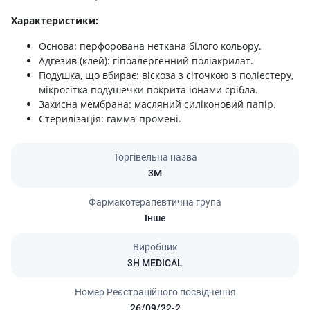
Характеристики:
Основа: перфорована неткана білого кольору.
Адгезив (клей): гіпоалергенний поліакрилат.
Подушка, що вбирає: віскоза з сіточкою з поліестеру,
мікросітка подушечки покрита іонами срібла.
Захисна мембрана: масляний силіконовий папір.
Стерилізація: гамма-промені.
Торгівельна назва
3М
Фармакотерапевтична група
Інше
Виробник
3H MEDICAL
Номер Реєстраційного посвідчення
26/09/22-2