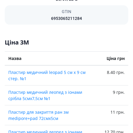
GTIN
6953065211284
Ціна 3М
Назва
Ціна грн
Пластир медичний leopad 5 см х 9 см
8.40 грн.
стер. №1
Пластир медичний леопед з iонами
9 грн.
срiбла 5смх7,5см №1
Пластир для закриття ран зм
11 грн.
medipore+pad 72смх5см
Пластир медичний леопед з iонами
12.70 грн.