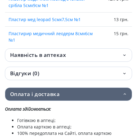
срiбла 5смх9см №1
Пластир мед leopad 5смх7,5см №1
13 грн.
Пластирир медичний леодерм 8смх6см
15 грн.
№1
Пластир медичний leopad 9 см х 10 см
18.10 грн.
Наявність в аптеках
стер. №1
Відгуки (0)
Пластир медичний leoplast 1,25 см х 5 м
19.60 грн.
без катушки
Оплата і доставка
Пластир леопор 5мх2,5см
21.10 грн.
Оплата здійснюється:
Пластирир медичний leoderm 7.2 см х 10
22 грн.
см прозор. д/фiксацiї канюлi №1
Готівкою в аптеці;
Оплата карткою в аптеці;
Пластир медичний leopad 9 см х 15 см
22.60 грн.
100% передоплата на Сайті, оплата карткою
стер. №1