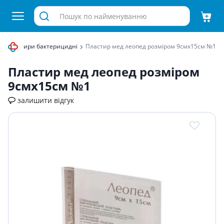
Пластири бактерицидні
Пластир мед леопед розмiром 9смх15см №1
Пластир мед леопед розмiром
9смх15см №1
залишити відгук