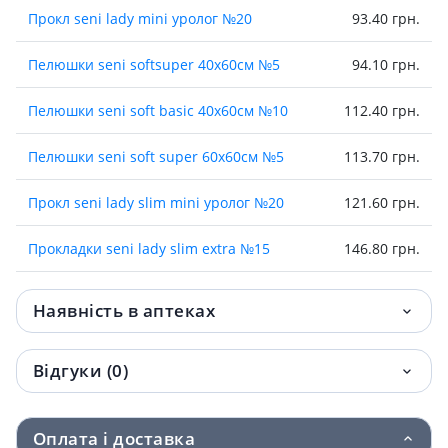
Прокл seni lady mini уролог №20
93.40 грн.
Пелюшки seni softsuper 40х60см №5
94.10 грн.
Пелюшки seni soft basic 40х60см №10
112.40 грн.
Пелюшки seni soft super 60х60см №5
113.70 грн.
Прокл seni lady slim mini уролог №20
121.60 грн.
Прокладки seni lady slim extra №15
146.80 грн.
Пелюшки seni soft basic 60х60см №10
151.60 грн.
Наявність в аптеках
Прокладки урологiчнi seni lady normal
154.60 грн.
№20
Відгуки (0)
Прокл seni lady slim normal №20
159 грн.
Оплата і доставка