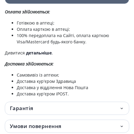
Пелюшки seni soft super 90х60см №5
161.50 грн.
Оплата здійснюється:
Прокладки seni man normal level 2 №15
163.40 грн.
Готівкою в аптеці;
Прокл seni lady extra plus уролог №15
Оплата карткою в аптеці;
169.10 грн.
100% передоплата на Сайті, оплата карткою
Visa/Mastercard будь-якого банку.
Прокладки seni man normal №15
173 грн.
Дивитися
детальніше
.
Прокладки урологiчнi seni lady extra №15
174 грн.
Доставка здійснюється:
Прокладки урологiчнi seni lady super №15
196 грн.
Самовивіз із аптеки;
Доставка кур'єром Здравица
Прокладки seni man extra №15
197 грн.
Доставка у відділення Нова Пошта
Доставка кур'єром iPOST.
Пелюшки seni soft basic 90х60см №10
200.40 грн.
Гарантія
ПРОКЛАДКИ SENI CONTROL PLUS УРОЛОГ
202.20 грн.
№15
Умови повернення
Прокладки Seni man extra level 3 уролог
209 грн.