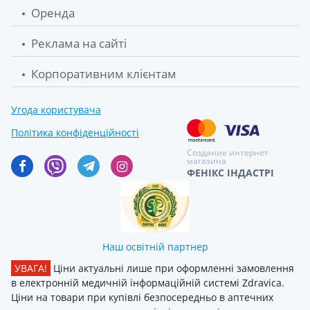
Подгузники д/жінок tena lady pants plus l
289.10 грн.
Оренда
№8 crème
Реклама на сайті
Пiзгузники для дорослих для захисту при
332.88 грн.
нетриманнi tena pants normal large №10
Корпоративним клієнтам
Пелюшки tena bed underpad plus
394.40 грн.
Угода користувача
60х90см №30
Політика конфіденційності
Пiдгузники tena slip plus medium 73-
401.10 грн.
Создание интернет
магазина
122кг №10
ФЕНІКС ІНДАСТРІ
Пелюшки tena bed underpad normal
503.40 грн.
60х60см №30
Наш освітній партнер
УВАГА!
Ціни актуальні лише при оформленні замовлення
в електронній медичній інформаційній системі Zdravica.
Ціни на товари при купівлі безпосередньо в аптечних