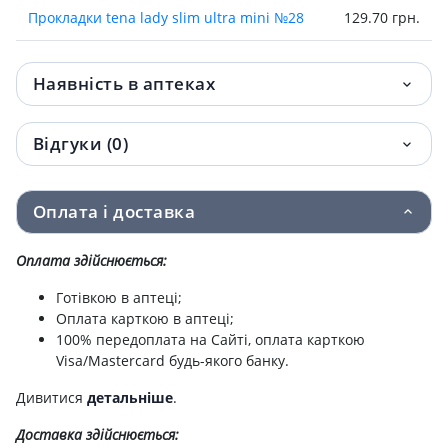
Прокладки tena lady slim ultra mini №28
129.70 грн.
Прокладки tena lady normal night №10
129.90 грн.
Наявність в аптеках
Прокладки tena lady maxi night №6
129.90 грн.
Відгуки (0)
Прокл tena lady slim extra plus №8
129.90 грн.
Прокл tena lady slim extra №10
129.90 грн.
Оплата і доставка
Прокладки Tena lady slim ultra mini plus
130.20 грн.
Оплата здійснюється:
№24
Готівкою в аптеці;
Прокладки tena men active fit level1 №12
133.80 грн.
Оплата карткою в аптеці;
100% передоплата на Сайті, оплата карткою
Прокл tena lady slim normal уролог №24
Visa/Mastercard будь-якого банку.
150.40 грн.
Дивитися
детальніше
.
Прокладки tena ladу slim рants normal l
153.20 грн.
№7
Доставка здійснюється: