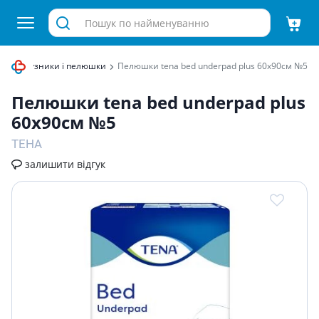
ячі підгузники і пелюшки
Пелюшки tena bed underpad plus 60х90см №5
Пелюшки tena bed underpad plus
60х90см №5
ТЕНА
залишити відгук