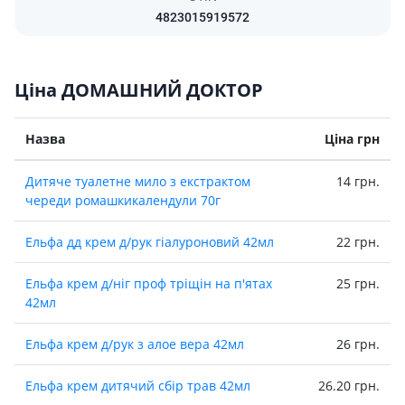
4823015919572
Ціна ДОМАШНИЙ ДОКТОР
Назва
Ціна грн
Дитяче туалетне мило з екстрактом
14 грн.
череди ромашкикалендули 70г
Ельфа дд крем д/рук гіалуроновий 42мл
22 грн.
Ельфа крем д/нiг проф трiщiн на п'ятах
25 грн.
42мл
Ельфа крем д/рук з алое вера 42мл
26 грн.
Ельфа крем дитячий сбiр трав 42мл
26.20 грн.