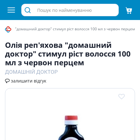
еп'яхова "домашний доктор" стимул рiст волосся 100 мл з червон перцем
Олiя реп'яхова "домашний
доктор" стимул рiст волосся 100
мл з червон перцем
ДОМАШНІЙ ДОКТОР
залишити відгук