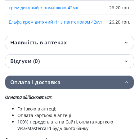
крем дитячий з ромашкою 42мл
26.20 грн.
Ельфа крем дитячий гiг з пантенолом 42мл
26.20 грн.
крем д/рук глiцериновий 42мл
27 грн.
Наявність в аптеках
Ельфа крем д/обличчя облепих п/зморшок
27 грн.
42мл
Відгуки (0)
Ельфа крем д/нiг вiд мозолей та
27 грн.
натоптишив 42мл
Оплата і доставка
Ельфа крем д/обличчя женьшень омолодж
27 грн.
Оплата здійснюється:
42мл
Готівкою в аптеці;
крем д/обличчя з алое вера зволожуючий
27 грн.
Оплата карткою в аптеці;
42мл
100% передоплата на Сайті, оплата карткою
Visa/Mastercard будь-якого банку.
Домашний доктор елексир ромашковий
72.30 грн.