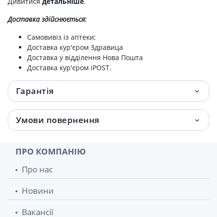
Дивитися
детальніше
.
300мл
Доставка здійснюється:
Олiя реп'яхова серiї "домашний доктор"
75.90 грн.
100 мл п/випадiння волосся
Самовивіз із аптеки;
Доставка кур'єром Здравица
Домашний доктор елексир д/роту компл дiї
105 грн.
Доставка у відділення Нова Пошта
500мл
Доставка кур'єром iPOST.
Домашний доктор елексир ромашковий
113 грн.
Гарантія
500мл
Умови повернення
Домашний доктор елексир д/роту
117 грн.
кедровий 500мл
ПРО КОМПАНІЮ
Про нас
Новини
Вакансії