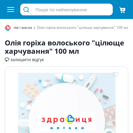
оматерапія і масла
Олiя горiха волоського "цiлюще харчування" 100 мл
Олiя горiха волоського "цiлюще
харчування" 100 мл
залишити відгук