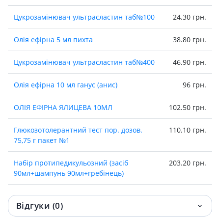
Цукрозамiнювач ультрасластин таб№100
24.30 грн.
Олiя ефiрна 5 мл пихта
38.80 грн.
Цукрозамiнювач ультрасластин таб№400
46.90 грн.
Олiя ефiрна 10 мл ганус (анис)
96 грн.
ОЛІЯ ЕФІРНА ЯЛИЦЕВА 10МЛ
102.50 грн.
Глюкозотолерантний тест пор. дозов.
110.10 грн.
75,75 г пакет №1
Набiр протипедикульозний (засiб
203.20 грн.
90мл+шампунь 90мл+гребiнець)
Синудафен капс №30
313.40 грн.
Відгуки (0)
Лактiалє пор 1г пак №10
365.70 грн.