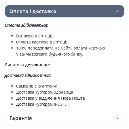
Оплата і доставка
Лактiалє капс 230мг №30
416.10 грн.
Оплата здійснюється:
КЛИМОНА ГЕЛЬ Д/ІНТІМ ГІГІЕН ЗВОЛОЖ
450 грн.
5МЛ №5
Готівкою в аптеці;
Оплата карткою в аптеці;
Тестостерону пропiонат р-н д/iн. в
640.10 грн.
100% передоплата на Сайті, оплата карткою
етилолеатi 5 % амп. 1 мл №5
Visa/Mastercard будь-якого банку.
Гепаргін розчин 10мл №20
791.70 грн.
Дивитися
детальніше
.
Доставка здійснюється:
Самовивіз із аптеки;
Доставка кур'єром Здравица
Доставка у відділення Нова Пошта
Доставка кур'єром iPOST.
Гарантія