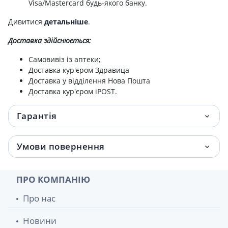
Visa/Mastercard будь-якого банку.
Ножниці д/кутикул чорні 01-155в
193.70 грн.
Дивитися
детальніше
.
Доставка здійснюється:
Кусачки заусеничні 02-250
227.80 грн.
Самовивіз із аптеки;
Кусачки заусеничні 2-206
278.10 грн.
Доставка кур'єром Здравица
Доставка у відділення Нова Пошта
Кусачки заусеничні волниста ручка 02-
278.10 грн.
Доставка кур'єром iPOST.
225
Гарантія
Кусачки д/вросшего нігтя 02-239
360.40 грн.
Умови повернення
ПРО КОМПАНІЮ
Про нас
Новини