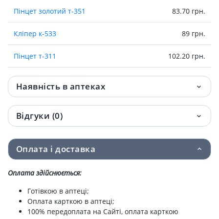
Пінцет золотий т-351
83.70 грн.
Кліпер к-533
89 грн.
Пінцет т-311
102.20 грн.
Пінцет т-312
102.20 грн.
Наявність в аптеках
Клипер к-516
123.50 грн.
Відгуки (0)
Кліпер к-524
132.70 грн.
Ножиці безпечни 01-151
135.90 грн.
Оплата і доставка
Ножиці нігтіві 01-175
149 грн.
Оплата здійснюється:
Ножиці нігтіви прямі 01-172п
Готівкою в аптеці;
149 грн.
Оплата карткою в аптеці;
100% передоплата на Сайті, оплата карткою
Ножниці д/кутикул кольорові01-131С
171.70 грн.